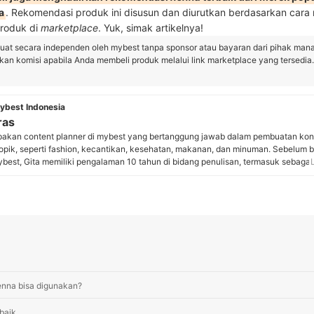
a
. Rekomendasi produk ini disusun dan diurutkan berdasarkan cara
 produk di
marketplace
. Yuk, simak artikelnya!
buat secara independen oleh mybest tanpa sponsor atau bayaran dari pihak man
n komisi apabila Anda membeli produk melalui link marketplace yang tersedia.
ybest Indonesia
ras
pakan content planner di mybest yang bertanggung jawab dalam pembuatan kon
topik, seperti fashion, kecantikan, kesehatan, makanan, dan minuman. Sebelum
est, Gita memiliki pengalaman 10 tahun di bidang penulisan, termasuk sebagai j
edia dan SEO Content Editor yang mengurusi product content di iPrice Indonesia.
yusun panduan cara memilih produk serta mengolah informasi dari berbagai sum
bantu pembaca mybest menemukan produk terbaik yang sesuai dengan prefere
 mereka.
ita Laras
enna bisa digunakan?
baik