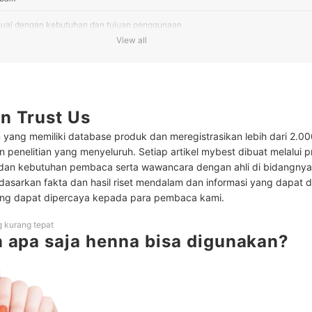
esuai dengan kebutuhan dan tujuan penggunaan
View all
 dan masing-masing keunggulannya
Henna Rambut Terlaris
Merk Henna Kuku Terlaris
n Trust Us
enna Alis Terlaris
 yang memiliki database produk dan meregistrasikan lebih dari 2.0
 penelitian yang menyeluruh. Setiap artikel mybest dibuat melalui 
rsihkan henna?
 dan kebutuhan pembaca serta wawancara dengan ahli di bidangny
rdasarkan fakta dan hasil riset mendalam dan informasi yang dapat 
at rambut dan kuteks lainnya di sini
ng dapat dipercaya kepada para pembaca kami.
g kurang tepat
 apa saja henna bisa digunakan?