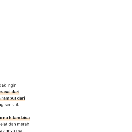
dak ingin
rasal dari
 rambut dari
 sensitif.
rna hitam bisa
elat dan merah
kaiannya pun