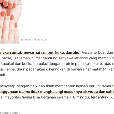
Sumber:
shopee.co.id
akan untuk mewarnai rambut, kuku, dan alis
.
Henna
terbuat dar
 pacar). Tanaman ini mengandung senyawa
lawsone
yang mampu m
ecokelatan ketika bereaksi dengan protein pada kulit, kuku, atau 
gai
henna
, daun pacar akan dikeringkan di bawah sinar matahari, ke
buk.
r menyerap dengan baik dan tidak membentuk lapisan baru di rambu
enggunaan
henna
tidak menghalangi masuknya air wudu dan sah u
a, mayoritas
henna
bisa bertahan selama 1-6 minggu, tergantung ku
g kurang tepat