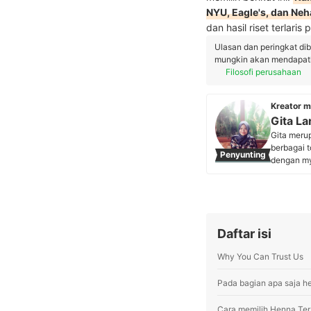
NYU, Eagle's, dan Neh
dan hasil riset terlaris
Ulasan dan peringkat di
mungkin akan mendapatka
Filosofi perusahaan
Kreator m
Gita La
Gita meru
berbagai 
Penyunting
dengan myb
beberapa m
fokus men
untuk mem
kebutuhan
Profil G
Daftar isi
Why You Can Trust Us
Pada bagian apa saja h
Cara memilih Henna Ter