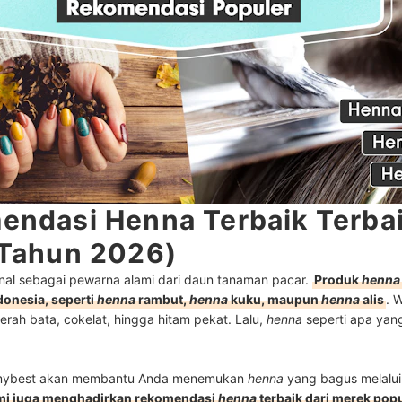
endasi Henna Terbaik Terba
 Tahun 2026)
nal sebagai pewarna alami dari daun tanaman pacar.
Produk
henna
donesia, seperti
henna
rambut,
henna
kuku, maupun
henna
alis
. 
merah bata, cokelat, hingga hitam pekat. Lalu,
henna
seperti apa yan
mybest akan membantu Anda menemukan
henna
yang bagus melalui
i juga menghadirkan rekomendasi
henna
terbaik dari merek popu