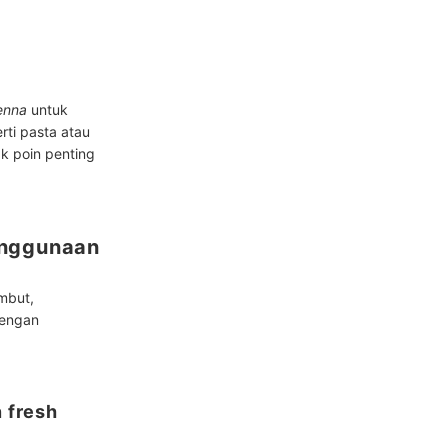
enna
untuk
rti pasta atau
k poin penting
enggunaan
mbut,
dengan
 fresh