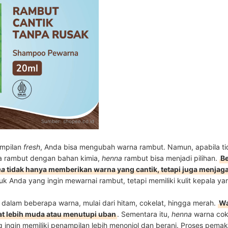
Sumber:
shopee.co.id
ampilan
fresh
, Anda bisa mengubah warna rambut. Namun, apabila ti
 rambut dengan bahan kimia,
henna
rambut bisa menjadi pilihan.
Be
na
tidak hanya memberikan warna yang cantik, tetapi juga menjaga
uk Anda yang ingin mewarnai rambut, tetapi memiliki kulit kepala yang
 dalam beberapa warna, mulai dari hitam, cokelat, hingga merah.
Wa
lihat lebih muda atau menutupi uban
. Sementara itu,
henna
warna cok
 ingin memiliki penampilan lebih menonjol dan berani. Proses pema