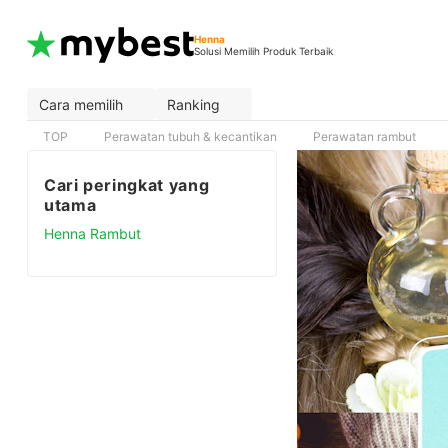
Henna
Solusi Memilih Produk Terbaik
Cara memilih
Ranking
TOP
Perawatan tubuh & kecantikan
Perawatan rambut
Cari peringkat yang
utama
Henna Rambut