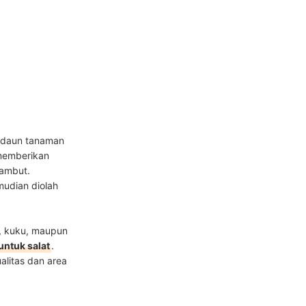
i daun tanaman
emberikan
rambut.
mudian diolah
t, kuku, maupun
ntuk salat
.
alitas dan area