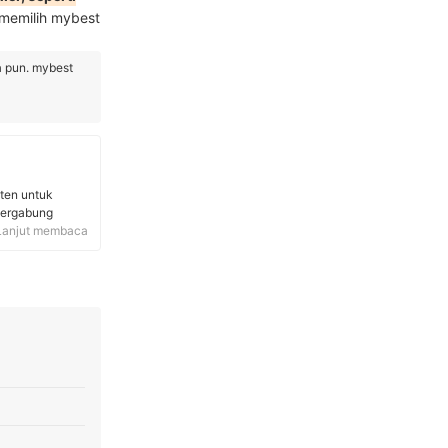
 memilih mybest
a pun. mybest
ten untuk
 bergabung
urnalis di
Lanjut membaca
 Saat ini, Gita
ber terpercaya
nsi dan