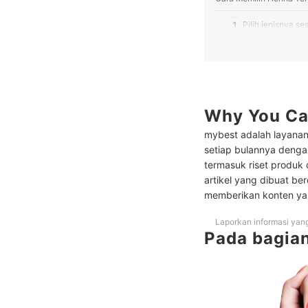
1
Pilih jenisnya s
2
Ketahui tekstur
Peringkat Rekomendasi 
Peringkat Rekomendasi 
Why You Ca
Peringkat Rekomendasi H
mybest adalah layanan
setiap bulannya dengan
Bagaimana cara membe
termasuk riset produk
artikel yang dibuat be
Baca juga rekomendasi c
memberikan konten ya
Laporkan informasi yan
Pada bagian