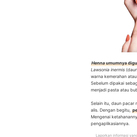
Henna
umumnya digun
Lawsonia inermis
(daun
warna kemerahan atau k
Sebelum dipakai seba
menjadi pasta atau bu
Selain itu, daun paca
alis. Dengan begitu,
p
Mengenai ketahananny
pengaplikasiannya.
Laporkan informasi yan