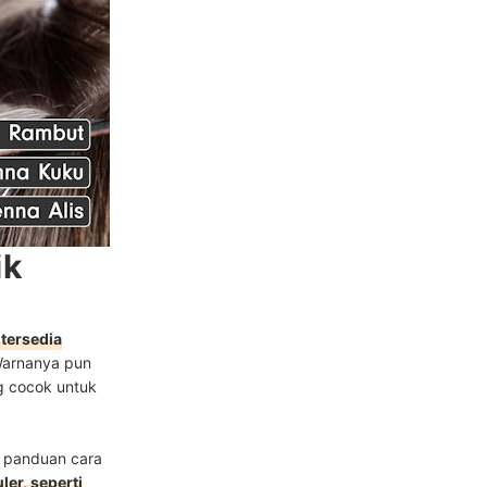
ik
tersedia
Warnanya pun
g cocok untuk
 panduan cara
ler, seperti