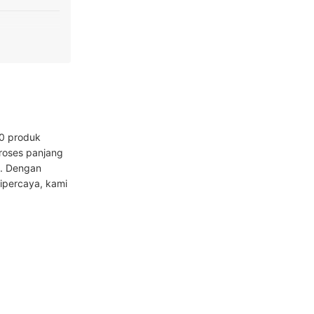
00 produk
proses panjang
a. Dengan
dipercaya, kami