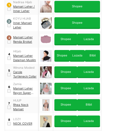
Nadiraa Hijab
1
Shopee
Manset Leher /
Inner Leher
KOYU HIJAB
2
Shopee
Inner Manset
Leher
Manset Leher
3
Shopee
Lazada
Renda Brokat
Hitjab
4
Shopee
Lazada
Blibli
Manset Leher
Dalaman Muslim
Winona Modest
5
Shopee
Lazada
Carole
Turtleneck Collar
Zamia
6
Shopee
Lazada
Manset Leher
Rayon Super
Premium
HIJUP
7
Shopee
Blibli
Rhea Neck
Manset
LOZY
8
Shopee
Lazada
NECK COVER