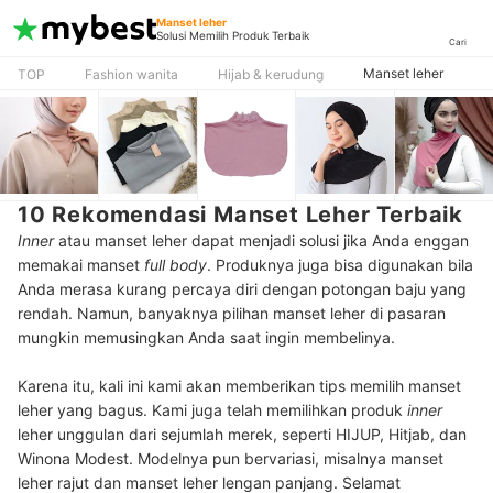
Manset leher
Solusi Memilih Produk Terbaik
Cari
Manset leher
TOP
Fashion wanita
Hijab & kerudung
10 Rekomendasi Manset Leher Terbaik
Inner
atau manset leher dapat menjadi solusi jika Anda enggan
memakai manset
full body
. Produknya juga bisa digunakan bila
Anda merasa kurang percaya diri dengan potongan baju yang
rendah. Namun, banyaknya pilihan manset leher di pasaran
mungkin memusingkan Anda saat ingin membelinya.
Karena itu, kali ini kami akan memberikan tips memilih manset
leher yang bagus. Kami juga telah memilihkan produk
inner
leher unggulan dari sejumlah merek, seperti HIJUP, Hitjab, dan
Winona Modest. Modelnya pun bervariasi, misalnya manset
leher rajut dan manset leher lengan panjang. Selamat