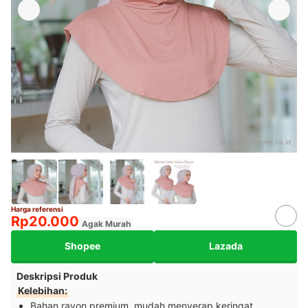
Sumber:
shopee.co.id
Harga referensi
Rp20.000
Agak Murah
Shopee
Lazada
Deskripsi Produk
Kelebihan:
Bahan rayon premium, mudah menyerap keringat