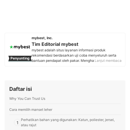
mybest, Inc.
Tim Editorial mybest
mybest adalah situs layanan informasi produk
rekomendasi berdasarkan uji coba menyeluruh serta
Penyunting
bantuan pendapat oleh pakar. Menghasilkan konten
Lanjut membaca
setiap hari, mybest menyediakan pengalaman memilih
terbaik bagi lebih dari 3 juta user per bulannya.
Berbagai tema konten, mulai dari kosmetik, kebutuhan
sehari-hari, elektronik rumah tangga, hingga jasa bisa
ditemukan di mybest.
Daftar isi
Profil Tim Editorial mybest
Why You Can Trust Us
Cara memilih manset leher
Perhatikan bahan yang digunakan: Katun, poliester, jersei,
1
atau rajut