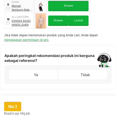
Onebi
9
Shopee
Manset
Sambung Balero
Crop
ALLUNICORN
10
Shopee
Lazada
KANEEA BASIC
INNER LEHER
Jika tidak dapat menemukan produk yang Anda cari, Anda dapat
mengajukan permintaan di sini.
Apakah peringkat rekomendasi produk ini berguna
sebagai referensi?
Ya
Tidak
No.1
Nadiraa Hijab