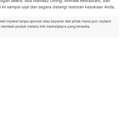
ah selera. Ada Namaaz Dining, Animale Restaurant, dan
 ini sampai usai dan segera datangi restoran kesukaan Anda,
oleh mybest tanpa sponsor atau bayaran dari pihak mana pun. mybest
embeli produk melalui link marketplace yang tersedia.