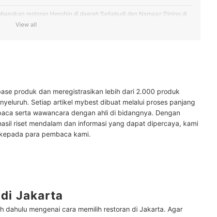
mbangkan restoran Henshin di daerah Setiabudi dan Namaaz Dining di
View all
at, cek restoran Café Batavia di Pinangsia dan ONNI House di Tanjung
mengunjungi Zoku di daerah Pantai Indah Kapuk
an cek restoran Teras Rumah Nenek di Cibubur
ase produk dan meregistrasikan lebih dari 2.000 produk
yeluruh. Setiap artikel mybest dibuat melalui proses panjang
n eat atau buffet, pertimbangkan Shaburi & Kintan atau Signatures
baca serta wawancara dengan ahli di bidangnya. Dengan
hasil riset mendalam dan informasi yang dapat dipercaya, kami
 kepada para pembaca kami.
 memilih restoran
di Jakarta
h dahulu mengenai cara memilih restoran di Jakarta. Agar