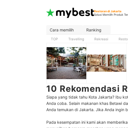
Restoran di Jakarta
Solusi Memilih Produk Te
Cara memilih
Ranking
TOP
Travelling
Rekreasi
Resto
10 Rekomendasi Re
Siapa yang tidak tahu Kota Jakarta? Ibu kota
Anda coba. Selain makanan khas Betawi da
Anda temukan di Jakarta. Jika Anda ingin be
Pada kesempatan ini kami akan memberikan