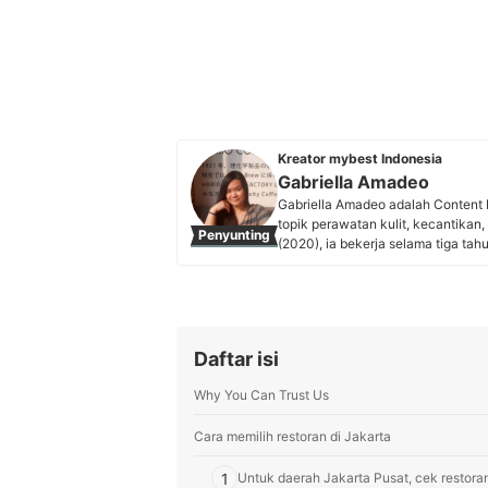
Kreator mybest Indonesia
Gabriella Amadeo
Gabriella Amadeo adalah Content 
topik perawatan kulit, kecantikan, 
Penyunting
(2020), ia bekerja selama tiga tah
Gaby fokus melakukan riset pasar 
data dan sumber tepercaya untu
kebutuhan mereka.
Profil Gabriella Amadeo
Daftar isi
Why You Can Trust Us
Cara memilih restoran di Jakarta
1
Untuk daerah Jakarta Pusat, cek restora