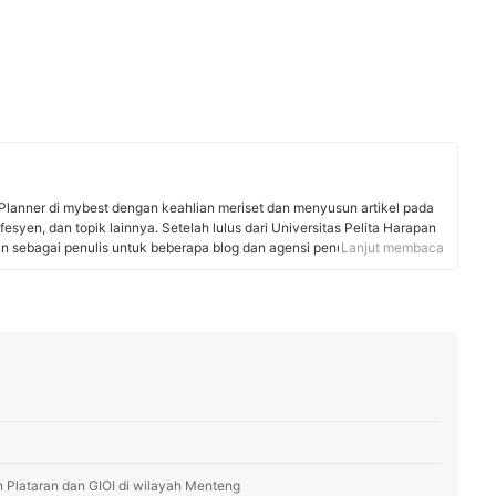
Planner di mybest dengan keahlian meriset dan menyusun artikel pada
fesyen, dan topik lainnya. Setelah lulus dari Universitas Pelita Harapan
un sebagai penulis untuk beberapa blog dan agensi penulisan. Saat ini,
Lanjut membaca
dan keyword, analisis produk, serta menyusun cara memilih berbasis
k membantu pengguna mybest membuat keputusan sesuai dengan
n Plataran dan GIOI di wilayah Menteng