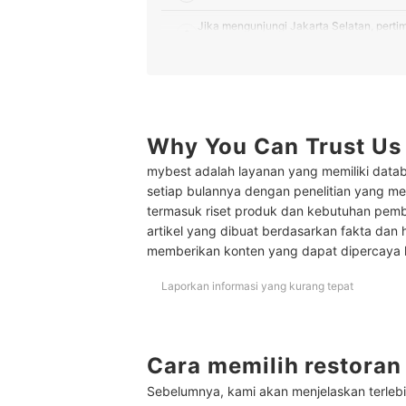
Jika mengunjungi Jakarta Selatan, perti
2
Kebayoran Baru
Apabila berniat mengunjungi Jakarta Bar
3
Duren
4
Untuk daerah Jakarta Utara, Anda bisa 
Why You Can Trust Us
5
Jika berkunjung ke Jakarta Timur, silak
mybest adalah layanan yang memiliki datab
setiap bulannya dengan penelitian yang men
Apabila Anda mencari restoran all you ca
6
termasuk riset produk dan kebutuhan pem
Kempinski
artikel yang dibuat berdasarkan fakta dan 
Peringkat Restoran di Jakarta Terbaik
memberikan konten yang dapat dipercaya
Cek faktor lainnya untuk kenyamanan Anda saat
Laporkan informasi yang kurang tepat
Cara memilih restoran 
Sebelumnya, kami akan menjelaskan terlebi