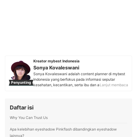
Kreator mybest Indonesia
Sonya Kovaleswani
Sonya Kovaleswani adalah content planner di mybest
Indonesia yang berfokus pada informasi seputar
Penyunting
kesehatan, kecantikan, serta ibu dan anak. Dengan
Lanjut membaca
lebih dari 5 tahun pengalaman mengelola blog fashion
dan beauty, ia telah berkolaborasi dengan brand
ternama seperti Emina dan Sociolla. Saat ini, ia aktif
Daftar isi
meriset pasar, menganalisis tren, dan mewawancarai
pakar, seperti Dokter Kulit sampai Dokter Anak untuk
Why You Can Trust Us
menghadirkan konten informatif dan tepercaya.
Profil Sonya Kovaleswani
Apa kelebihan eyeshadow Pinkflash dibandingkan eyeshadow
lainnya?