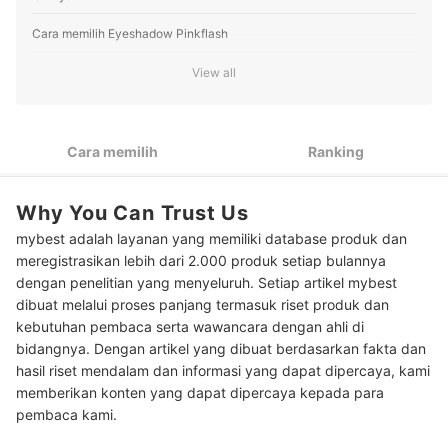
Cara memilih Eyeshadow Pinkflash
Kenali jenis eyeshadow Pinkflash yang ada di pasaran, lalu
View all
1
pilih sesuai preferensi Anda
Carilah warna eyeshadow Pinkflash yang sesuai dengan
2
tujuan pemakaian
Cara memilih
Ranking
Dapatkan produk dengan klaim waterproof, terutama bila
3
Anda perlu memakai eyeshadow lebih dari 4 jam
Why You Can Trust Us
Peringkat Eyeshadow Pinkflash Terbaik
mybest adalah layanan yang memiliki database produk dan
meregistrasikan lebih dari 2.000 produk setiap bulannya
dengan penelitian yang menyeluruh. Setiap artikel mybest
dibuat melalui proses panjang termasuk riset produk dan
kebutuhan pembaca serta wawancara dengan ahli di
bidangnya. Dengan artikel yang dibuat berdasarkan fakta dan
hasil riset mendalam dan informasi yang dapat dipercaya, kami
memberikan konten yang dapat dipercaya kepada para
pembaca kami.