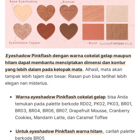
Sumber:
shopee.co.id
Eyeshadow
Pinkflash dengan warna cokelat gelap maupun
hitam dapat membantu menciptakan dimensi dan kontur
yang lebih dalam pada kelopak mata
. Alhasil, mata akan
tampak lebih tajam dan besar. Riasan pun bisa terlihat lebih
elegan nan misterius.
Warna
eyeshadow
Pinkflash cokelat gelap
bisa Anda
temukan pada
palette
berkode RD02, PK02, PK03, BR01,
BR03, BR04, BR06, BR07, Grapefruit Mousse, Cranberry
Cookies, Mandarin Latte, dan Caramel Toffee
Untuk
eyeshadow
Pinkflash warna hitam
, carilah
palette
berkode BR05