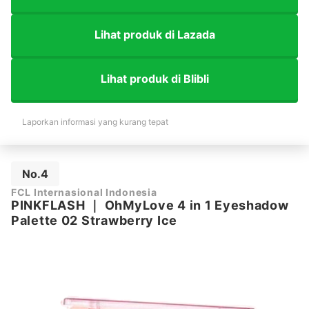
Lihat produk di Lazada
Lihat produk di Blibli
Laporkan informasi yang kurang tepat
No.4
FCL Internasional Indonesia
PINKFLASH
｜
OhMyLove 4 in 1 Eyeshadow
Palette 02 Strawberry Ice