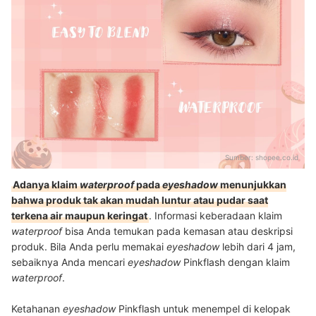
Sumber:
shopee.co.id
Adanya klaim
waterproof
pada
eyeshadow
menunjukkan
bahwa produk tak akan mudah luntur atau pudar saat
terkena air maupun keringat
. Informasi keberadaan klaim
waterproof
bisa Anda temukan pada kemasan atau deskripsi
produk. Bila Anda perlu memakai
eyeshadow
lebih dari 4 jam,
sebaiknya Anda mencari
eyeshadow
Pinkflash dengan klaim
waterproof
.
Ketahanan
eyeshadow
Pinkflash untuk menempel di kelopak