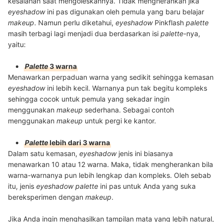
kesalahan saat mengoleskannya. Tidak mengherankan jika
eyeshadow
ini pas digunakan oleh pemula yang baru belajar
makeup
. Namun perlu diketahui,
eyeshadow
Pinkflash
palette
masih terbagi lagi menjadi dua berdasarkan isi
palette
-nya,
yaitu:
Palette
3 warna
Menawarkan perpaduan warna yang sedikit sehingga kemasan
eyeshadow
ini lebih kecil. Warnanya pun tak begitu kompleks
sehingga cocok untuk pemula yang sekadar ingin
menggunakan
makeup
sederhana. Sebagai contoh
menggunakan
makeup
untuk pergi ke kantor.
Palette
lebih dari 3 warna
Dalam satu kemasan,
eyeshadow
jenis ini biasanya
menawarkan 10 atau 12 warna. Maka, tidak mengherankan bila
warna-warnanya pun lebih lengkap dan kompleks. Oleh sebab
itu, jenis
eyeshadow palette
ini pas untuk Anda yang suka
bereksperimen dengan
makeup
.
Jika Anda ingin menghasilkan tampilan mata yang lebih natural,