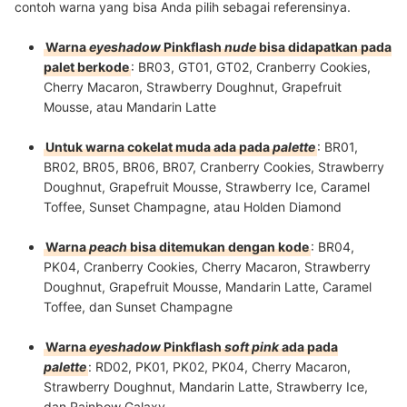
contoh warna yang bisa Anda pilih sebagai referensinya.
Warna
eyeshadow
Pinkflash
nude
bisa didapatkan pada
palet berkode
: BR03, GT01, GT02, Cranberry Cookies,
Cherry Macaron, Strawberry Doughnut, Grapefruit
Mousse, atau Mandarin Latte
Untuk warna cokelat muda ada pada
palette
: BR01,
BR02, BR05, BR06, BR07, Cranberry Cookies, Strawberry
Doughnut, Grapefruit Mousse, Strawberry Ice, Caramel
Toffee, Sunset Champagne, atau Holden Diamond
Warna
peach
bisa ditemukan dengan kode
: BR04,
PK04, Cranberry Cookies, Cherry Macaron, Strawberry
Doughnut, Grapefruit Mousse, Mandarin Latte, Caramel
Toffee, dan Sunset Champagne
Warna
eyeshadow
Pinkflash
soft pink
ada pada
palette
:
RD02, PK01, PK02, PK04, Cherry Macaron,
Strawberry Doughnut, Mandarin Latte, Strawberry Ice,
dan Rainbow Galaxy