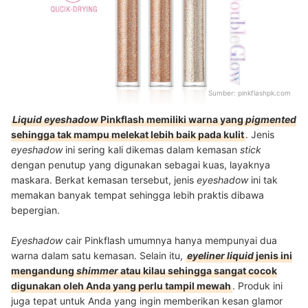
Sumber:
pinkflashpk.com
Liquid eyeshadow
Pinkflash memiliki warna yang
pigmented
sehingga tak mampu melekat lebih baik pada kulit
. Jenis
eyeshadow
ini sering kali dikemas dalam kemasan
stick
dengan penutup yang digunakan sebagai kuas, layaknya
maskara. Berkat kemasan tersebut, jenis
eyeshadow
ini tak
memakan banyak tempat sehingga lebih praktis dibawa
bepergian.
Eyeshadow
cair Pinkflash umumnya hanya mempunyai dua
warna dalam satu kemasan. Selain itu,
eyeliner liquid
jenis ini
mengandung
shimmer
atau kilau sehingga sangat cocok
digunakan oleh Anda yang perlu tampil mewah
. Produk ini
juga tepat untuk Anda yang ingin memberikan kesan glamor