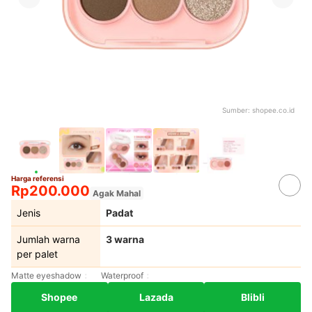
Sumber:
shopee.co.id
Harga referensi
Rp200.000
Agak Mahal
Jenis
Padat
Jumlah warna
3 warna
per palet
Matte eyeshadow
Waterproof
Shopee
Lazada
Blibli