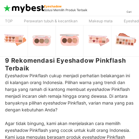
Eyeshadow
Solusi Memilih Produk Terbaik
Cari
TOP
Perawatan tubuh & kecantikan
Makeup mata
Eyesha
9 Rekomendasi Eyeshadow Pinkflash
Terbaik
Eyeshadow
Pinkflash cukup menjadi perhatian belakangan ini
di kalangan orang Indonesia. Pilihan warna yang trendi dan
harga yang ramah di kantong membuat
eyeshadow
Pinkflash
menjadi incaran oleh remaja hingga orang dewasa. Di antara
banyaknya pilihan
eyeshadow
Pinkflash, varian mana yang pas
dengan kebutuhan Anda?
Agar tidak bingung, kami akan menjelaskan cara memilih
eyeshadow
Pinkflash yang cocok untuk kulit orang Indonesia.
Kami juga mengulas beragam produk
eyeshadow
Pinkflash