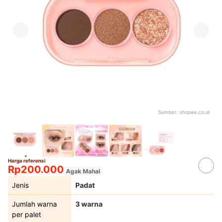
Sumber:
shopee.co.id
Harga referensi
Rp200.000
Agak Mahal
Jenis
Padat
Jumlah warna
3 warna
per palet