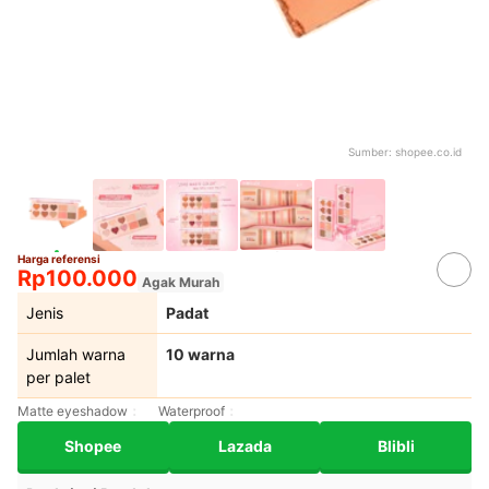
Sumber:
shopee.co.id
Harga referensi
Rp100.000
Agak Murah
Jenis
Padat
Jumlah warna
10 warna
per palet
Matte eyeshadow
Waterproof
Shopee
Lazada
Blibli