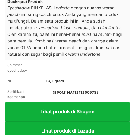
Deskripsi Produk
Eyeshadow
PINKFLASH
palette
dengan nuansa warna
peach
ini paling cocok untuk Anda yang mencari produk
multifungsi. Dalam satu produk ini ini, Anda sudah
mendapatkan
eyeshadow
,
blush
,
contour
, dan
highlighter
.
Oleh karena itu, palet ini benar-benar
must have item
bagi
para pemula. Kombinasi warna
peach
dan
orange
dalam
varian 01 Mandarin Latte ini cocok menghasilkan
makeup
natural dan segar bagi pemilik
warm undertone
.
Shimmer
eyeshadow
Isi
13,2 gram
Sertifikasi
（BPOM: NA11211200978）
keamanan
Lihat produk di Shopee
Lihat produk di Lazada