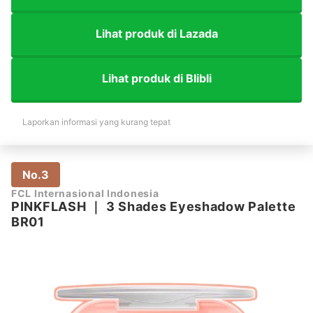
Lihat produk di Lazada
Lihat produk di Blibli
Laporkan informasi yang kurang tepat
No.3
FCL Internasional Indonesia
PINKFLASH
｜
3 Shades Eyeshadow Palette
BR01