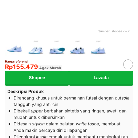
Sumber:
shopee.co.id
Harga referensi
Rp155.479
Agak Murah
Shopee
Lazada
Deskripsi Produk
Dirancang khusus untuk permainan futsal dengan
outsole
tangguh yang antilicin
Dibekali
upper
berbahan sintetis yang ringan, awet, dan
mudah untuk dibersihkan
Didesain
stylish
dalam balutan
white tosca
, membuat
Anda makin percaya diri di lapangan
Dilengkapi
insole
empuk untuk membantu meningkatkan