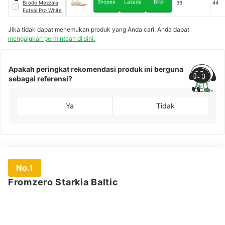
Shopee
Lazada
Blibli
Indonesia
Brodo Mezzala
39
44
Futsal Pro White
Jika tidak dapat menemukan produk yang Anda cari, Anda dapat
mengajukan permintaan di sini.
Apakah peringkat rekomendasi produk ini berguna
sebagai referensi?
Ya
Tidak
No.1
Fromzero Starkia Baltic