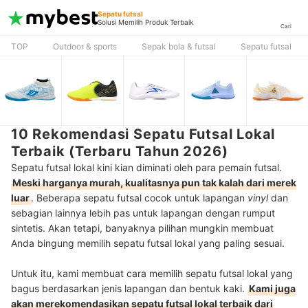
Sepatu futsal
Solusi Memilih Produk Terbaik
Cari
TOP
Outdoor & sports
Sepak bola & futsal
Sepatu futsal
10 Rekomendasi Sepatu Futsal Lokal
Terbaik (Terbaru Tahun 2026)
Sepatu futsal lokal kini kian diminati oleh para pemain futsal.
Meski harganya murah, kualitasnya pun tak kalah dari merek
luar
. Beberapa sepatu futsal cocok untuk lapangan
vinyl
dan
sebagian lainnya lebih pas untuk lapangan dengan rumput
sintetis. Akan tetapi, banyaknya pilihan mungkin membuat
Anda bingung memilih sepatu futsal lokal yang paling sesuai.
Untuk itu, kami membuat cara memilih sepatu futsal lokal yang
bagus berdasarkan jenis lapangan dan bentuk kaki.
Kami juga
akan merekomendasikan sepatu futsal lokal terbaik dari