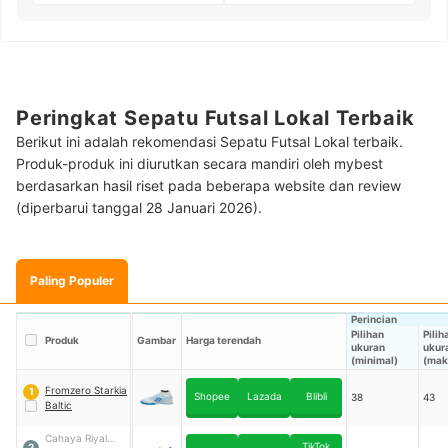
Peringkat Sepatu Futsal Lokal Terbaik
Berikut ini adalah rekomendasi Sepatu Futsal Lokal terbaik.
Produk-produk ini diurutkan secara mandiri oleh mybest
berdasarkan hasil riset pada beberapa website dan review
(diperbarui tanggal 28 Januari 2026).
Paling Populer
Perincian
Pilihan
Pilih
Produk
Gambar
Harga terendah
ukuran
ukur
(minimal)
(mak
Fromzero Starkia
1
Shopee
Lazada
Blibli
38
43
Baltic
Cahaya Riyal
TikTok
2