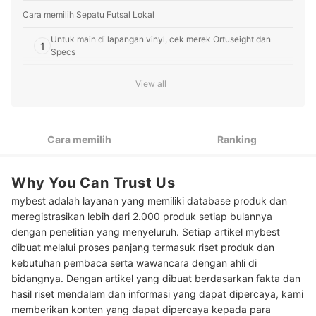
Cara memilih Sepatu Futsal Lokal
Untuk main di lapangan vinyl, cek merek Ortuseight dan
1
Specs
Untuk main di lapangan rumput sintetis, pilih merek Mills dan
2
View all
Brodo
Untuk pemilik kaki lebar, pastikan sepatu futsal didesain
3
untuk kaki lebar
Cara memilih
Ranking
Utamakan sepatu dengan ukuran lebih panjang 0,5-1 cm di
4
ujung depan
Why You Can Trust Us
Peringkat Sepatu Futsal Lokal Terbaik
mybest adalah layanan yang memiliki database produk dan
meregistrasikan lebih dari 2.000 produk setiap bulannya
Baca juga rekomendasi sepatu futsal lainnya di sini
dengan penelitian yang menyeluruh. Setiap artikel mybest
dibuat melalui proses panjang termasuk riset produk dan
kebutuhan pembaca serta wawancara dengan ahli di
bidangnya. Dengan artikel yang dibuat berdasarkan fakta dan
hasil riset mendalam dan informasi yang dapat dipercaya, kami
memberikan konten yang dapat dipercaya kepada para