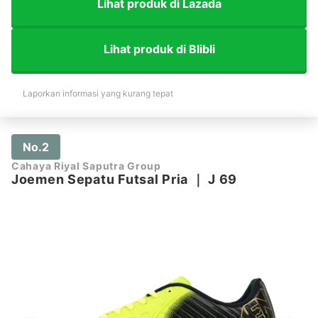
Lihat produk di Lazada
Lihat produk di Blibli
Laporkan informasi yang kurang tepat
No.2
Cahaya Riyal Saputra Group
Joemen Sepatu Futsal Pria
｜
J 69