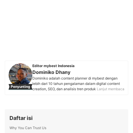
Editor mybest Indonesia
Dominiko Dhany
Dominiko adalah content planner di mybest dengan
lebih dari 10 tahun pengalaman dalam digital content
Penyunting
creation, SEO, dan analisis tren produk. Memulai karier
Lanjut membaca
di Kaskus sebagai writer dan strategist, ia mengasah
keterampilan dalam content marketing, review produk,
hingga copywriting. Kini, ia aktif berkolaborasi dengan
pakar berbagai industri dan menggunakan riset
berbasis data untuk menyusun rekomendasi produk
Daftar isi
yang akurat, tepercaya, dan bermanfaat bagi pembaca
mybest.
Why You Can Trust Us
Profil Dominiko Dhany