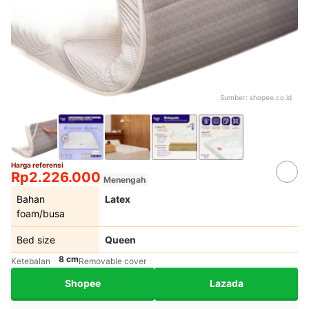
Sumber:
shopee.co.id
Harga referensi
Rp2.226.000
Menengah
Bahan
Latex
foam/busa
Bed size
Queen
8 cm
Ketebalan
Removable cover
Shopee
Lazada