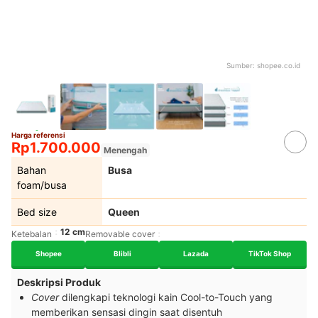
Sumber:
shopee.co.id
Harga referensi
Rp1.700.000
Menengah
Bahan
Busa
foam/busa
Bed size
Queen
12 cm
Ketebalan
Removable cover
Shopee
Blibli
Lazada
TikTok Shop
Deskripsi Produk
Cover
dilengkapi teknologi kain Cool-to-Touch yang
memberikan sensasi dingin saat disentuh