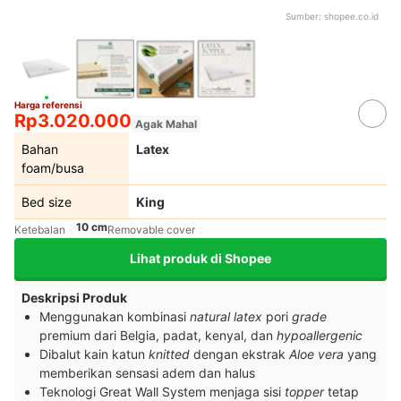
Sumber:
shopee.co.id
Harga referensi
Rp3.020.000
Agak Mahal
Bahan
Latex
foam/busa
Bed size
King
10 cm
Ketebalan
Removable cover
Lihat produk di Shopee
Deskripsi Produk
Menggunakan kombinasi
natural latex
pori
grade
premium dari Belgia, padat, kenyal, dan
hypoallergenic
Dibalut kain katun
knitted
dengan ekstrak
Aloe vera
yang
memberikan sensasi adem dan halus
Teknologi Great Wall System menjaga sisi
topper
tetap