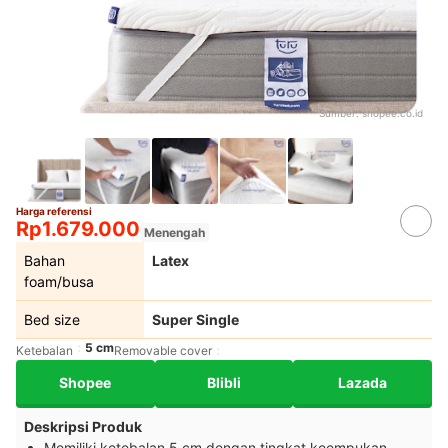
Sumber:
shopee.co.id
Harga referensi
Rp1.679.000
Menengah
Bahan
Latex
foam/busa
Bed size
Super Single
5 cm
Ketebalan
Removable cover
Shopee
Blibli
Lazada
Deskripsi Produk
Memiliki ketebalan 5 cm dengan tingkat keempukan