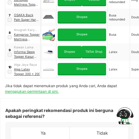
rebounded
Mattress Topper
Rebounded 180 x
200
OSAKA Back
Busa
7
Shopee
Doub
rebounded
Pain Super Hard
Topper
Orthopedic
Anugrah Karya
8
R70++ 140 x 200
Shopee
Aslindo
Kangaroo Topper
Busa
Doub
Mattress
Hydrogard 120 x
Kawan Lama
200
9
Shopee
TikTok Shop
Informa Sleep
Latex
Doub
Topper Kasur
Cooling Latex
Alga Jaya Raya
120 x 200
10
Shopee
Alga Latex
Latex
Supe
Topper 200 x 200
Jika tidak dapat menemukan produk yang Anda cari, Anda dapat
mengajukan permintaan di sini.
Apakah peringkat rekomendasi produk ini berguna
sebagai referensi?
Ya
Tidak