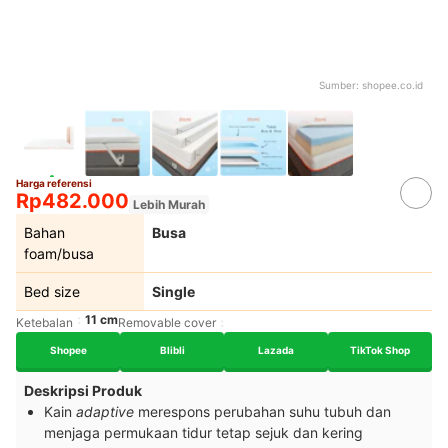
Sumber:
shopee.co.id
Harga referensi
Rp482.000
Lebih Murah
Bahan
Busa
foam/busa
Bed size
Single
11 cm
Ketebalan
Removable cover
Shopee
Blibli
Lazada
TikTok Shop
Deskripsi Produk
Kain
adaptive
merespons perubahan suhu tubuh dan
menjaga permukaan tidur tetap sejuk dan kering