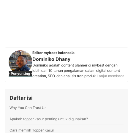
Editor mybest Indonesia
Dominiko Dhany
Dominiko adalah content planner di mybest dengan
lebih dari 10 tahun pengalaman dalam digital content
Penyunting
creation, SEO, dan analisis tren produk. Memulai karier
Lanjut membaca
di Kaskus sebagai writer dan strategist, ia mengasah
keterampilan dalam content marketing, review produk,
hingga copywriting. Kini, ia aktif berkolaborasi dengan
Daftar isi
pakar berbagai industri dan menggunakan riset
berbasis data untuk menyusun rekomendasi produk
Why You Can Trust Us
yang akurat, tepercaya, dan bermanfaat bagi pembaca
mybest.
Profil Dominiko Dhany
Apakah topper kasur penting untuk digunakan?
Cara memilih Topper Kasur