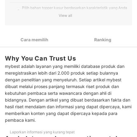
Pilih bahan topper kasur berdasarkan karakteristik yang Anda
1
butuhkan
View all
Pastikan topper kasur memiliki ketebalan dan tingkat
2
keempukan yang pas
Cara memilih
Ranking
Agar mudah dibersihkan, utamakan topper dengan removable
3
cover
Why You Can Trust Us
Peringkat Topper Kasur Terbaik
mybest adalah layanan yang memiliki database produk dan
Baca juga rekomendasi produk untuk kamar tidur di sini
meregistrasikan lebih dari 2.000 produk setiap bulannya
dengan penelitian yang menyeluruh. Setiap artikel mybest
dibuat melalui proses panjang termasuk riset produk dan
kebutuhan pembaca serta wawancara dengan ahli di
bidangnya. Dengan artikel yang dibuat berdasarkan fakta dan
hasil riset mendalam dan informasi yang dapat dipercaya, kami
memberikan konten yang dapat dipercaya kepada para
pembaca kami.
Laporkan informasi yang kurang tepat