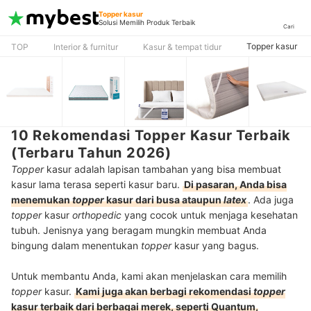
Topper kasur
Solusi Memilih Produk Terbaik
Cari
Topper kasur
TOP
Interior & furnitur
Kasur & tempat tidur
10 Rekomendasi Topper Kasur Terbaik
(Terbaru Tahun 2026)
Topper
kasur adalah lapisan tambahan yang bisa membuat
kasur lama terasa seperti kasur baru.
Di pasaran, Anda bisa
menemukan
topper
kasur dari busa ataupun
latex
. Ada juga
topper
kasur
orthopedic
yang cocok untuk menjaga kesehatan
tubuh. Jenisnya yang beragam mungkin membuat Anda
bingung dalam menentukan
topper
kasur yang bagus.
Untuk membantu Anda, kami akan menjelaskan cara memilih
topper
kasur.
Kami juga akan berbagi rekomendasi
topper
kasur terbaik dari berbagai merek, seperti Quantum,