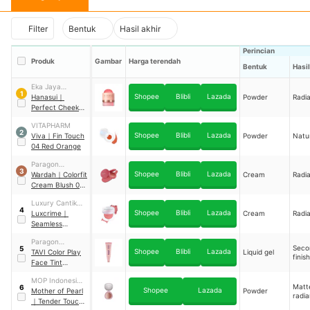
Filter
Bentuk
Hasil akhir
Perincian
Produk
Gambar
Harga terendah
Bentuk
Hasil
Eka Jaya
1
Shopee
Blibli
Lazada
Internasional
Hanasui
｜
Powder
Radi
Perfect Cheek
Blush & Go
VITAPHARM
Powder 01 Pink
2
Shopee
Blibli
Lazada
Viva
｜
Fin Touch
Powder
Natu
04 Red Orange
Paragon
3
Shopee
Blibli
Lazada
Technology and
Wardah
｜
Colorfit
Cream
Radi
Innovation
Cream Blush 02
Merry Mauve
Luxury Cantika
4
Shopee
Blibli
Lazada
Indonesia
Luxcrime
｜
Cream
Radi
Seamless
Bouncy Blush
Paragon
Watermelon
Seco
5
Shopee
Blibli
Lazada
Technology and
TAVI Color Play
Liquid gel
Berry
finish
Innovation
Face Tint
Moonchild
MOP Indonesia
Orbitelle
Matt
6
Shopee
Lazada
Corp
Mother of Pearl
Powder
radia
｜
Tender Touch