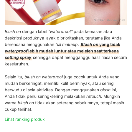
Sumber:
shopee.co.id
Blush on
dengan label
“waterproof”
pada kemasan atau
deskripsi produknya layak diprioritaskan, terutama jika Anda
berencana menggunakan
full makeup
.
Blush on
yang tidak
waterproof
lebih mudah luntur atau meleleh saat terkena
setting spray
sehingga dapat mengganggu hasil riasan secara
keseluruhan.
Selain itu,
blush on waterproof
juga cocok untuk Anda yang
mudah berkeringat, memiliki kulit berminyak, atau sering
berwudu di sela aktivitas. Dengan menggunakan
blush
ini,
Anda tidak perlu sering-sering melakukan
retouch.
Mungkin
warna
blush on
tidak akan seterang sebelumnya, tetapi masih
cukup terlihat.
Lihat ranking produk