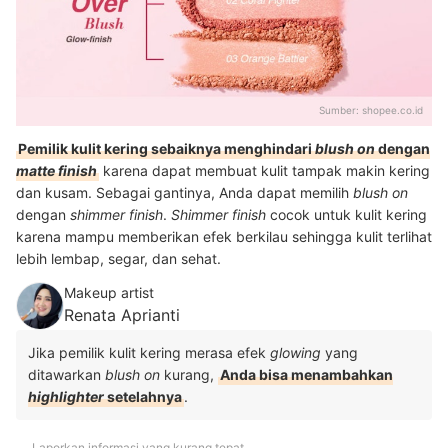
Sumber:
shopee.co.id
Pemilik kulit kering sebaiknya menghindari
blush on
dengan
matte finish
karena dapat membuat kulit tampak makin kering
dan kusam. Sebagai gantinya, Anda dapat memilih
blush on
dengan
shimmer finish
.
Shimmer finish
cocok untuk kulit kering
karena mampu memberikan efek berkilau sehingga kulit terlihat
lebih lembap, segar, dan sehat.
Makeup artist
Renata Aprianti
Jika pemilik kulit kering merasa efek
glowing
yang
ditawarkan
blush on
kurang,
Anda bisa menambahkan
highlighter
setelahnya
.
Laporkan informasi yang kurang tepat