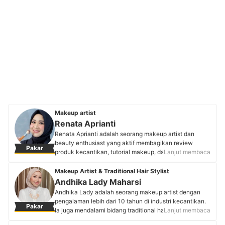
Makeup artist
Renata Aprianti
Renata Aprianti adalah seorang makeup artist dan
beauty enthusiast yang aktif membagikan review
Pakar
produk kecantikan, tutorial makeup, dan skincare di
Lanjut membaca
platform YouTube dan Instagram. Selain berkarier di
dunia kecantikan sejak 2017, Renata juga dikenal
Makeup Artist & Traditional Hair Stylist
sebagai penulis yang telah menerbitkan tiga novel
Andhika Lady Maharsi
remaja dan memiliki pengalaman lebih dari sepuluh
Andhika Lady adalah seorang makeup artist dengan
tahun sebagai beauty blogger. Perpaduan antara
pengalaman lebih dari 10 tahun di industri kecantikan.
Pakar
kreativitas dan pengalamannya membuat Renata
Ia juga mendalami bidang traditional hair stylist,
Lanjut membaca
menjadi salah satu MUA yang dipercaya banyak
khususnya tata rias adat Jawa Paes. Layanan Paes
pengikutnya di media sosial.