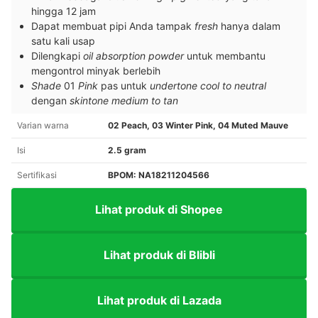
hingga 12 jam
Dapat membuat pipi Anda tampak
fresh
hanya dalam
satu kali usap
Dilengkapi
oil absorption powder
untuk membantu
mengontrol minyak berlebih
Shade
01
Pink
pas untuk
undertone cool to neutral
dengan
skintone
medium to
tan
Varian warna
02 Peach, 03 Winter Pink, 04 Muted Mauve
Isi
2.5 gram
Sertifikasi
BPOM: NA18211204566
Lihat produk di Shopee
Lihat produk di Blibli
Lihat produk di Lazada