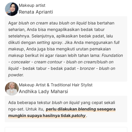
Makeup artist
Renata Aprianti
Agar
blush on cream
atau
blush on liquid
bisa bertahan
seharian, Anda bisa mengaplikasikan bedak tabur
setelahnya. Selanjutnya, aplikasikan bedak padat, lalu
diikuti dengan
setting spray
. Jika Anda menggunakan
full
makeup
, Anda juga bisa mengikuti urutan pemakaian
makeup
berikut ini agar riasan lebih tahan lama:
Foundation
- concealer - cream contour - blush on cream/blush on
liquid
- bedak tabur - bedak padat -
bronzer - blush on
powder.
Makeup Artist & Traditional Hair Stylist
Andhika Lady Maharsi
Ada beberapa tekstur
blush on liquid
yang cepat sekali
nge-set. Untuk itu,
perlu dilakukan
blending
sesegera
mungkin supaya hasilnya tidak
patchy
.