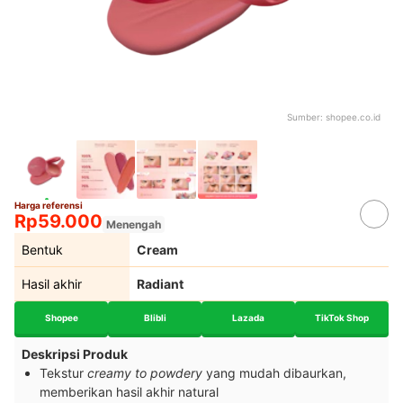
Sumber:
shopee.co.id
Harga referensi
Rp59.000
Menengah
Bentuk
Cream
Hasil akhir
Radiant
Shopee
Blibli
Lazada
TikTok Shop
Deskripsi Produk
Tekstur
creamy
to powdery
yang mudah dibaurkan,
memberikan hasil akhir natural​