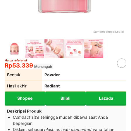
Sumber:
shopee.co.id
Harga referensi
Rp53.339
Menengah
Bentuk
Powder
Hasil akhir
Radiant
Shopee
Blibli
Lazada
Deskripsi Produk
Compact size
sehingga mudah dibawa saat Anda
bepergian
Diklaim sebagai
blush on high pigmented
yang tahan