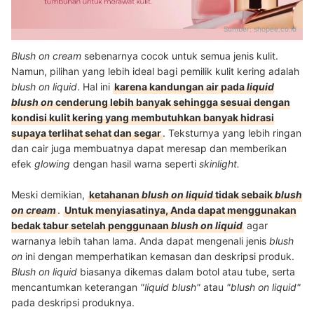
Sumber:
shopee.co.id
Blush on cream
sebenarnya cocok untuk semua jenis kulit.
Namun, pilihan yang lebih ideal bagi pemilik kulit kering adalah
blush on liquid
. Hal ini
karena kandungan air pada
liquid
blush on
cenderung lebih banyak sehingga sesuai dengan
kondisi kulit kering yang membutuhkan banyak hidrasi
supaya terlihat sehat dan segar
. Teksturnya yang lebih ringan
dan cair juga membuatnya dapat meresap dan memberikan
efek
glowing
dengan hasil warna seperti
skinlight.
Meski demikian,
ketahanan
blush on liquid
tidak sebaik
blush
on cream
.
Untuk menyiasatinya, Anda dapat menggunakan
bedak tabur setelah penggunaan
blush on liquid
agar
warnanya lebih tahan lama. Anda dapat mengenali jenis
blush
on
ini dengan memperhatikan kemasan dan deskripsi produk.
Blush on liquid
biasanya dikemas dalam botol atau tube, serta
mencantumkan keterangan
"liquid blush"
atau
"blush on liquid"
pada deskripsi produknya.