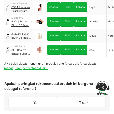
Soft Ombré
Keva Cosmetics
Powder Blush 03
7
Shopee
Blibli
Lazada
International
ESQA
｜
Wonder
Liquid
Radi
Yarra
Crush Serum
Liquid Blush
Mandom
Icons Only
8
Shopee
Blibli
Lazada
Indonesia
PIXY
｜
End Matte
Powder
Matt
Blush 02 Peach
Pause
Judydoll Liquid
9
Shopee
Blibli
Lazada
Liquid
Natu
Blush 03 Melon
Rizz Up
Lizzie Parra
10
Shopee
Blibli
Lazada
Kreasi
BLP Beauty
｜
Stick
Satin
Butter Fudge
Collection Baby
Blush 1987
Jika tidak dapat menemukan produk yang Anda cari, Anda dapat
mengajukan permintaan di sini.
Apakah peringkat rekomendasi produk ini berguna
sebagai referensi?
Ya
Tidak