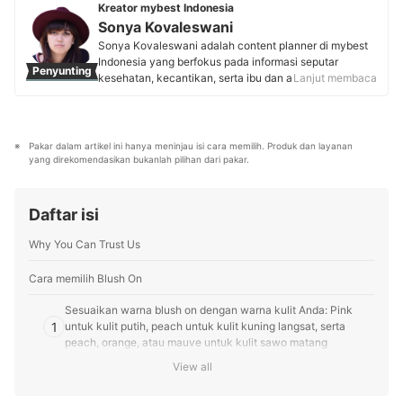
telah ia jalankan selama 8 tahun di Yogyakarta. Kini
Kreator mybest Indonesia
Profil Renata Aprianti
Lady mulai merambah pasar Jakarta dan sekitarnya.
Sonya Kovaleswani
Portofolio karyanya dapat dilihat melalui Instagram
Sonya Kovaleswani adalah content planner di mybest
@jenganten dan @jengantenpaes.
Indonesia yang berfokus pada informasi seputar
Penyunting
Profil Andhika Lady Maharsi
kesehatan, kecantikan, serta ibu dan anak. Dengan
Lanjut membaca
lebih dari 5 tahun pengalaman mengelola blog fashion
dan beauty, ia telah berkolaborasi dengan brand
ternama seperti Emina dan Sociolla. Saat ini, ia aktif
meriset pasar, menganalisis tren, dan mewawancarai
Pakar dalam artikel ini hanya meninjau isi cara memilih. Produk dan layanan 
pakar, seperti Dokter Kulit sampai Dokter Anak untuk
yang direkomendasikan bukanlah pilihan dari pakar.
menghadirkan konten informatif dan tepercaya.
Profil Sonya Kovaleswani
Daftar isi
Why You Can Trust Us
Cara memilih Blush On
Sesuaikan warna blush on dengan warna kulit Anda: Pink
1
untuk kulit putih, peach untuk kulit kuning langsat, serta
peach, orange, atau mauve untuk kulit sawo matang
View all
Jika Anda harus menggunakan makeup seharian, utamakan
2
blush on berbentuk cream yang bisa bertahan lebih dari 6 jam