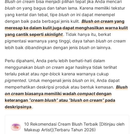
Blush on cream
bisa menjadi pilihan tepat jika Anda mencari
blush on
yang bagus dan tahan lama. Karena memiliki tekstur
yang kental dan tebal, tipe
blush on
ini dapat menempel
dengan baik pada berbagai jenis kulit
.
Blush on cream
yang
meresap ke dalam kulit juga dapat menghasilkan warna kulit
yang cantik seperti
skinlight
. Tidak hanya itu, berkat
pigmentasi warnanya yang tinggi, daya tahan
blush on cream
lebih baik dibandingkan dengan jenis
blush on
lainnya.
Perlu dipahami, Anda perlu lebih berhati-hati dalam
menggunakan
blush on cream
agar hasilnya tidak terlihat
terlalu pekat atau
nge-block
karena warnanya cukup
pigmented.
Untuk mengenali jenis
blush on
ini, Anda dapat
memperhatikan deskripsi produk atau bentuk kemasan.
Blush
on cream
biasanya memiliki wadah
compact
dengan
keterangan
“cream blush”
atau
“blush on cream”
pada
deskripsinya
.
10 Rekomendasi Cream Blush Terbaik [Ditinjau oleh
Makeup Artist](Terbaru Tahun 2026)