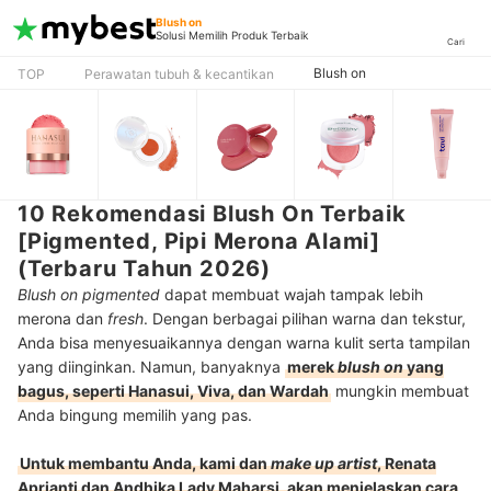
Blush on
Solusi Memilih Produk Terbaik
Cari
Blush on
TOP
Perawatan tubuh & kecantikan
10 Rekomendasi Blush On Terbaik
[Pigmented, Pipi Merona Alami]
(Terbaru Tahun 2026)
Blush on pigmented
dapat membuat wajah tampak lebih
merona dan
fresh
. Dengan berbagai pilihan warna dan tekstur,
Anda bisa menyesuaikannya dengan warna kulit serta tampilan
yang diinginkan. Namun, banyaknya
merek
blush on
yang
bagus, seperti Hanasui, Viva, dan Wardah
mungkin membuat
Anda bingung memilih yang pas.
Untuk membantu Anda, kami dan
make up artist
, Renata
Aprianti dan Andhika Lady Maharsi, akan menjelaskan cara