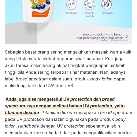
Sumber:
shopee.co.id
Sebagian besar orang sering mengeluhkan masalah warna kulit
yang tidak merata akibat paparan sinar matahari. Kulit juga
akan terasa makin kering akibat tingkat penguapan air lebih
tinggi bila Anda sering terpapar sinar matahari. Nah, adanya
label
broad spectrum
dalam suatu produk
body lotion
dapat
melindungi kulit dari UVA dan UVB.
Anda juga bisa mengetahui UV
protection
dan
broad
spectrum
-nya dengan melihat bahan UV
protection
, yaitu
titanium dioxide
.
Titanium dioxide
merupakan
broad spectrum
pada UV
protection
dan lazim digunakan pada produk
body
lotion
.
Handbody
dengan UV
protection
sebenarnya lebih
memudahkan karena Anda tidak perlu mengaplikasikan produk