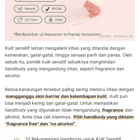
Sumber:
shopee.co.id
Kulit sensitif rentan mengalami iritasi yang ditandai dengan
kemerahan, gatal-gatal, hingga sensasi perih dan panas. Oleh
sebab itu, pemilik kulit sensitif sebaiknya menghindari
handbody
yang mengandung iritan, seperti
fragrance
dan
alcohol
.
Kedua kandungan tersebut paling sering memicu iritasi dengan
mengganggu
skin barrier
dan kelembapan kulit
. Kulit pun
bisa menjadi kering dan gatal-gatal. Untuk memastikan
handbody
yang digunakan tidak mengandung
fragrance
dan
alkohol, Anda bisa cek klaimnya.
Pilih
handbody
yang diklaim
"fragrance free"
dan
"no alcohol"
.
10 Rekomendasi Handbody untuk Kulit Sensitif