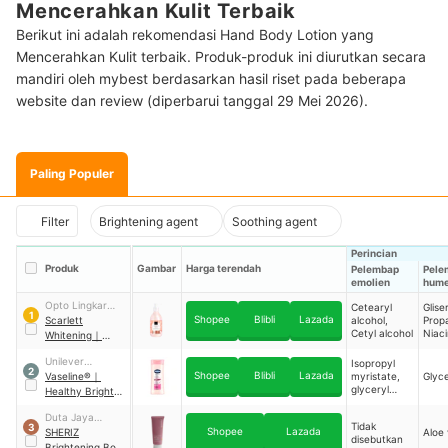
Mencerahkan Kulit Terbaik
Berikut ini adalah rekomendasi Hand Body Lotion yang
Mencerahkan Kulit terbaik. Produk-produk ini diurutkan secara
mandiri oleh mybest berdasarkan hasil riset pada beberapa
website dan review (diperbarui tanggal 29 Mei 2026).
Paling Populer
Filter
Brightening agent
Soothing agent
Perincian
Produk
Gambar
Harga terendah
Pelembap
Pele
emolien
hume
Opto Lingkar
Cetearyl
Gliser
1
Shopee
Blibli
Lazada
Sejahtera
Scarlett
alcohol,
Propa
Cetyl alcohol
Niac
Whitening
｜
Fragrance
Unilever
Isopropyl
Brightening Body
2
Shopee
Blibli
Lazada
Indonesia
Vaseline®
｜
myristate,
Glyce
Lotion Jolly
glyceryl
Healthy Bright
stearate,
UV Extra
vitamin E
Duta Jaya
Brightening
Tidak
3
Shopee
Lazada
Makmur
SHERIZ
Aloe
disebutkan
Brightening Body