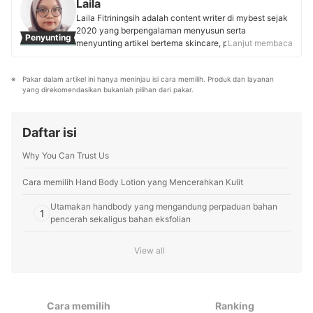
Laila
konsultasi langsung maupun media sosial demi
Laila Fitriningsih adalah content writer di mybest sejak
menghadirkan layanan yang komprehensif. Edukasinya
2020 yang berpengalaman menyusun serta
Penyunting
menjadi rujukan terpercaya dalam kesehatan kulit dan
menyunting artikel bertema skincare, perawatan tubuh,
Lanjut membaca
estetik di Bekasi.
makeup, kesehatan, dan perawatan ibu-anak. Berbekal
Profil dr. Dia Febrina
kegemarannya melakukan riset produk elektronik
Pakar dalam artikel ini hanya meninjau isi cara memilih. Produk dan layanan 
rumah tangga dan dapur, Laila memiliki wawasan luas
yang direkomendasikan bukanlah pilihan dari pakar.
dalam membaca tren produk-produk di pasaran. Kini, ia
berkomitmen menghadirkan informasi akurat serta
rekomendasi terpercaya untuk membantu pembaca
Daftar isi
mybest menemukan produk terbaik sesuai kebutuhan.
Profil Laila
Why You Can Trust Us
Cara memilih Hand Body Lotion yang Mencerahkan Kulit
Utamakan handbody yang mengandung perpaduan bahan
1
pencerah sekaligus bahan eksfolian
Kulit Anda mudah iritasi? Pilih handbody yang minim bahan
2
View all
iritan, seperti fragrance dan alkohol
Jaga kelembapan kulit dengan kombinasi dua bahan
3
pelembap; Utamakan handbody dengan tiga jenis pelembap,
Cara memilih
Ranking
jika kulit Anda kering