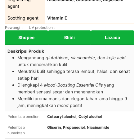
agent
Soothing agent
Vitamin E
Pewangi
UV protection
Shopee
Blibli
Lazada
Deskripsi Produk
Mengandung
glutathione, niacinamide,
dan
kojic acid
untuk mencerahkan kulit
Menutrisi kulit sehingga terasa lembut, halus, dan sehat
setiap hari
Dilengkapi 4
Mood-Boosting Essential Oils
yang
memberi sensasi segar dan menenangkan
Memiliki aroma manis dan elegan tahan lama hingga 9
jam, meningkatkan
mood
positif
Pelembap emolien
Cetearyl alcohol, Cetyl alcohol
Pelembap
Gliserin, Propanediol, Niacinamide
humektan