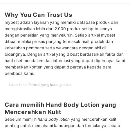
Untuk penggunaan siang hari, pastikan body lotion minimal
4
dilengkapi broad spectrum
Why You Can Trust Us
mybest adalah layanan yang memiliki database produk dan
Peringkat Hand Body Lotion yang Mencerahkan Kulit Terbaik
meregistrasikan lebih dari 2.000 produk setiap bulannya
Apakah penggunaan handbody mencerahkan kulit?
dengan penelitian yang menyeluruh. Setiap artikel mybest
dibuat melalui proses panjang termasuk riset produk dan
Baca juga rekomendasi produk handbody lotion lainnya di sini
kebutuhan pembaca serta wawancara dengan ahli di
bidangnya. Dengan artikel yang dibuat berdasarkan fakta dan
hasil riset mendalam dan informasi yang dapat dipercaya, kami
memberikan konten yang dapat dipercaya kepada para
pembaca kami.
Laporkan informasi yang kurang tepat
Cara memilih Hand Body Lotion yang
Mencerahkan Kulit
Sebelum memilih
hand body lotion
yang mencerahkan kulit,
penting untuk memahami kandungan dan formulanya secara