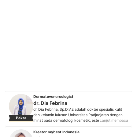
Dermatovenereologist
dr. Dia Febrina
dr. Dia Febrina, Sp.D.V.E adalah dokter spesialis kulit
dan kelamin lulusan Universitas Padjadjaran dengan
Pakar
minat pada dermatologi kosmetik, estetik, dan tumor
Lanjut membaca
bedah kulit. Sebagai pendiri Medika Asyifa Jatiasih dan
Dr. Derm Skin Care, beliau aktif mengedukasi
Kreator mybest Indonesia
masyarakat tentang kesehatan kulit dan estetik melalui