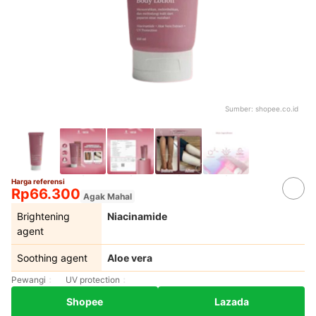
Sumber:
shopee.co.id
Harga referensi
Rp66.300
Agak Mahal
Brightening
Niacinamide
agent
Soothing agent
Aloe vera
Pewangi
UV protection
Shopee
Lazada