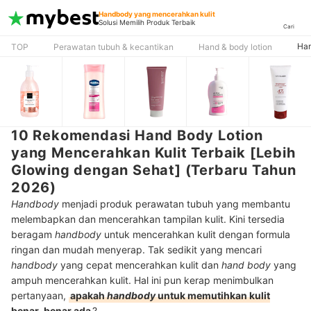
Handbody yang mencerahkan kulit
Solusi Memilih Produk Terbaik
Cari
Han
TOP
Perawatan tubuh & kecantikan
Hand & body lotion
10 Rekomendasi Hand Body Lotion
yang Mencerahkan Kulit Terbaik [Lebih
Glowing dengan Sehat] (Terbaru Tahun
2026)
Handbody
menjadi produk perawatan tubuh yang membantu
melembapkan dan mencerahkan tampilan kulit. Kini tersedia
beragam
handbody
untuk mencerahkan kulit dengan formula
ringan dan mudah menyerap. Tak sedikit yang mencari
handbody
yang cepat mencerahkan kulit dan
hand body
yang
ampuh mencerahkan kulit. Hal ini pun kerap menimbulkan
pertanyaan,
apakah
handbody
untuk memutihkan kulit
benar-benar ada
?