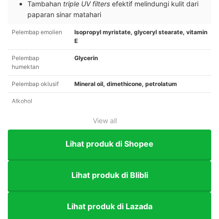
Tambahan
triple UV filters
efektif melindungi kulit dari
paparan sinar matahari
Pelembap emolien
Isopropyl myristate, glyceryl stearate, vitamin
E
Pelembap
Glycerin
humektan
Pelembap oklusif
Mineral oil, dimethicone, petrolatum
Alkohol
View all
Lihat produk di Shopee
Lihat produk di Blibli
Lihat produk di Lazada