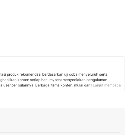
rmasi produk rekomendasi berdasarkan uji coba menyeluruh serta
nghasilkan konten setiap hari, mybest menyediakan pengalaman
uta user per bulannya. Berbagai tema konten, mulai dari kosmetik,
Lanjut membaca
 rumah tangga, hingga jasa bisa ditemukan di mybest.