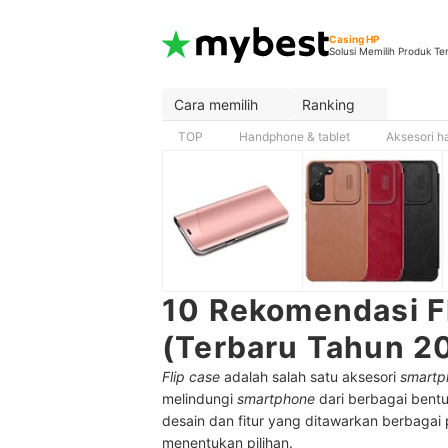
Casing HP
Solusi Memilih Produk Te
Cara memilih
Ranking
TOP
Handphone & tablet
Aksesori h
10 Rekomendasi Fl
(Terbaru Tahun 2
Flip case
adalah salah satu aksesori
smartp
melindungi
smartphone
dari berbagai bentu
desain dan fitur yang ditawarkan berbaga
menentukan pilihan.