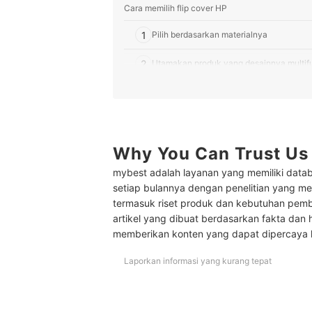
Cara memilih flip cover HP
1
Pilih berdasarkan materialnya
2
Utamakan produk yang desainnya multif
3
Pertimbangkan juga desain penguncinya
10 Rekomendasi flip cover HP terbaik
Baca juga rekomendasi case lainnya untuk smart
Why You Can Trust Us
mybest adalah layanan yang memiliki datab
setiap bulannya dengan penelitian yang men
termasuk riset produk dan kebutuhan pem
artikel yang dibuat berdasarkan fakta dan 
memberikan konten yang dapat dipercaya
Laporkan informasi yang kurang tepat