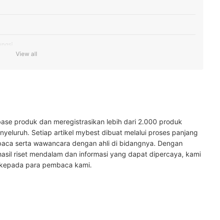
ungsi
View all
phone di sini
ase produk dan meregistrasikan lebih dari 2.000 produk
yeluruh. Setiap artikel mybest dibuat melalui proses panjang
baca serta wawancara dengan ahli di bidangnya. Dengan
hasil riset mendalam dan informasi yang dapat dipercaya, kami
 kepada para pembaca kami.