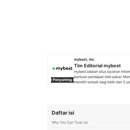
mybest, Inc.
Tim Editorial mybest
mybest adalah situs layanan info
bantuan pendapat oleh pakar. Me
Penyunting
memilih terbaik bagi lebih dari 3 j
kebutuhan sehari-hari, elektronik
Profil Tim Editorial mybest
Daftar isi
Why You Can Trust Us