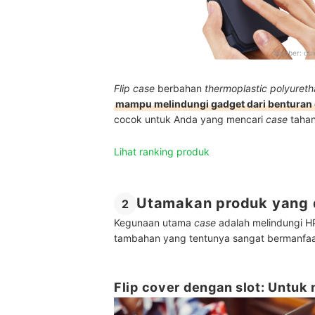
Sumber:
du
Flip case
berbahan
thermoplastic polyuret
mampu melindungi gadget dari benturan
cocok untuk Anda yang mencari
case
tahan
Lihat ranking produk
Utamakan produk yang d
2
Kegunaan utama
case
adalah melindungi HP
tambahan yang tentunya sangat bermanfaat 
Flip cover dengan slot: Untuk