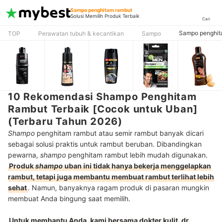
Sampo penghitam rambut
Solusi Memilih Produk Terbaik
Cari
Sampo penghit
TOP
Perawatan tubuh & kecantikan
Sampo
10 Rekomendasi Shampo Penghitam
Rambut Terbaik [Cocok untuk Uban]
(Terbaru Tahun 2026)
Shampo
penghitam rambut atau semir rambut banyak dicari
sebagai solusi praktis untuk rambut beruban. Dibandingkan
pewarna,
shampo
penghitam rambut lebih mudah digunakan.
Produk
shampo
uban ini tidak hanya bekerja menggelapkan
rambut, tetapi juga membantu membuat rambut terlihat lebih
sehat
. Namun, banyaknya ragam produk di pasaran mungkin
membuat Anda bingung saat memilih.
Untuk membantu Anda, kami bersama dokter kulit, dr.