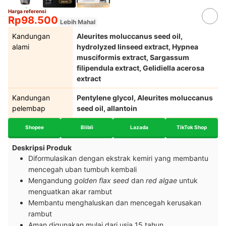
Harga referensi
Rp98.500
Lebih Mahal
Kandungan
Aleurites moluccanus seed oil,
alami
hydrolyzed linseed extract, Hypnea
musciformis extract, Sargassum
filipendula extract, Gelidiella acerosa
extract
Kandungan
Pentylene glycol, Aleurites moluccanus
pelembap
seed oil, allantoin
Shopee
Blibli
Lazada
TikTok Shop
Deskripsi Produk
Diformulasikan dengan ekstrak kemiri yang membantu
mencegah uban tumbuh kembali
Mengandung
golden flax seed
dan
red algae
untuk
menguatkan akar rambut
Membantu menghaluskan dan mencegah kerusakan
rambut
Aman digunakan mulai dari usia 15 tahun