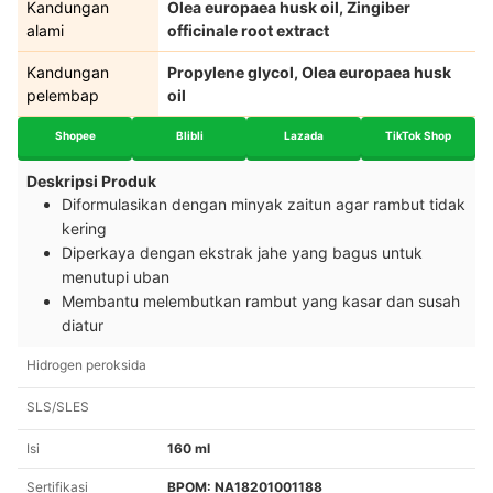
Kandungan
Olea europaea husk oil, Zingiber
alami
officinale root extract
Kandungan
Propylene glycol, Olea europaea husk
pelembap
oil
Shopee
Blibli
Lazada
TikTok Shop
Deskripsi Produk
Diformulasikan dengan minyak zaitun agar rambut tidak
kering
Diperkaya dengan ekstrak jahe yang bagus untuk
menutupi uban
Membantu melembutkan rambut yang kasar dan susah
diatur
Hidrogen peroksida
SLS/SLES
Isi
160 ml
Sertifikasi
BPOM: NA18201001188