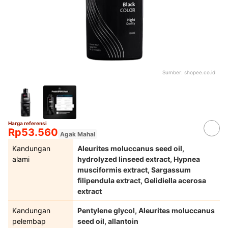
Sumber:
shopee.co.id
Harga referensi
Rp53.560
Agak Mahal
Kandungan
Aleurites moluccanus seed oil,
alami
hydrolyzed linseed extract, Hypnea
musciformis extract, Sargassum
filipendula extract, Gelidiella acerosa
extract
Kandungan
Pentylene glycol, Aleurites moluccanus
pelembap
seed oil, allantoin