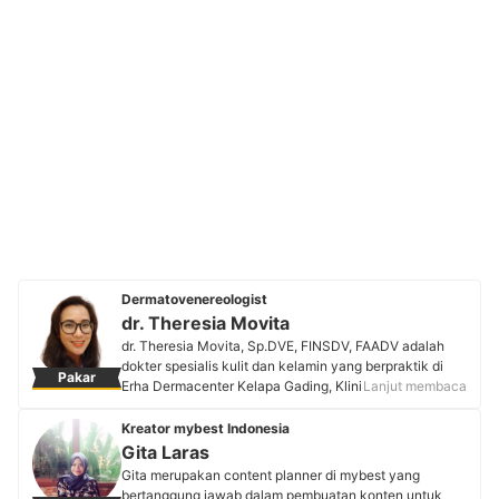
Dermatovenereologist
dr. Theresia Movita
dr. Theresia Movita, Sp.DVE, FINSDV, FAADV adalah
dokter spesialis kulit dan kelamin yang berpraktik di
Pakar
Erha Dermacenter Kelapa Gading, Klinik Puspa Grogol,
Lanjut membaca
dan Klinik Sapta Mitra Pondok Kelapa, serta menjadi
trainer internal di Erha. Dengan minat pada dermatologi
Kreator mybest Indonesia
kosmetik, laser, dan anak, lulusan FKUI ini menulis
Gita Laras
beberapa karya ilmiah serta artikel edukasi untuk
Gita merupakan content planner di mybest yang
masyarakat. Sebagai Wakil Sekretaris Umum Perdoski
bertanggung jawab dalam pembuatan konten untuk