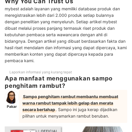
Why You Can Trust Us
Peringkat Shampo Penghitam Rambut Terbaik
mybest adalah layanan yang memiliki database produk dan
meregistrasikan lebih dari 2.000 produk setiap bulannya
Baca juga rekomendasi produk shampo lainnya di sini
dengan penelitian yang menyeluruh. Setiap artikel mybest
dibuat melalui proses panjang termasuk riset produk dan
kebutuhan pembaca serta wawancara dengan ahli di
bidangnya. Dengan artikel yang dibuat berdasarkan fakta dan
hasil riset mendalam dan informasi yang dapat dipercaya, kami
memberikan konten yang dapat dipercaya kepada para
pembaca kami.
Laporkan informasi yang kurang tepat
Apa manfaat menggunakan sampo
penghitam rambut?
Sampo penghitam rambut membantu membuat
warna rambut tampak lebih gelap dan merata
Pakar
secara bertahap
. Sampo ini juga kerap dijadikan
pilihan untuk menyamarkan rambut beruban.