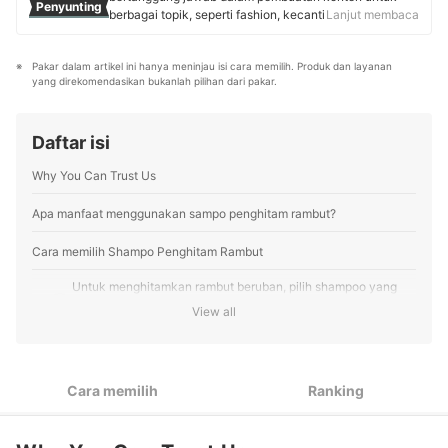
Penyunting
(Perhimpunan Dokter Spesialis Kulit dan kelamin
berbagai topik, seperti fashion, kecantikan, kesehatan,
Lanjut membaca
Indonesia) pusat, dr. Tery menjadi ahli dermatologi
makanan, dan minuman. Sebelum bergabung dengan
berpengaruh di tingkat nasional.
mybest, Gita memiliki pengalaman 10 tahun di bidang
Profil dr. Theresia Movita
Pakar dalam artikel ini hanya meninjau isi cara memilih. Produk dan layanan 
penulisan, termasuk sebagai jurnalis di beberapa media
yang direkomendasikan bukanlah pilihan dari pakar.
dan SEO Content Editor yang mengurusi product
content di iPrice Indonesia. Saat ini, Gita fokus
menyusun panduan cara memilih produk serta
Daftar isi
mengolah informasi dari berbagai sumber terpercaya
untuk membantu pembaca mybest menemukan produk
Why You Can Trust Us
terbaik yang sesuai dengan preferensi dan kebutuhan
mereka.
Profil Gita Laras
Apa manfaat menggunakan sampo penghitam rambut?
Cara memilih Shampo Penghitam Rambut
Untuk menghitamkan rambut beruban, pilih shampoo yang
1
mengandung hidrogen peroksida agar warna hitam bertahan
View all
lama
Untuk menjaga warna hitam rambut sedari dini, cari yang
2
mengandung kemiri atau rumput laut
Cara memilih
Ranking
Jika ingin memastikan kehalalannya, pilih produk yang sudah
3
mencantumkan label halal