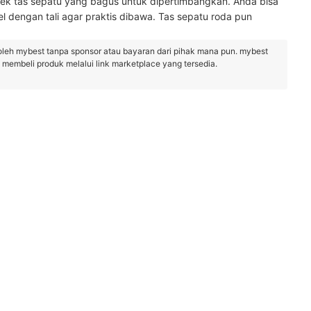
ek tas sepatu yang bagus untuk dipertimbangkan. Anda bisa
l dengan tali agar praktis dibawa. Tas sepatu roda pun
oleh mybest tanpa sponsor atau bayaran dari pihak mana pun. mybest
embeli produk melalui link marketplace yang tersedia.