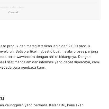
 dengan kebutuhan
View all
n
ing lainnya di sini
ase produk dan meregistrasikan lebih dari 2.000 produk
yeluruh. Setiap artikel mybest dibuat melalui proses panjang
baca serta wawancara dengan ahli di bidangnya. Dengan
hasil riset mendalam dan informasi yang dapat dipercaya, kami
 kepada para pembaca kami.
tu
an keunggulan yang berbeda. Karena itu, kami akan