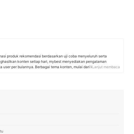
rmasi produk rekomendasi berdasarkan uji coba menyeluruh serta
nghasilkan konten setiap hari, mybest menyediakan pengalaman
uta user per bulannya. Berbagai tema konten, mulai dari kosmetik,
Lanjut membaca
 rumah tangga, hingga jasa bisa ditemukan di mybest.
tu