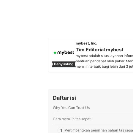
mybest, Inc.
Tim Editorial mybest
mybest adalah situs layanan info
bantuan pendapat oleh pakar. Me
Penyunting
memilih terbaik bagi lebih dari 3 j
kebutuhan sehari-hari, elektronik
Profil Tim Editorial mybest
Daftar isi
Why You Can Trust Us
Cara memilih tas sepatu
1
Pertimbangkan pemilihan bahan tas sepa