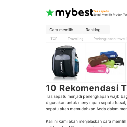
Tas sepatu
Solusi Memilih Produk Te
Cara memilih
Ranking
TOP
Travelling
Perlengkapan travell
10 Rekomendasi T
Tas sepatu menjadi perlengkapan wajib ba
digunakan untuk menyimpan sepatu futsal, s
sepatu akan memudahkan Anda dalam mem
Kali ini kami akan menjelaskan cara memili