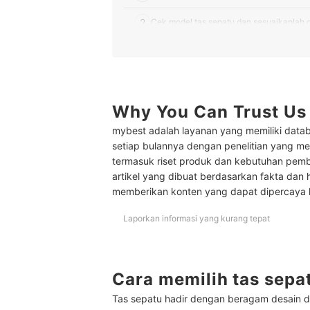
2
Cek model tas sepatu dan sesuaikanlah
3
Pilih tas sepatu yang fungsional dan ama
10 Rekomendasi tas sepatu terbaik
Baca juga rekomendasi perlengkapan untuk travel
Why You Can Trust Us
mybest adalah layanan yang memiliki datab
setiap bulannya dengan penelitian yang men
termasuk riset produk dan kebutuhan pem
artikel yang dibuat berdasarkan fakta dan 
memberikan konten yang dapat dipercaya
Laporkan informasi yang kurang tepat
Cara memilih tas sepa
Tas sepatu hadir dengan beragam desain d