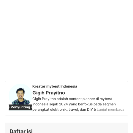
Kreator mybest Indonesia
Gigih Prayitno
Gigih Prayitno adalah content planner di mybest
Indonesia sejak 2024 yang berfokus pada segmen
Penyunting
perangkat elektronik, travel, dan DIY tools.
Lanjut membaca
Sebelumnya, Gigih bekerja sebagai reporter online di
Tribun Travel selama 2 tahun+ serta pernah menjadi
kontributor di Kompasiana dan IDN Community.
Daftar isi
Berbekal pengalamannya meriset informasi yang