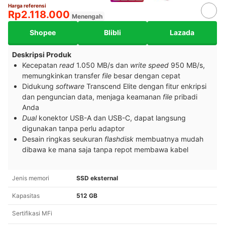
Harga referensi
Rp2.118.000
Menengah
Shopee
Blibli
Lazada
Deskripsi Produk
Kecepatan
read
1.050 MB/s dan
write speed
950 MB/s,
memungkinkan transfer
file
besar dengan cepat
Didukung
software
Transcend Elite dengan fitur enkripsi
dan penguncian data, menjaga keamanan
file
pribadi
Anda
Dual
konektor USB-A dan USB-C, dapat langsung
digunakan tanpa perlu adaptor
Desain ringkas seukuran
flashdisk
membuatnya mudah
dibawa ke mana saja tanpa repot membawa kabel
Jenis memori
SSD eksternal
Kapasitas
512 GB
Sertifikasi MFi