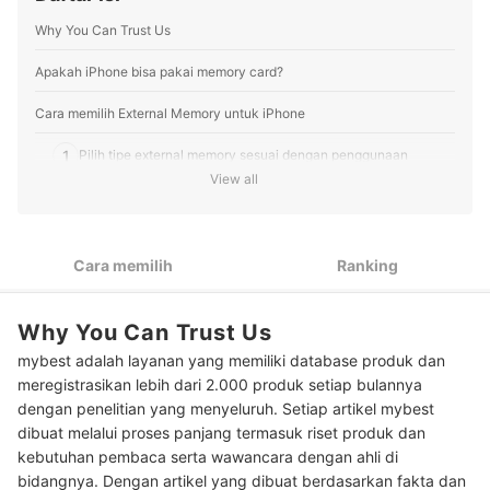
tepercaya, saat ini Gigih aktif menyusun cara memilih
Why You Can Trust Us
dalam artikel serta melakukan riset produk yang
dibutuhkan user agar pembaca mendapatkan informasi
yang akurat dan relevan.
Apakah iPhone bisa pakai memory card?
Profil Gigih Prayitno
Cara memilih External Memory untuk iPhone
1
Pilih tipe external memory sesuai dengan penggunaan
View all
Tentukan kapasitas penyimpanan yang sesuai dengan
2
kebutuhan Anda
Pertimbangkan produk dengan fitur yang menunjang aktivitas
3
Cara memilih
Ranking
Anda
4
Cek sertifikasi MFi pada produk external memory
Why You Can Trust Us
mybest adalah layanan yang memiliki database produk dan
Peringkat External Memory untuk iPhone Terbaik
meregistrasikan lebih dari 2.000 produk setiap bulannya
Baca juga rekomendasi produk aksesori untuk iPhone lainnya di sini
dengan penelitian yang menyeluruh. Setiap artikel mybest
dibuat melalui proses panjang termasuk riset produk dan
kebutuhan pembaca serta wawancara dengan ahli di
bidangnya. Dengan artikel yang dibuat berdasarkan fakta dan