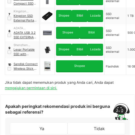
eksternal
Compact SSD
Portable 2 TB
｜
Kingston
STMX2000400
SSD
7
Shopee
Blibli
Lazada
Technology Far
Kingston SSD
1 TB
eksternal
East Corp.
External Portable
｜
XS1000
ADATA
SSD
8
Shopee
Blibli
Technology
ADATA USB 3.2
500 
eksternal
SSD EXTERNAL
500 GB
｜
SE880
Shenzhen
SSD
9
Shopee
Blibli
Lazada
Longsys
Lexar Portable
1.00
eksternal
Electronics
SSD with
Magnetic Set 1
TB
｜
SL500
Sandisk Connect
10
Shopee
Flashdisk
16 G
Wireless Stick 16
GB
Jika tidak dapat menemukan produk yang Anda cari, Anda dapat
mengajukan permintaan di sini.
Apakah peringkat rekomendasi produk ini berguna
sebagai referensi?
Ya
Tidak