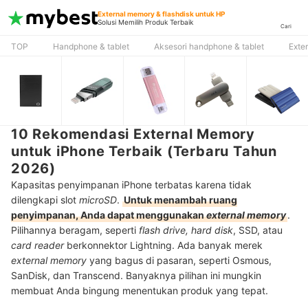
External memory & flashdisk untuk HP
Solusi Memilih Produk Terbaik
Cari
TOP
Handphone & tablet
Aksesori handphone & tablet
Exte
10 Rekomendasi External Memory
untuk iPhone Terbaik (Terbaru Tahun
2026)
Kapasitas penyimpanan iPhone terbatas karena tidak
dilengkapi slot
microSD
.
Untuk menambah ruang
penyimpanan, Anda dapat menggunakan
external memory
.
Pilihannya beragam, seperti
flash drive, hard disk
, SSD, atau
card reader
berkonnektor Lightning. Ada banyak merek
external memory
yang bagus di pasaran, seperti Osmous,
SanDisk, dan Transcend. Banyaknya pilihan ini mungkin
membuat Anda bingung menentukan produk yang tepat.