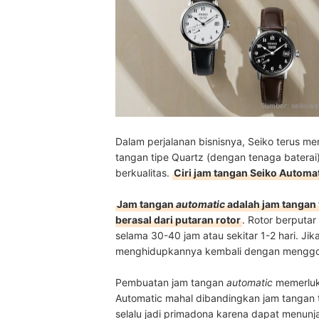
Sumber:
seikowa
Dalam perjalanan bisnisnya, Seiko terus 
tangan tipe Quartz (dengan tenaga baterai
berkualitas.
Ciri jam tangan Seiko Automat
Jam tangan
automatic
adalah jam tangan
berasal dari putaran rotor
. Rotor berputa
selama 30-40 jam atau sekitar 1-2 hari. Jik
menghidupkannya kembali dengan mengg
Pembuatan jam tangan
automatic
memerlu
Automatic mahal dibandingkan jam tangan t
selalu jadi primadona karena dapat menunj