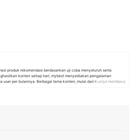
rmasi produk rekomendasi berdasarkan uji coba menyeluruh serta
nghasilkan konten setiap hari, mybest menyediakan pengalaman
uta user per bulannya. Berbagai tema konten, mulai dari kosmetik,
Lanjut membaca
 rumah tangga, hingga jasa bisa ditemukan di mybest.