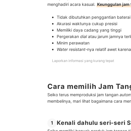
menghadiri acara kasual.
Keunggulan jam
Tidak dibutuhkan penggantian baterai
Akurasi waktunya cukup presisi
Memiliki daya cadang yang tinggi
Pergerakan
dial
atau jarum jamnya terl
Minim perawatan
Water resistant
-nya relatif awet karen
Laporkan informasi yang kurang tepat
Cara memilih Jam Tan
Seiko terus memproduksi jam tangan
autom
membelinya, mari lihat bagaimana cara memi
Kenali dahulu seri-seri
1
Seiko memiliki banyak produk jam tangan t