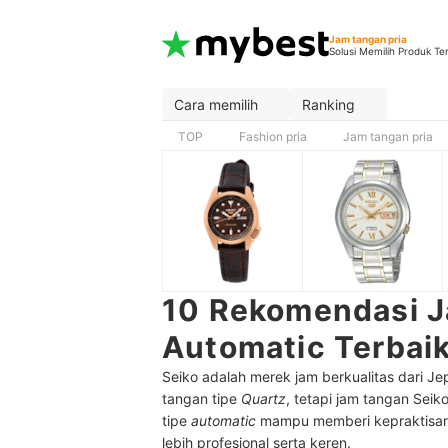
Jam tangan pria
Solusi Memilih Produk Te
Cara memilih
Ranking
TOP
Fashion pria
Jam tangan pria
10 Rekomendasi J
Automatic Terbai
Seiko adalah merek jam berkualitas dari J
tangan tipe
Quartz
, tetapi jam tangan Seik
tipe
automatic
mampu memberi kepraktisan 
lebih profesional serta keren.