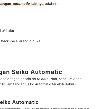
 tangan
automatic
lainnya
adalah:
ihat halus
a
back case
jarang dibuka
gan Seiko Automatic
atic
dengan desain
up to date
. Nah, sebelum Anda
lih jam tangan Seiko Automatic terlebih dahulu.
 Seiko Automatic
ipe
automatic
. Kami akan menjelaskan beberapa seri jam