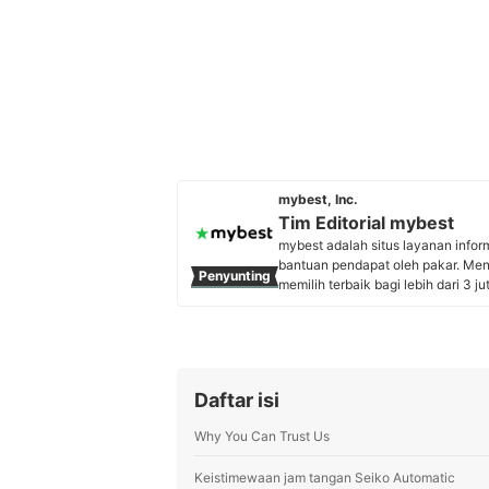
mybest, Inc.
Tim Editorial mybest
mybest adalah situs layanan info
bantuan pendapat oleh pakar. Me
Penyunting
memilih terbaik bagi lebih dari 3 j
kebutuhan sehari-hari, elektronik
Profil Tim Editorial mybest
Daftar isi
Why You Can Trust Us
Keistimewaan jam tangan Seiko Automatic