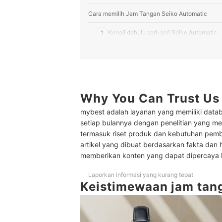
Cara memilih Jam Tangan Seiko Automatic
1
Kenali dahulu seri-seri Seiko Automatic
2
Pilih berdasarkan bahan strap
3
Perhatikan tingkat resistansi jam tangan 
4
Ketahui fitur-fitur penting lainnya
Why You Can Trust Us
mybest adalah layanan yang memiliki datab
Peringkat Jam Tangan Seiko Automatic Terbaik
setiap bulannya dengan penelitian yang men
Pertanyaan umum seputar jam tangan Seiko Au
termasuk riset produk dan kebutuhan pem
artikel yang dibuat berdasarkan fakta dan 
Jam tangan Seiko buatan mana?
memberikan konten yang dapat dipercaya
Apakah jam tangan Seiko Automatic tahan air?
Laporkan informasi yang kurang tepat
Keistimewaan jam tan
Apa ciri-ciri jam tangan Seiko asli?
Perawatan berkala sangat dibutuhkan agar jam 