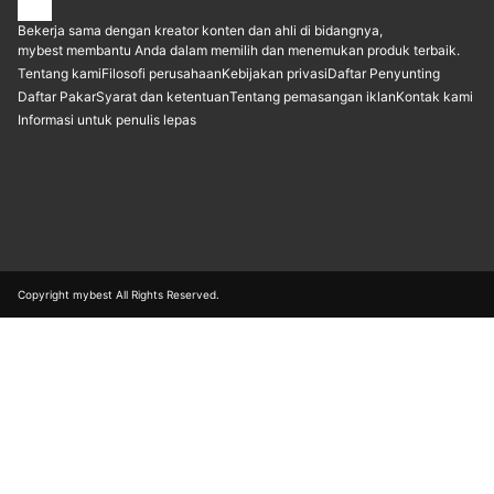
Bekerja sama dengan kreator konten dan ahli di bidangnya,
mybest membantu Anda dalam memilih dan menemukan produk terbaik.
Tentang kami
Filosofi perusahaan
Kebijakan privasi
Daftar Penyunting
Daftar Pakar
Syarat dan ketentuan
Tentang pemasangan iklan
Kontak kami
Informasi untuk penulis lepas
Copyright mybest All Rights Reserved.