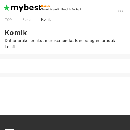
Komik
Solusi Memilih Produk Terbaik
Cari
Komik
TOP
Buku
Komik
Daftar artikel berikut merekomendasikan beragam produk
komik.