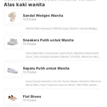
Alas kaki wanita
Sandal Wedges Wanita
10 Produk
WINOD Ritel Indonesia | WINOD Daisy Platform Sandal Wedges
Sneakers Putih untuk Wanita
10 Produk
Adco Pakis Mas | Aerostreet Leona Putih, Matahari Department
Store | Vera Nevada Sneakers Wanita | VN1250, Wolverine World
Wide | Keds Women Triple Up Leather | WH61626
Sepatu Putih untuk Wanita
10 Produk
Karya Nyata Alasindo | Vivi Nici Kenici Sepatu Pantofel, Wolverine
World Wide | Keds Triple Kick Canvas White | WF57306, adidas
Indonesia | adidas Skateboarding & Lifestyle VL Court 3.0 Shoes
Women White | ID8797
Flat Shoes
10 Produk