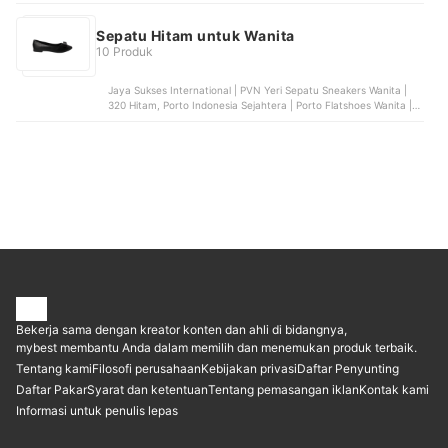
MA2 'Still Loading' | CV8122, Nike | Women's Air Jordan 4 Starfish
| CW7183-100
Sepatu Hitam untuk Wanita
10 Produk
Jaya Sukses International | PVN Yeri Sepatu Sneakers Wanita |
320 Hitam, Porto Indonesia Sejahtera | Porto Flatshoes Wanita |
LSA-1 Hitam, Janindo Multi Mandiri | Zeintin Sepatu Pantofel
Wanita | ZO 6512 Hitam
Bekerja sama dengan kreator konten dan ahli di bidangnya,
mybest membantu Anda dalam memilih dan menemukan produk terbaik.
Tentang kami
Filosofi perusahaan
Kebijakan privasi
Daftar Penyunting
Daftar Pakar
Syarat dan ketentuan
Tentang pemasangan iklan
Kontak kami
Informasi untuk penulis lepas