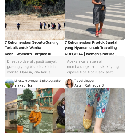
7 Rekomendasi Sepatu Gunung
7 Rekomendasi Produk Sandal
Terbaik untuk Wanita
yang Nyaman untuk Travelling
Keen | Women's Targhee III
QUECHUA | Women's Nature
Waterproof Mid
Hiking Sandals NH110
Di setiap daerah, pasti banyak
Apakah kalian pernah
gunung yang bisa didaki oleh
membayangkan alas kaki yang
wanita. Namun, kita harus
dipakai tiba-tiba rusak saat
mempunyai banyak sumber
travelling? Atau mungkin malah
Llifestyle blogger & photographer
Travel blogger
informasi tentang medan di
pernah mengalaminya? Alas kaki
Inayati Nur
Astari Ratnadya S
gunung tersebut sebelum
yang mendadak rusak pasti
pendakian. Apakah medannya
membuat mood saat travelling
banyak pohon tumbang, licin,
menjadi buruk. Apalagi kalau
atau berbatu? Lalu, selain
sedang trekking di medan yang
medan, lebih baik kita juga
cukup curam. Sebelum memulai
memerhatikan peralatan
perjalanan, memilih alas kaki
pendakian karena kondisi alam
yang nyaman adalah hal yang
tidak bisa ditebak. Salah satu
penting. Kalian juga bisa
peralatan yang paling penting
mencoba terlebih dahulu alas