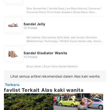
Sinar Runnerindo | Ventela Basic Low Black Natural, Converse |
Converse Chuck 70 Hi Unisex Sneakers Shoes Black, New
Balance Athletics | New Balance 530 White Silver Navy,
Wolverine World Wide | Keds Triple Kick Leather White , Sinar
Bintang Buana | Donatello Sneakers Wanita | RA305402
Sandal Jelly
10 Produk
Berrybenka | Berrybenka Sofia Molly Jelly Sandal, Shenzhen
Weilaishenniao Technology | MIISOO Kyana Sandal Jelly, Voova
Indonesia | Voova Sandal Jelly Flower Bear
Sandal Gladiator Wanita
10 Produk
Bryan Shoes | Bryan Zeina Sandal Gladiator
Lihat semua artikel rekomendasi dalam Alas kaki wanita
Terbaru
favlist Terkait Alas kaki wanita