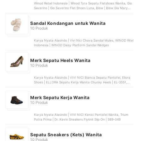
Winod Retail Indonesia | Winod Tyra Sepatu Flatshoes Wanita, Gio
Saverino | Gio Saverino Flat Shoes Luna, Blow | Blow Gia Mary
Jane Flats Knit | BLWF 0040, Laviola Shoes | Laviola Sepatu Flat
Wanita | 2914 LSH, Urban Niaga Citralestari | URBAN&CO Flat
Shoes Kenji
Sandal Kondangan untuk Wanita
10 Produk
Karya Nyata Alasindo | Vivi Nici Chava Sandal Mules, WINOD Ritel
Indonesia | WINOD Daisy Platform Sandal Wedges
Merk Sepatu Heels Wanita
10 Produk
Karya Nyata Alasindo | VIVI NICI Bianca Sepatu Pantofel, Ellora
Shoes | ELLORA Sepatu Kerja Wanita Chunky Heels | EL-3551,
Workswell | Workswell Sepatu Kerja Wanita Medium Heels 5cm |
RTL2, Shellys Marketing | XES KERINA Sepatu Heels Wanita | 61,
Gio Saverino | Gio Saverino Sepatu Wanita Korea Fuji
Merk Sepatu Kerja Wanita
10 Produk
Karya Nyata Alasindo | VIVI NICI Kenici Pantofel Wanita, Trium
Putra Prima | Dr. Kevin Sneakers Flyknit Slip On | 589-049
Sepatu Sneakers (Kets) Wanita
10 Produk