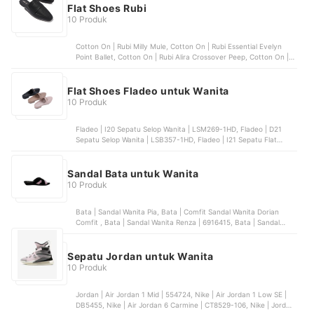
Shoes Kenji
Flat Shoes Rubi
10 Produk
Cotton On | Rubi Milly Mule, Cotton On | Rubi Essential Evelyn
Point Ballet, Cotton On | Rubi Alira Crossover Peep, Cotton On |
Rubi Classic Slim Loafer, Cotton On | Rubi Square Toe Ballet
Flat Shoes Fladeo untuk Wanita
10 Produk
Fladeo | I20 Sepatu Selop Wanita | LSM269-1HD, Fladeo | D21
Sepatu Selop Wanita | LSB357-1HD, Fladeo | I21 Sepatu Flat
Wanita | LSB387-1AE, Fladeo | I21 Sepatu Flat Wanita | LSB388-
1AE, Fladeo | I21 Sepatu Flat Wanita | LSB388-2AE
Sandal Bata untuk Wanita
10 Produk
Bata | Sandal Wanita Pia, Bata | Comfit Sandal Wanita Dorian
Comfit , Bata | Sandal Wanita Renza | 6916415, Bata | Sandal
Wanita Athena 4 | 5711194, Bata | Pata-Pata Sandal Wanita Vina
Sepatu Jordan untuk Wanita
10 Produk
Jordan | Air Jordan 1 Mid | 554724, Nike | Air Jordan 1 Low SE |
DB5455, Nike | Air Jordan 6 Carmine | CT8529-106, Nike | Jordan