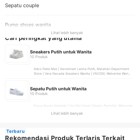
Sepatu couple
Pump shoes wanita
Lihat lebih banyak
Cari peringkat yang utama
Sneakers Putih untuk Wanita
10 Produk
Adco Pakis Mas | Aerostreet Leona Putih, Matahari Department
Store | Vera Nevada Sneakers Wanita | VN1250, Wolverine World
Wide | Keds Women Triple Up Leather | WH61626
Sepatu Putih untuk Wanita
10 Produk
Karya Nyata Alasindo | Vivi Nici Kenici Sepatu Pantofel, Wolverine
World Wide | Keds Triple Kick Canvas White | WF57306, adidas
Lihat lebih banyak
Indonesia | adidas Skateboarding & Lifestyle VL Court 3.0 Shoes
Women White | ID8797
Terbaru
Rekomendasi Produk Terlaris Terkait