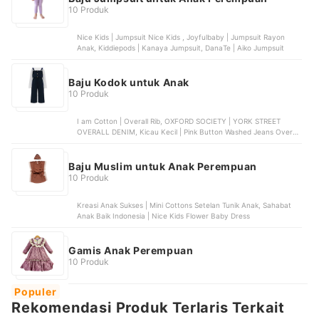
10 Produk
Nice Kids | Jumpsuit Nice Kids , Joyfulbaby | Jumpsuit Rayon
Anak, Kiddiepods | Kanaya Jumpsuit, DanaTe | Aiko Jumpsuit
Baju Kodok untuk Anak
10 Produk
I am Cotton | Overall Rib, OXFORD SOCIETY | YORK STREET
OVERALL DENIM, Kicau Kecil | Pink Button Washed Jeans Overall
| 0102-1576, Kids Icon | Overall Skirt Curly With Front Pocket |
LYOV0200210, Osella | Baju Perempuan Jumpsuit Polos Navy
Baju Muslim untuk Anak Perempuan
10 Produk
Kreasi Anak Sukses | Mini Cottons Setelan Tunik Anak, Sahabat
Anak Baik Indonesia | Nice Kids Flower Baby Dress
Gamis Anak Perempuan
10 Produk
Populer
Rekomendasi Produk Terlaris Terkait