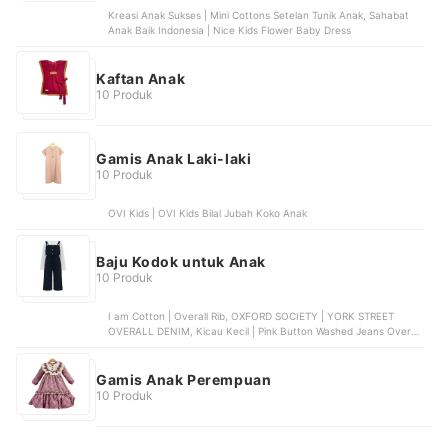
Kreasi Anak Sukses | Mini Cottons Setelan Tunik Anak, Sahabat
Anak Baik Indonesia | Nice Kids Flower Baby Dress
Kaftan Anak
10 Produk
Gamis Anak Laki-laki
10 Produk
OVI Kids | OVI Kids Bilal Jubah Koko Anak
Baju Kodok untuk Anak
10 Produk
I am Cotton | Overall Rib, OXFORD SOCIETY | YORK STREET
OVERALL DENIM, Kicau Kecil | Pink Button Washed Jeans Overall
| 0102-1576, Kids Icon | Overall Skirt Curly With Front Pocket |
LYOV0200210, Osella | Baju Perempuan Jumpsuit Polos Navy
Gamis Anak Perempuan
10 Produk