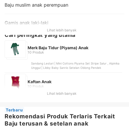
Baju muslim anak perempuan
Gamis anak laki-laki
Lihat lebih banyak
Cari peringkat yang utama
Merk Baju Tidur (Piyama) Anak
10 Produk
Sandang Lestari | Mini Cottons Piyama Set Stripe Salur , Alpinika
Unggul | Libby Baby Sanrio Setelan Oblong Pendek
Kaftan Anak
10 Produk
Lihat lebih banyak
Terbaru
Rekomendasi Produk Terlaris Terkait
Baju terusan & setelan anak