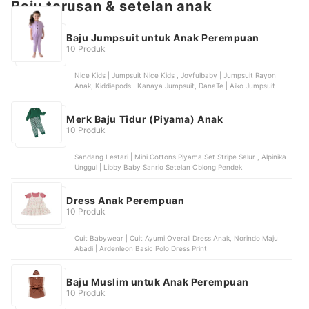
Baju terusan & setelan anak
Baju Jumpsuit untuk Anak Perempuan
10 Produk
Nice Kids | Jumpsuit Nice Kids , Joyfulbaby | Jumpsuit Rayon
Anak, Kiddiepods | Kanaya Jumpsuit, DanaTe | Aiko Jumpsuit
Merk Baju Tidur (Piyama) Anak
10 Produk
Sandang Lestari | Mini Cottons Piyama Set Stripe Salur , Alpinika
Unggul | Libby Baby Sanrio Setelan Oblong Pendek
Dress Anak Perempuan
10 Produk
Cuit Babywear | Cuit Ayumi Overall Dress Anak, Norindo Maju
Abadi | Ardenleon Basic Polo Dress Print
Baju Muslim untuk Anak Perempuan
10 Produk