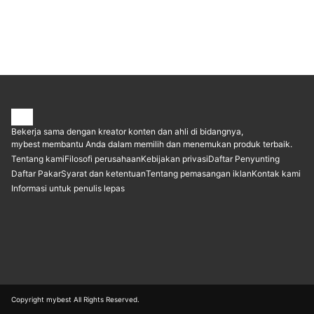
Bekerja sama dengan kreator konten dan ahli di bidangnya,
mybest membantu Anda dalam memilih dan menemukan produk terbaik.
Tentang kami
Filosofi perusahaan
Kebijakan privasi
Daftar Penyunting
Daftar Pakar
Syarat dan ketentuan
Tentang pemasangan iklan
Kontak kami
Informasi untuk penulis lepas
Copyright mybest All Rights Reserved.