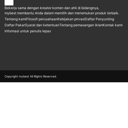
Bekerja sama dengan kreator konten dan ahli di bidangnya,
mybest membantu Anda dalam memilih dan menemukan produk terbaik.
Tentang kami
Filosofi perusahaan
Kebijakan privasi
Daftar Penyunting
Daftar Pakar
Syarat dan ketentuan
Tentang pemasangan iklan
Kontak kami
Informasi untuk penulis lepas
Copyright mybest All Rights Reserved.