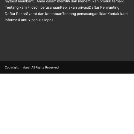
mybest membantu Anda dalam memilih dan menemukan produk terbaik.
Tentang kami
Filosofi perusahaan
Kebijakan privasi
Daftar Penyunting
Daftar Pakar
Syarat dan ketentuan
Tentang pemasangan iklan
Kontak kami
Informasi untuk penulis lepas
Copyright mybest All Rights Reserved.