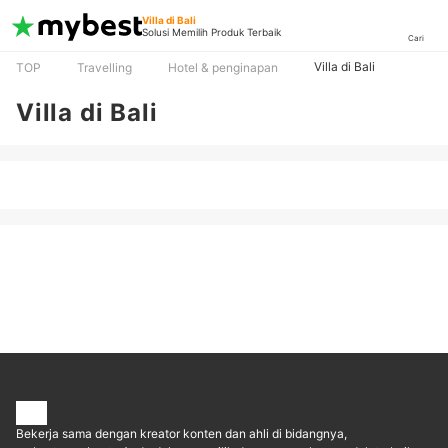
Villa di Bali
Solusi Memilih Produk Terbaik
Cari
Villa di Bali
TOP
Travelling
Hotel & penginapan
Villa di Bali
Bekerja sama dengan kreator konten dan ahli di bidangnya,