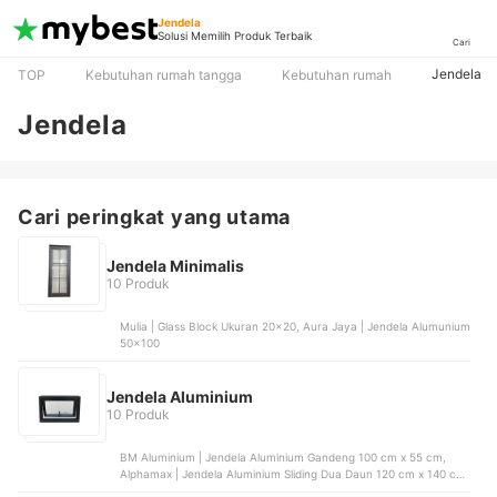
Jendela
Solusi Memilih Produk Terbaik
Cari
Jendela
TOP
Kebutuhan rumah tangga
Kebutuhan rumah
Jendela
Cari peringkat yang utama
Jendela Minimalis
10 Produk
Mulia | Glass Block Ukuran 20x20, Aura Jaya | Jendela Alumunium
50x100
Jendela Aluminium
10 Produk
BM Aluminium | Jendela Aluminium Gandeng 100 cm x 55 cm,
Alphamax | Jendela Aluminium Sliding Dua Daun 120 cm x 140 cm
| ALP 7-SL