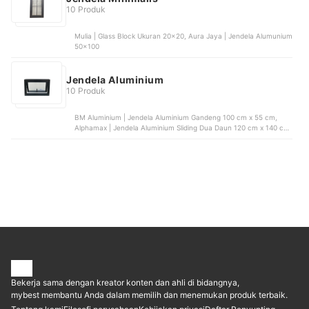
10 Produk
Mulia | Glass Block Ukuran 20x20, Aura Jaya | Jendela Alumunium
50x100
Jendela Aluminium
10 Produk
BM Aluminium | Jendela Aluminium Gandeng 100 cm x 55 cm,
Alphamax | Jendela Aluminium Sliding Dua Daun 120 cm x 140 cm
| ALP 7-SL
Bekerja sama dengan kreator konten dan ahli di bidangnya,
mybest membantu Anda dalam memilih dan menemukan produk terbaik.