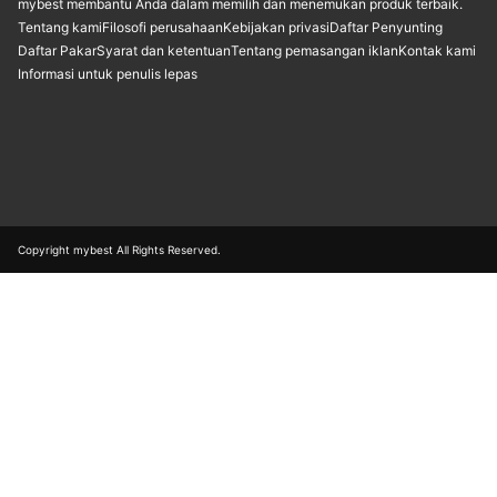
mybest membantu Anda dalam memilih dan menemukan produk terbaik.
Tentang kami
Filosofi perusahaan
Kebijakan privasi
Daftar Penyunting
Daftar Pakar
Syarat dan ketentuan
Tentang pemasangan iklan
Kontak kami
Informasi untuk penulis lepas
Copyright mybest All Rights Reserved.