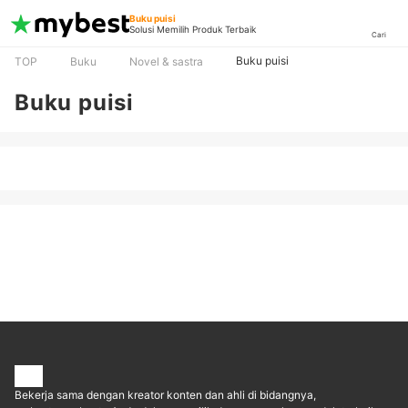
Buku puisi
Solusi Memilih Produk Terbaik
Cari
Buku puisi
TOP
Buku
Novel & sastra
Buku puisi
Bekerja sama dengan kreator konten dan ahli di bidangnya,