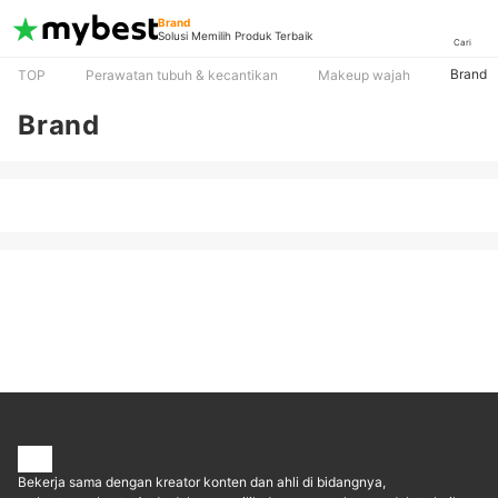
Brand
Solusi Memilih Produk Terbaik
Cari
Brand
TOP
Perawatan tubuh & kecantikan
Makeup wajah
Brand
Bekerja sama dengan kreator konten dan ahli di bidangnya,