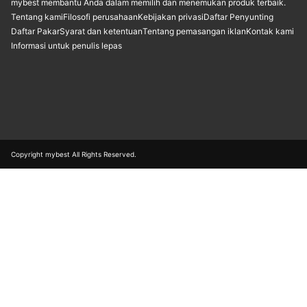
mybest membantu Anda dalam memilih dan menemukan produk terbaik.
Tentang kami
Filosofi perusahaan
Kebijakan privasi
Daftar Penyunting
Daftar Pakar
Syarat dan ketentuan
Tentang pemasangan iklan
Kontak kami
Informasi untuk penulis lepas
Copyright mybest All Rights Reserved.