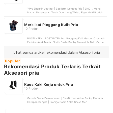
Yiwu Zhenxin Leather | Baellerry Dompet Pria | S1001 , Maha
Nagari Nusantara | Torch Oder Long Wallet, Eiger Multi Produk
Industri | Eiger D. KLT Western 2.0, JFR Studio | JFR Woka Wallet |
JP74, Troy | Troy Bora Handbag
Merk Ikat Pinggang Kulit Pria
10 Produk
BOSTANTEN | BOSTANTEN Ikat Pinggang Kulit Gesper Otomatis,
Fashion Anak Muda | Smith Berlin Bobby Reversible Belt, Cartiera
Indonesia | Cartiera Dualiso Belt, Brodo Ganesha Indonesia |
Brodo Rotary Synthetic Leather Belt
Lihat semua artikel rekomendasi dalam Aksesori pria
Populer
Rekomendasi Produk Terlaris Terkait
Aksesori pria
Kaos Kaki Kerja untuk Pria
10 Produk
Garuda Globe Development | BlueButton Ankle Socks, Pemuda
Harapan Bangsa | Prodigo Basic Ankle Socks Men