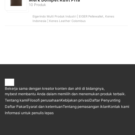
10 Produk
Eigerindo Multi Produk Industri | EIGER Pellewallet, Kenes
Indonesia | Kenes Leather Colombus
Bekerja sama dengan kreator konten dan ahli di bidangnya,
mybest membantu Anda dalam memilih dan menemukan produk terbaik.
Tentang kami
Filosofi perusahaan
Kebijakan privasi
Daftar Penyunting
Daftar Pakar
Syarat dan ketentuan
Tentang pemasangan iklan
Kontak kami
Informasi untuk penulis lepas