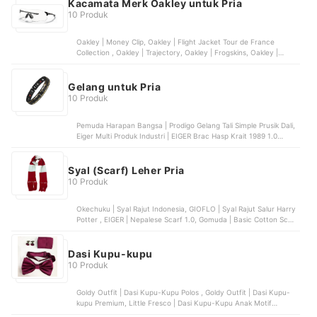
Kacamata Merk Oakley untuk Pria
10 Produk
Oakley | Money Clip, Oakley | Flight Jacket Tour de France
Collection , Oakley | Trajectory, Oakley | Frogskins, Oakley |
EVZero Path
Gelang untuk Pria
10 Produk
Pemuda Harapan Bangsa | Prodigo Gelang Tali Simple Prusik Dali,
Eiger Multi Produk Industri | EIGER Brac Hasp Krait 1989 1.0
Bracelet, Reka Innovation | Project Ninetyseven Khalid Bangle
Syal (Scarf) Leher Pria
10 Produk
Okechuku | Syal Rajut Indonesia, GIOFLO | Syal Rajut Salur Harry
Potter , EIGER | Nepalese Scarf 1.0, Gomuda | Basic Cotton Scarf
Knitwear, Arei Outdoor Gear | Selendang atau Syal Gandalf
Dasi Kupu-kupu
10 Produk
Goldy Outfit | Dasi Kupu-Kupu Polos , Goldy Outfit | Dasi Kupu-
kupu Premium, Little Fresco | Dasi Kupu-Kupu Anak Motif
Dinosaurus, houseofcuff | Pattern Untied Bow Tie