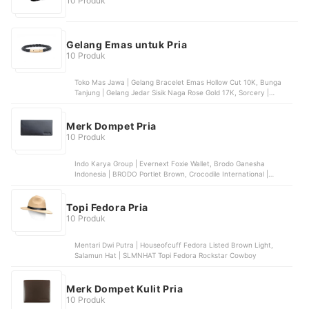
10 Produk
Gelang Emas untuk Pria
10 Produk
Toko Mas Jawa | Gelang Bracelet Emas Hollow Cut 10K, Bunga
Tanjung | Gelang Jedar Sisik Naga Rose Gold 17K, Sorcery |
Classic Single Wrap Lambskin Bracelet with 18k Gold Plated |
RPR1L, Kerbau Group Gold And Jewelry | Gelang Emas Tali Daun
Polos 8K, Semar Nusantara | Willow Leaf Bracelet White Gold 17K
Merk Dompet Pria
10 Produk
Indo Karya Group | Evernext Foxie Wallet, Brodo Ganesha
Indonesia | BRODO Portlet Brown, Crocodile International |
Crocodile Bi-fold Wallet | 890BY, Kenes Indonesia | Kenes
Leather Jupiter
Topi Fedora Pria
10 Produk
Mentari Dwi Putra | Houseofcuff Fedora Listed Brown Light,
Salamun Hat | SLMNHAT Topi Fedora Rockstar Cowboy
Merk Dompet Kulit Pria
10 Produk