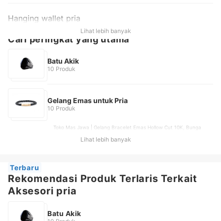
Hanging wallet pria
Lihat lebih banyak
Cari peringkat yang utama
Batu Akik
10 Produk
Gelang Emas untuk Pria
10 Produk
Toko Mas Jawa | Gelang Bracelet Emas Hollow Cut 10K, Bunga
Tanjung | Gelang Jedar Sisik Naga Rose Gold 17K, Sorcery |
Lihat lebih banyak
Classic Single Wrap Lambskin Bracelet with 18k Gold Plated |
RPR1L, Kerbau Group Gold And Jewelry | Gelang Emas Tali Daun
Polos 8K, Semar Nusantara | Willow Leaf Bracelet White Gold 17K
Terbaru
Rekomendasi Produk Terlaris Terkait
Aksesori pria
Batu Akik