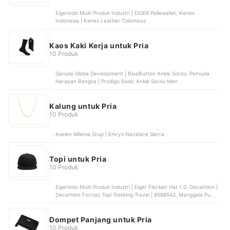
Eigerindo Multi Produk Industri | EIGER Pellewallet, Kenes
Indonesia | Kenes Leather Colombus
Kaos Kaki Kerja untuk Pria
10 Produk
Garuda Globe Development | BlueButton Ankle Socks, Pemuda
Harapan Bangsa | Prodigo Basic Ankle Socks Men
Kalung untuk Pria
10 Produk
Axelen Milenia Grup | Emrys Necklace Sierra
Topi untuk Pria
10 Produk
Eigerindo Multi Produk Industri | Eiger Flecken Hat 1.0, Decathlon |
Decathlon Forclaz Topi Trekking Travel | 8588543, Manggala Putra
Perkasa | Polo Cap Little Pony | 0309.12.10
Dompet Panjang untuk Pria
10 Produk