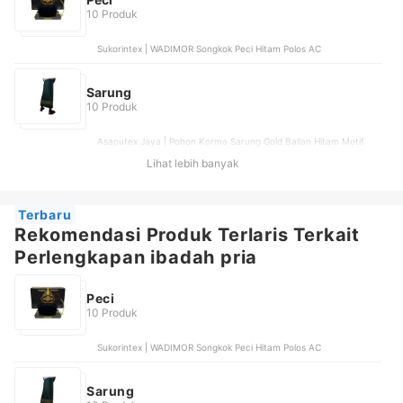
10 Produk
Sukorintex | WADIMOR Songkok Peci Hitam Polos AC
Sarung
10 Produk
Asaputex Jaya | Pohon Korma Sarung Gold Balian Hitam Motif
Pintu Aceh, Katsae | Katsae Sarung Bordir Motif Mozaik, Pajitex |
Lihat lebih banyak
Sarung Mangga Polos Hitam | GPWS01, Dutatex | Sarung Sapphire
Exclusive HT Hitam Tumpal, Little Zizu | Little Zizu Sarung Celana
Anak Al Fatih Motif Kotak-Kotak
Terbaru
Rekomendasi Produk Terlaris Terkait
Perlengkapan ibadah pria
Peci
10 Produk
Sukorintex | WADIMOR Songkok Peci Hitam Polos AC
Sarung