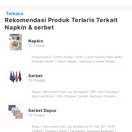
Terbaru
Rekomendasi Produk Terlaris Terkait
Napkin & serbet
Napkin
10 Produk
mnw.curated | Cotton Napkin, Kinen | Linen Napkins Plain Series,
Pompom Studio | Cherry Napkin, IndoLinen | Serbet Makan,
Kamarustic | Napkin motif japanese pattern
Serbet
10 Produk
Bagus | Micromate Kain Lap Serbaguna | 307, Satu Keluarga |
Kain Lap Piring | C225, Chalmer | Serbet Gantung, Pompom
Studio | Lio Napkin, Soulmate Bedsheet | Serbet Makan
Serbet Dapur
10 Produk
Bagus | Micromate Kain Lap Serbaguna 5's Tipe 307 | MTA-
2196431, Pompom Studio | Lio Napkin, Soulmate Bedsheet |