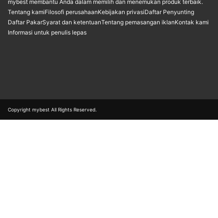
mybest membantu Anda dalam memilih dan menemukan produk terbaik.
Tentang kami
Filosofi perusahaan
Kebijakan privasi
Daftar Penyunting
Daftar Pakar
Syarat dan ketentuan
Tentang pemasangan iklan
Kontak kami
Informasi untuk penulis lepas
Copyright mybest All Rights Reserved.