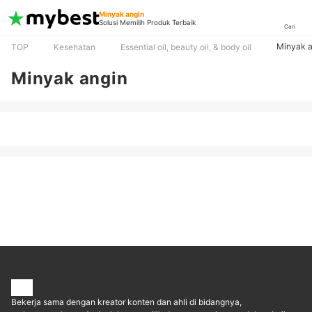
Minyak angin
Solusi Memilih Produk Terbaik
Cari
Minyak a
TOP
Kesehatan
Essential oil, beauty oil, & body oil
Minyak angin
Bekerja sama dengan kreator konten dan ahli di bidangnya,