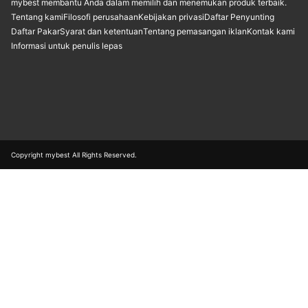
mybest membantu Anda dalam memilih dan menemukan produk terbaik.
Tentang kami
Filosofi perusahaan
Kebijakan privasi
Daftar Penyunting
Daftar Pakar
Syarat dan ketentuan
Tentang pemasangan iklan
Kontak kami
Informasi untuk penulis lepas
Copyright mybest All Rights Reserved.