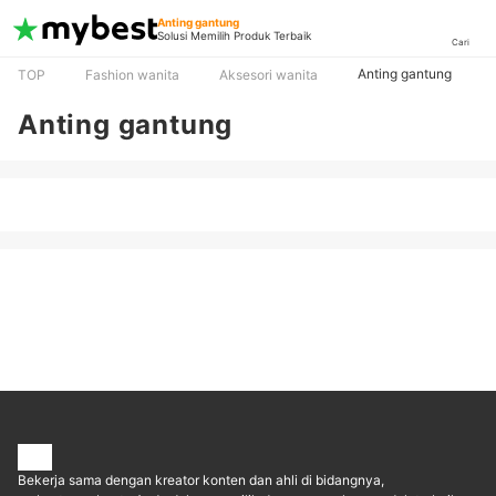
Anting gantung
Solusi Memilih Produk Terbaik
Cari
Anting gantung
TOP
Fashion wanita
Aksesori wanita
Anting gantung
Bekerja sama dengan kreator konten dan ahli di bidangnya,