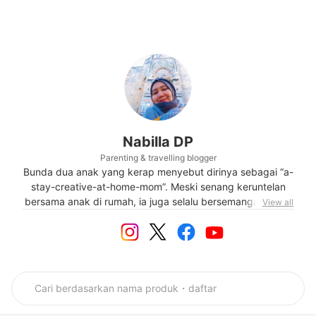
Nabilla DP
Parenting & travelling blogger
Bunda dua anak yang kerap menyebut dirinya sebagai “a-
stay-creative-at-home-mom”. Meski senang keruntelan
bersama anak di rumah, ia juga selalu bersemangat untuk
View all
bepergian. Nabila sering bercerita tentang suka-duka jadi
orang tua dan kisah mengesankan saat jalan-jalan. Bila
ingin mengetahui Nabila lebih jauh, silakan mampir
langsung ke blognya.