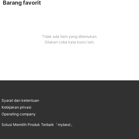
Barang favorit
tetapi tetap saja terasa kurang pas saat harus
membuatnya sendiri. Namun, sejak saya
mengenal bumbu instan dalam kemasan praktis,
menyajikan makanan untuk orang tersayang tidak
lagi menjadi masalah. Kali ini saya akan
merekomendasikan bumbu-bumbu instan yang
menjadi andalan saya. Yuk, disimak!
Tidak ada item yang ditemukan.
Silakan coba kata kunci lain.
Syarat dan ketentuan
Kebijakan privasi
Operating company
Solusi Memilih Produk Terbaik「mybest」