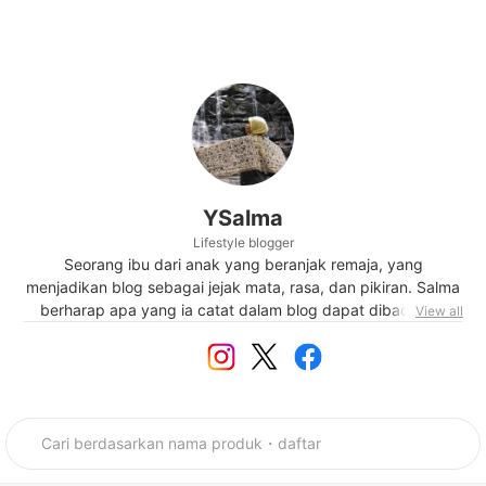
YSalma
Lifestyle blogger
Seorang ibu dari anak yang beranjak remaja, yang
menjadikan blog sebagai jejak mata, rasa, dan pikiran. Salma
berharap apa yang ia catat dalam blog dapat dibaca lagi
View all
dikemudian hari atau malah bisa menjadi inspirasi baik bagi
peselancar dunia maya yang sempat mampir.