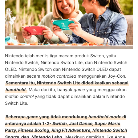
Sumber:
nintendo.com
Nintendo telah merilis tiga macam produk Switch, yaitu
Nintendo Switch, Nintendo Switch Lite, dan Nintendo Switch
OLED. Nintendo Switch dan Nintendo Switch OLED dapat
dimainkan secara
motion controlled
menggunakan Joy-Con.
Sementara itu, Nintendo Switch Lite didedikasikan sebagai
handheld.
Maka dari itu, banyak
game
yang menggunakan
motion control
yang tidak dapat dimainkan dalam Nintendo
Switch Lite.
Beberapa
game
yang tidak mendukung
handheld mode
di
antaranya adalah
1-2- Switch, Just Dance, Super Mario
Party, Fitness Boxing, Ring Fit Adventure, Nintendo Switch
Sports,
dan
Nintendo Labo.
Meskipun demikian, jika Anda