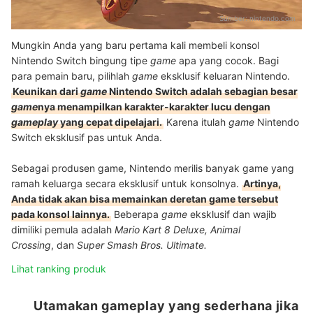
Sumber:
nintendo.com
Mungkin Anda yang baru pertama kali membeli konsol
Nintendo Switch bingung tipe
game
apa yang cocok. Bagi
para pemain baru, pilihlah
game
eksklusif keluaran Nintendo.
Keunikan dari
game
Nintendo Switch adalah sebagian besar
game
nya menampilkan karakter-karakter lucu dengan
gameplay
yang cepat dipelajari.
Karena itulah
game
Nintendo
Switch eksklusif pas untuk Anda.
Sebagai produsen game, Nintendo merilis banyak game yang
ramah keluarga secara eksklusif untuk konsolnya.
Artinya,
Anda tidak akan bisa memainkan deretan game tersebut
pada konsol lainnya.
Beberapa
game
eksklusif dan wajib
dimiliki pemula adalah
Mario Kart 8 Deluxe,
Animal
Crossing
,
dan
Super Smash Bros. Ultimate.
Lihat ranking produk
Utamakan gameplay yang sederhana jika