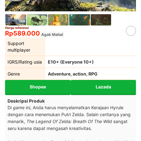
Sumber:
nintendo.com
Harga referensi
Rp589.000
Agak Mahal
Support
multiplayer
IGRS/Rating usia
E10+ (Everyone 10+)
Genre
Adventure, action, RPG
Shopee
Lazada
Deskripsi Produk
Di
game
ini, Anda harus menyelamatkan Kerajaan Hyrule
dengan cara menemukan Putri Zelda. Selain ceritanya yang
menarik,
The Legend Of Zelda: Breath Of The Wild
sangat
seru karena dapat mengasah kreativitas.