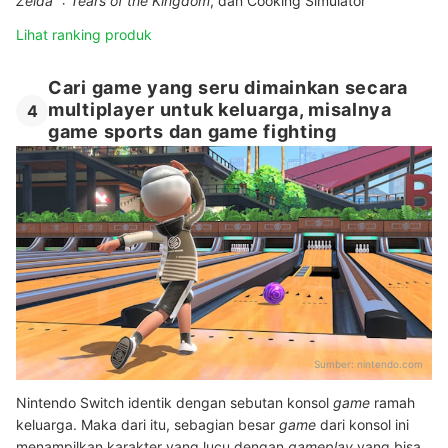
Zelda™: Tears of the Kingdom
, dan Cooking Simulator
Lihat ranking produk
Cari game yang seru dimainkan secara
multiplayer untuk keluarga, misalnya
4
game sports dan game fighting
Sumber:
nintendo.com
Nintendo Switch identik dengan sebutan konsol
game
ramah
keluarga. Maka dari itu, sebagian besar
game
dari konsol ini
menampilkan karakter yang lucu dengan
gameplay
yang bisa