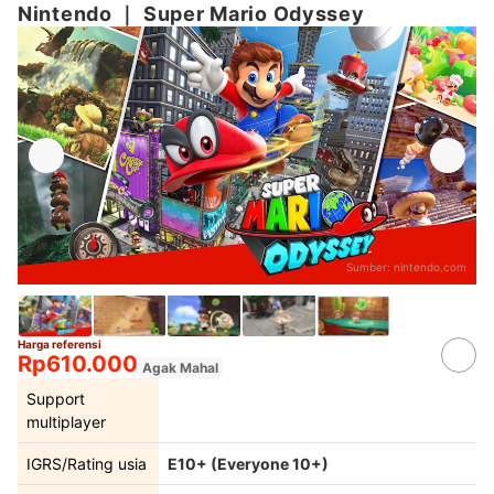
Nintendo
｜
Super Mario Odyssey
Sumber:
nintendo.com
Harga referensi
Rp610.000
Agak Mahal
Support
multiplayer
IGRS/Rating usia
E10+ (Everyone 10+)