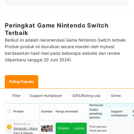
Peringkat Game Nintendo Switch
Terbaik
Berikut ini adalah rekomendasi Game Nintendo Switch terbaik.
Produk-produk ini diurutkan secara mandiri oleh mybest
berdasarkan hasil riset pada beberapa website dan review
(diperbarui tanggal 20 Juni 2024).
Paling Populer
Filter
Support multiplayer
IGRS/Rating usia
Genre
Perincian
Sudut
Produk
Gambar
Harga terendah
Support
pandang
multiplayer
o
pemain
Nintendo of
First person,
1
Shopee
Lazada
America
Nintendo
｜
Mario
third person
Kart 8 Deluxe