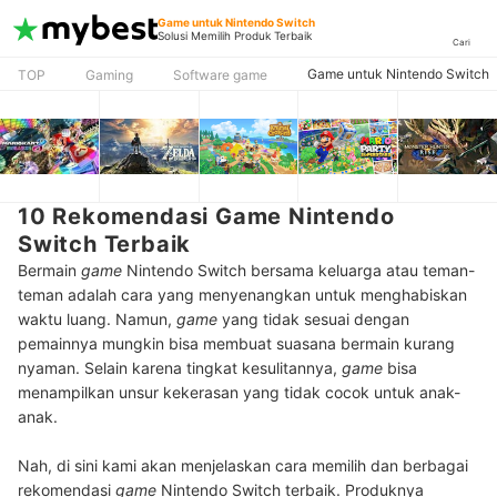
Game untuk Nintendo Switch
Solusi Memilih Produk Terbaik
Cari
Game untuk Nintendo Switch
TOP
Gaming
Software game
10 Rekomendasi Game Nintendo
Switch Terbaik
Bermain
game
Nintendo Switch bersama keluarga atau teman-
teman adalah cara yang menyenangkan untuk menghabiskan
waktu luang. Namun,
game
yang tidak sesuai dengan
pemainnya mungkin bisa membuat suasana bermain kurang
nyaman. Selain karena tingkat kesulitannya,
game
bisa
menampilkan unsur kekerasan yang tidak cocok untuk anak-
anak.
Nah, di sini kami akan menjelaskan cara memilih dan berbagai
rekomendasi
game
Nintendo Switch terbaik. Produknya