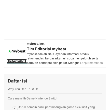
mybest, Inc.
Tim Editorial mybest
mybest adalah situs layanan informasi produk
rekomendasi berdasarkan uji coba menyeluruh serta
Penyunting
bantuan pendapat oleh pakar. Menghasilkan konten
Lanjut membaca
setiap hari, mybest menyediakan pengalaman memilih
terbaik bagi lebih dari 3 juta user per bulannya.
Berbagai tema konten, mulai dari kosmetik, kebutuhan
Daftar isi
sehari-hari, elektronik rumah tangga, hingga jasa bisa
ditemukan di mybest.
Why You Can Trust Us
Profil Tim Editorial mybest
Cara memilih Game Nintendo Switch
Untuk pemain baru, pertimbangkan game eksklusif yang
1