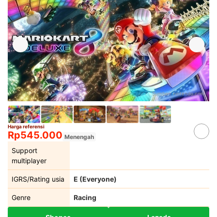
Sumber:
nintendo.com
Harga referensi
Rp545.000
Menengah
Support
multiplayer
IGRS/Rating usia
E (Everyone)
Genre
Racing