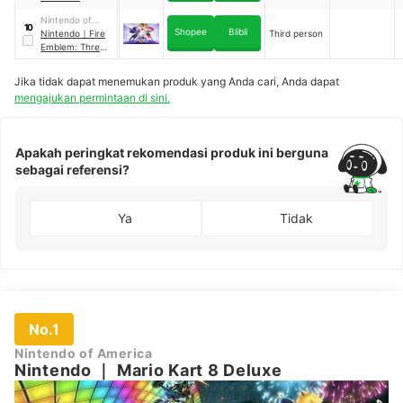
Legends: Arceus
Nintendo of
10
Shopee
Blibli
America
Nintendo
｜
Fire
Third person
Emblem: Three
Houses
Jika tidak dapat menemukan produk yang Anda cari, Anda dapat
mengajukan permintaan di sini.
Apakah peringkat rekomendasi produk ini berguna
sebagai referensi?
Ya
Tidak
No.1
Nintendo of America
Nintendo
｜
Mario Kart 8 Deluxe