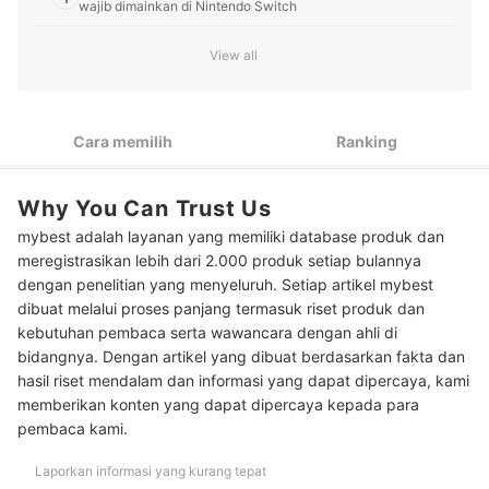
wajib dimainkan di Nintendo Switch
Utamakan gameplay yang sederhana jika Anda mencarikan
View all
2
game untuk anak-anak, contohnya game platformer dan
game racing
Untuk perempuan, pilih game yang cocok dimainkan secara
3
Cara memilih
Ranking
kasual, seperti game simulasi dan game RPG
Cari game yang seru dimainkan secara multiplayer untuk
4
keluarga, misalnya game sports dan game fighting
Why You Can Trust Us
mybest adalah layanan yang memiliki database produk dan
Bagi pengguna Nintendo Switch Lite, ketahui daftar game
5
yang tidak kompatibel
meregistrasikan lebih dari 2.000 produk setiap bulannya
dengan penelitian yang menyeluruh. Setiap artikel mybest
Peringkat Game Nintendo Switch Terbaik
dibuat melalui proses panjang termasuk riset produk dan
kebutuhan pembaca serta wawancara dengan ahli di
bidangnya. Dengan artikel yang dibuat berdasarkan fakta dan
hasil riset mendalam dan informasi yang dapat dipercaya, kami
memberikan konten yang dapat dipercaya kepada para
pembaca kami.
Laporkan informasi yang kurang tepat