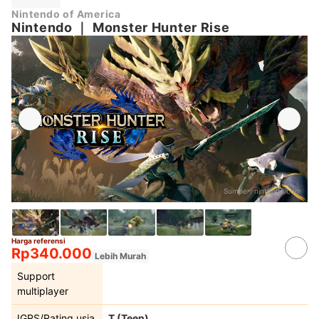
Nintendo of America
Nintendo
｜
Monster Hunter Rise
Sumber:
nintendo.com
Harga referensi
Rp340.000
Lebih Murah
Support
multiplayer
IGRS/Rating usia
T (Teen)