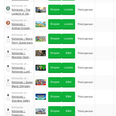
Nintendo of
2
Shopee
Lazada
America
Nintendo
｜
The
Third person
Legend of Zelda:
Breath of the
Nintendo of
Wild
3
Shopee
Lazada
America
Nintendo
｜
Third person
Animal Crossing:
New Horizons
Nintendo of
4
Shopee
Lazada
America
Nintendo
｜
Mario
Third person
Party Superstars
Nintendo of
5
Shopee
Blibli
America
Nintendo
｜
Third person
Monster Hunter
Rise
Nintendo of
6
Shopee
Lazada
America
Nintendo
｜
Third person
Nintendo Luigi’s
Mansion 3
Nintendo of
7
Shopee
Blibli
America
Nintendo
｜
Super
Third person
Mario Odyssey
Nintendo of
8
Shopee
Blibli
America
Nintendo
｜
Third person
Stardew Valley
Nintendo
9
Shopee
Blibli
Nintendo
｜
Third person
Pokémon