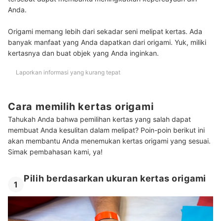
Anda.
Origami memang lebih dari sekadar seni melipat kertas. Ada
banyak manfaat yang Anda dapatkan dari origami. Yuk, miliki
kertasnya dan buat objek yang Anda inginkan.
Laporkan informasi yang kurang tepat
Cara memilih kertas origami
Tahukah Anda bahwa pemilihan kertas yang salah dapat
membuat Anda kesulitan dalam melipat? Poin-poin berikut ini
akan membantu Anda menemukan kertas origami yang sesuai.
Simak pembahasan kami, ya!
Pilih berdasarkan ukuran kertas origami
1