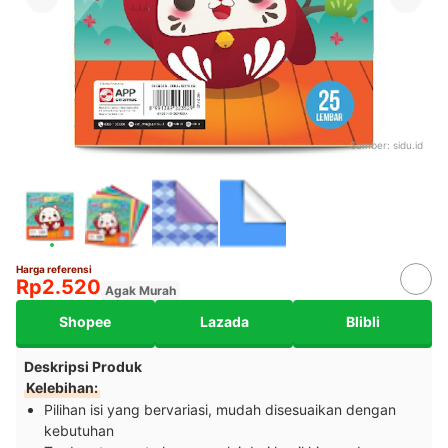
Sumber:
sidu.id
Harga referensi
Rp2.520
Agak Murah
Shopee
Lazada
Blibli
Deskripsi Produk
Kelebihan:
Pilihan isi yang bervariasi, mudah disesuaikan dengan
kebutuhan