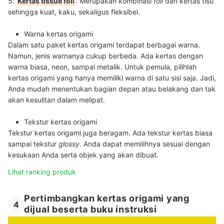
5.
Kertas tissue foil
: Merupakan kombinasi
foil
dan kertas tisu
sehingga kuat, kaku, sekaligus fleksibel.
Warna kertas origami
Dalam satu paket kertas origami terdapat berbagai warna.
Namun, jenis warnanya cukup berbeda. Ada kertas dengan
warna biasa, neon, sampai metalik. Untuk pemula, pilihlah
kertas origami yang hanya memiliki warna di satu sisi saja. Jadi,
Anda mudah menentukan bagian depan atau belakang dan tak
akan kesulitan dalam melipat.
Tekstur kertas origami
Tekstur kertas origami juga beragam. Ada tekstur kertas biasa
sampai tekstur
glossy
. Anda dapat memilihnya sesuai dengan
kesukaan Anda serta objek yang akan dibuat.
Lihat ranking produk
Pertimbangkan kertas origami yang
4
dijual beserta buku instruksi