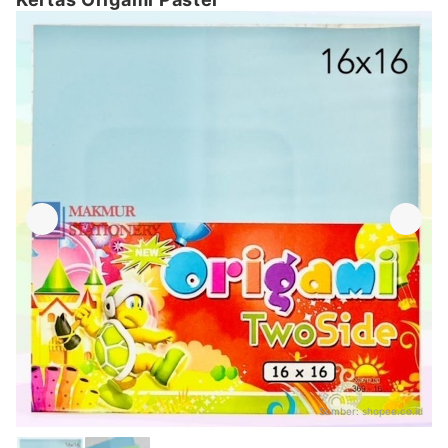
Sumber:
shopee.co.id