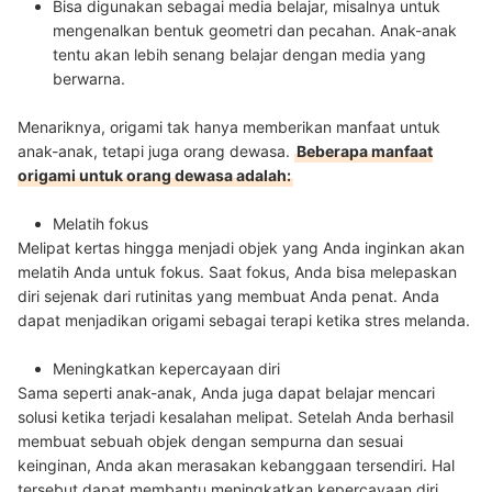
Bisa digunakan sebagai media belajar, misalnya untuk
mengenalkan bentuk geometri dan pecahan. Anak-anak
tentu akan lebih senang belajar dengan media yang
berwarna.
Menariknya, origami tak hanya memberikan manfaat untuk
anak-anak, tetapi juga orang dewasa.
Beberapa manfaat
origami untuk orang dewasa adalah:
Melatih fokus
Melipat kertas hingga menjadi objek yang Anda inginkan akan
melatih Anda untuk fokus. Saat fokus, Anda bisa melepaskan
diri sejenak dari rutinitas yang membuat Anda penat. Anda
dapat menjadikan origami sebagai terapi ketika stres melanda.
Meningkatkan kepercayaan diri
Sama seperti anak-anak, Anda juga dapat belajar mencari
solusi ketika terjadi kesalahan melipat. Setelah Anda berhasil
membuat sebuah objek dengan sempurna dan sesuai
keinginan, Anda akan merasakan kebanggaan tersendiri. Hal
tersebut dapat membantu meningkatkan kepercayaan diri