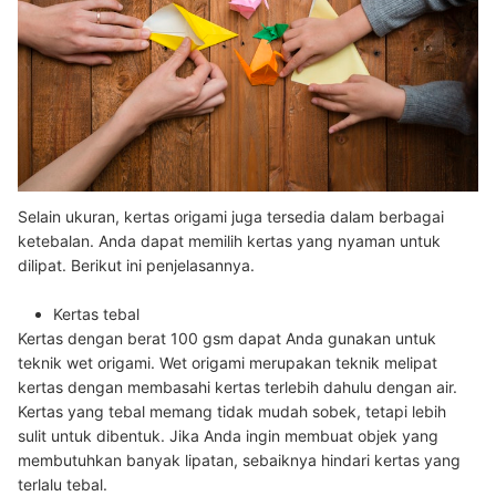
Selain ukuran, kertas origami juga tersedia dalam berbagai
ketebalan. Anda dapat memilih kertas yang nyaman untuk
dilipat. Berikut ini penjelasannya.
Kertas tebal
Kertas dengan berat 100 gsm dapat Anda gunakan untuk
teknik wet origami. Wet origami merupakan teknik melipat
kertas dengan membasahi kertas terlebih dahulu dengan air.
Kertas yang tebal memang tidak mudah sobek, tetapi lebih
sulit untuk dibentuk. Jika Anda ingin membuat objek yang
membutuhkan banyak lipatan, sebaiknya hindari kertas yang
terlalu tebal.