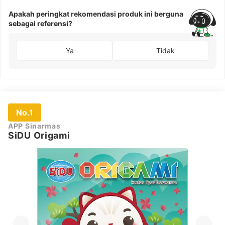
Apakah peringkat rekomendasi produk ini berguna
sebagai referensi?
Ya
Tidak
No.1
APP Sinarmas
SiDU Origami