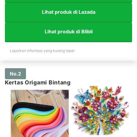
Lihat produk di Lazada
Lihat produk di Blibli
Laporkan informasi yang kurang tepat
No.2
Kertas Origami Bintang