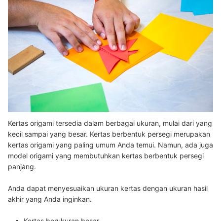
Kertas origami tersedia dalam berbagai ukuran, mulai dari yang
kecil sampai yang besar. Kertas berbentuk persegi merupakan
kertas origami yang paling umum Anda temui. Namun, ada juga
model origami yang membutuhkan kertas berbentuk persegi
panjang.
Anda dapat menyesuaikan ukuran kertas dengan ukuran hasil
akhir yang Anda inginkan.
Kertas berukuran besar