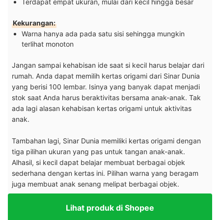
Terdapat empat ukuran, mulai dari kecil hingga besar
Kekurangan:
Warna hanya ada pada satu sisi sehingga mungkin
terlihat monoton
Jangan sampai kehabisan ide saat si kecil harus belajar dari
rumah. Anda dapat memilih kertas origami dari Sinar Dunia
yang berisi 100 lembar. Isinya yang banyak dapat menjadi
stok saat Anda harus beraktivitas bersama anak-anak. Tak
ada lagi alasan kehabisan kertas origami untuk aktivitas
anak.
Tambahan lagi, Sinar Dunia memiliki kertas origami dengan
tiga pilihan ukuran yang pas untuk tangan anak-anak.
Alhasil, si kecil dapat belajar membuat berbagai objek
sederhana dengan kertas ini. Pilihan warna yang beragam
juga membuat anak senang melipat berbagai objek.
Lihat produk di Shopee