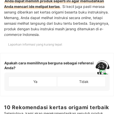
Anda dapat memilih produk seperti ini agar memudahkan
Anda mencari ide melipat kertas
. Si kecil juga pasti merasa
senang diberikan set kertas origami beserta buku instruksinya.
Memang, Anda dapat melihat instruksi secara
online
, tetapi
sensasi melihat langsung dari buku tentu berbeda. Sayangnya,
produk dengan buku instruksi masih jarang ditemukan di
e-
commerce
Indonesia.
Laporkan informasi yang kurang tepat
Apakah cara memilihnya berguna sebagai referensi
Anda?
Ya
Tidak
10 Rekomendasi kertas origami terbaik
Selanjutnya, kami akan merekomendasikan sepuluh produk