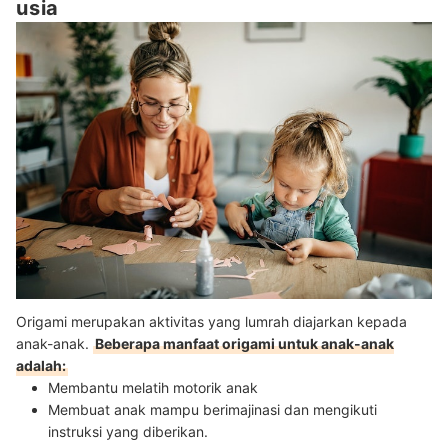
usia
Origami merupakan aktivitas yang lumrah diajarkan kepada
anak-anak.
Beberapa manfaat origami untuk anak-anak
adalah:
Membantu melatih motorik anak
Membuat anak mampu berimajinasi dan mengikuti
instruksi yang diberikan.