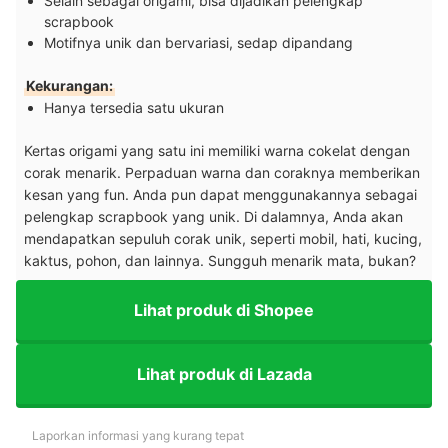
Selain sebagai origami, bisa dijadikan pelengkap
scrapbook
Motifnya unik dan bervariasi, sedap dipandang
Kekurangan:
Hanya tersedia satu ukuran
Kertas origami yang satu ini memiliki warna cokelat dengan
corak menarik. Perpaduan warna dan coraknya memberikan
kesan yang fun. Anda pun dapat menggunakannya sebagai
pelengkap scrapbook yang unik. Di dalamnya, Anda akan
mendapatkan sepuluh corak unik, seperti mobil, hati, kucing,
kaktus, pohon, dan lainnya. Sungguh menarik mata, bukan?
Lihat produk di Shopee
Lihat produk di Lazada
Laporkan informasi yang kurang tepat