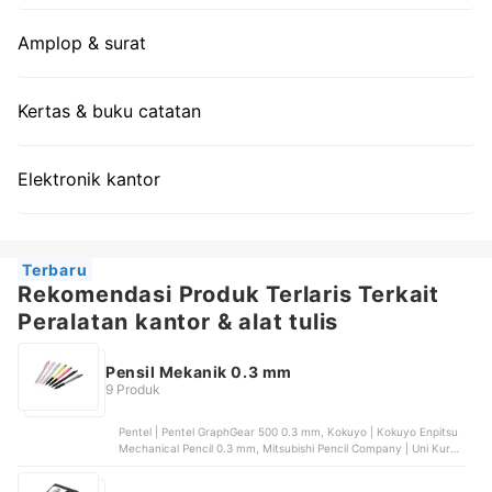
Amplop & surat
Kertas & buku catatan
Elektronik kantor
Terbaru
Rekomendasi Produk Terlaris Terkait
Peralatan kantor & alat tulis
Pensil Mekanik 0.3 mm
9 Produk
Pentel | Pentel GraphGear 500 0.3 mm, Kokuyo | Kokuyo Enpitsu
Mechanical Pencil 0.3 mm, Mitsubishi Pencil Company | Uni Kuru
Toga Advance Mechanical Pencil 0.3 mm | M3-559, Pilot Pen
Indonesia | Pilot Progrex 0.3 mm Mechanical Pencil | H123-SL-