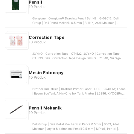
Pensil
10 Produk
Giorgione | Giorgione® Drawing Pencil Set HB | G-08012, Deli
Group | Deli Pensil Mekanik 0.5 mm | SH11X, Atali Makmur |
Joyko® Pencil HB | P-89, Samoyed | Samoyed Drawing Pencils H |
PCG-DW, A. W. Faber Castell Indonesia | Faber Castell Tri Graphite
2B
Correction Tape
10 Produk
JOYKO | Correction Tape | CT-522, JOYKO | Correction Tape |
CT-533, Deli | Correction Tape Design Sakura | 71540, Nu Sign |
Correction Tape | NS156, GREEBEL | Correction Tape | GCT-1924
Mesin Fotocopy
10 Produk
Brother Industries | Brother Printer Laser | DCP-L2540DW, Epson
| Epson EcoTank All-in-One Ink Tank Printer | L5296, KYOCERA
Document Solutions Europe Management | Kyocera Ecosys |
MA4000X, KYOCERA Document Solutions Europe Management |
Kyocera Ecosys | M2040dn, Epson | EcoTank A3 Wi-Fi Duplex All-
Pensil Mekanik
in-One Ink Tank Printer | L15150
10 Produk
Deli Group | Deli Metal Mechanical Pencil 0.5mm | S003, Atali
Makmur | Joyko Mechanical Pencil 0.5 mm | MP-01, Pentel |
Pentel Graph Gear 500 Drafting Mechanical Pencil | PG515,