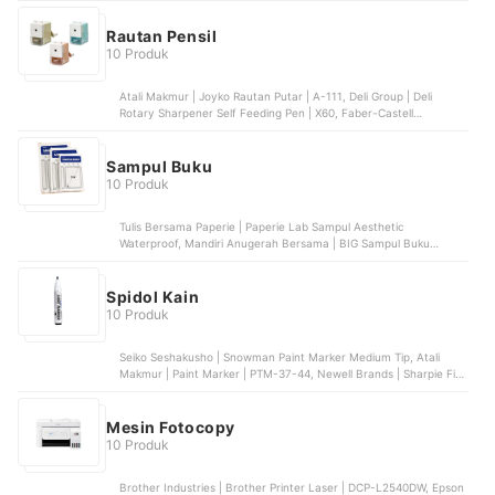
| Telephone Kabel | KX-TS500, ATLINKS | Alcatel Ultra Slim Phone
Single Line Analog | T06
Rautan Pensil
10 Produk
Atali Makmur | Joyko Rautan Putar | A-111, Deli Group | Deli
Rotary Sharpener Self Feeding Pen | X60, Faber-Castell
Internasional Indonesia | Faber-Castell Z-Sharpener
Sampul Buku
10 Produk
Tulis Bersama Paperie | Paperie Lab Sampul Aesthetic
Waterproof, Mandiri Anugerah Bersama | BIG Sampul Buku
Plastik, Bukuqu Karya Indonesia | Bukuqu Sampul Buku Blue
Series
Spidol Kain
10 Produk
Seiko Seshakusho | Snowman Paint Marker Medium Tip, Atali
Makmur | Paint Marker | PTM-37-44, Newell Brands | Sharpie Fine
Point Permanent Marker - Black, Deli Group | Deli Spidol Warna |
EC10003, Adger Kogyo | Adger Spidol Penanda Kain/Water
Erasable Pen/Fabric Marker
Mesin Fotocopy
10 Produk
Brother Industries | Brother Printer Laser | DCP-L2540DW, Epson