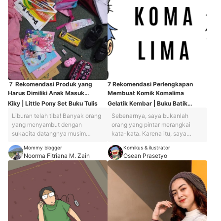
７ Rekomendasi Produk yang
7 Rekomendasi Perlengkapan
Harus Dimiliki Anak Masuk
Membuat Komik Komalima
Sekolah Dasar
Kiky | Little Pony Set Buku Tulis
Gelatik Kembar | Buku Batik
Oktavo Kecil
Liburan telah tiba! Banyak orang
Sebenarnya, saya bukanlah
yang menyambut dengan
orang yang pintar merangkai
sukacita datangnya musim
kata-kata. Karena itu, saya
liburan sekolah. Musim liburan
membuat komik untuk berbagi
Mommy blogger
Komikus & ilustrator
adalah saat yang tepat untuk
informasi dan menceritakan hal-
Noorma Fitriana M. Zain
Osean Prasetyo
melakukan quality time bersama
hal menarik yang bisa dinikmati
keluarga. Liburan sekolah juga
oleh pembaca. Saya sendiri
menandakan bahwa tahun
pernah membuat dua jenis
ajaran baru akan segera dimulai.
komik, yaitu tradisional dan
Saatnya orang tua menyiapkan
digital. Tradisional merujuk pada
keperluan sekolah anak untuk
komik yang saya buat dengan
digunakan di kelas atau bahkan
alas kertas, sedangkan komik