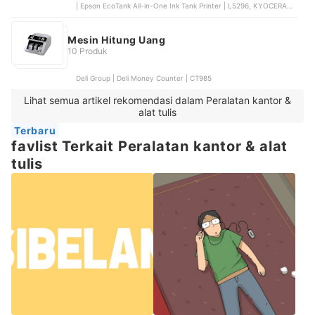
| Epson EcoTank All-in-One Ink Tank Printer | L5296, KYOCERA
Document Solutions Europe Management | Kyocera Ecosys |
MA4000X, KYOCERA Document Solutions Europe Management |
Kyocera Ecosys | M2040dn, Epson | EcoTank A3 Wi-Fi Duplex All-
Mesin Hitung Uang
in-One Ink Tank Printer | L15150
10 Produk
Deli Group | Deli Money Counter | CT985
Lihat semua artikel rekomendasi dalam Peralatan kantor &
alat tulis
Terbaru
favlist Terkait Peralatan kantor & alat
tulis