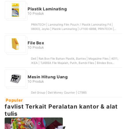
Mitsubishi Pencil | UNI Kuru Toga Mechanical Pencil Advance |
M5-559 1P , Pilot Corporation | Pilot Progrex 0.5 mm | H-127-SL
Plastik Laminating
10 Produk
PRINTECH | Laminating Film Pouch / Plastik Laminating F4 |
06003, Joyko | Plastik Laminating | LF100-6898, PRINTECH |
Laminating Film Pouch / Plastik Laminating ID Card | 06004,
MONTANA | Laminating Film / Plastik Laminating Montana A4 |
TL-A4W, e-Print | Laminating Film Cold A4
File Box
10 Produk
Deli | Rak Box File Bahan Plastik, Bantex | Magazine Files | 4011,
IKEA | TJABBA File Majalah, Putih, Bambi Files | Bindex Box
Magazine File Super Jumbo | 1035B, Bambi | File Folder
Document Bag | 6134
Mesin Hitung Uang
10 Produk
Deli Group | Deli Money Counter | CT985
Populer
favlist Terkait Peralatan kantor & alat
tulis