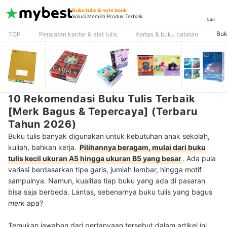
Buku tulis & note book
Solusi Memilih Produk Terbaik
Cari
Buk
TOP
Peralatan kantor & alat tulis
Kertas & buku catatan
10 Rekomendasi Buku Tulis Terbaik
[Merk Bagus & Tepercaya] (Terbaru
Tahun 2026)
Buku tulis banyak digunakan untuk kebutuhan anak sekolah,
kuliah, bahkan kerja.
Pilihannya beragam, mulai dari buku
tulis kecil ukuran A5 hingga ukuran B5 yang besar
. Ada pula
variasi berdasarkan tipe garis, jumlah lembar, hingga motif
sampulnya. Namun, kualitas tiap buku yang ada di pasaran
bisa saja berbeda. Lantas, sebenarnya buku tulis yang bagus
merk
apa?
Temukan jawaban dari pertanyaan tersebut dalam artikel ini.