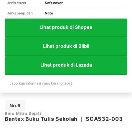
Jenis cover
Soft cover
Jenis penjilidan
Note
Lihat produk di Shopee
Lihat produk di Blibli
Lihat produk di Lazada
Laporkan informasi yang kurang tepat
No.6
Bino Mitra Sejati
Bantex Buku Tulis Sekolah
｜
SCA532-003