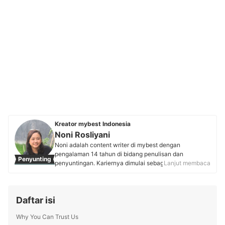
Kreator mybest Indonesia
Noni Rosliyani
Noni adalah content writer di mybest dengan
pengalaman 14 tahun di bidang penulisan dan
Penyunting
penyuntingan. Kariernya dimulai sebagai editor buku,
Lanjut membaca
khususnya buku anak, parenting, dan nonfiksi, yang ia
lengkapi dengan aktivitas blogging di waktu senggang.
Spesialisasinya terletak pada ulasan produk kebutuhan
Daftar isi
wanita, anak, dan keluarga. Pengalaman panjangnya
meningkatkan kedalaman serta keakuratan
Why You Can Trust Us
rekomendasi yang dibagikan Noni untuk membantu