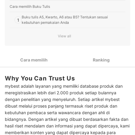
pembaca mybest dalam memilih produk terbaik.
Profil Noni Rosliyani
Cara memilih Buku Tulis
Buku tulis A5, Kwarto, A6 atau B5? Tentukan sesuai
1
kebutuhan pemakaian Anda
2
Sesuaikan pula ketebalan buku dengan intensitas pemakaian
View all
Pertimbangkan merk buku tulis yang bagus, mulai dari SiDU,
3
Joyko, KiKi, hingga Big Boss
Cara memilih
Ranking
Peringkat Buku Tulis Terbaik
Baca juga rekomendasi produk alat tulis lainnya di sini
Why You Can Trust Us
mybest adalah layanan yang memiliki database produk dan
meregistrasikan lebih dari 2.000 produk setiap bulannya
dengan penelitian yang menyeluruh. Setiap artikel mybest
dibuat melalui proses panjang termasuk riset produk dan
kebutuhan pembaca serta wawancara dengan ahli di
bidangnya. Dengan artikel yang dibuat berdasarkan fakta dan
hasil riset mendalam dan informasi yang dapat dipercaya, kami
memberikan konten yang dapat dipercaya kepada para