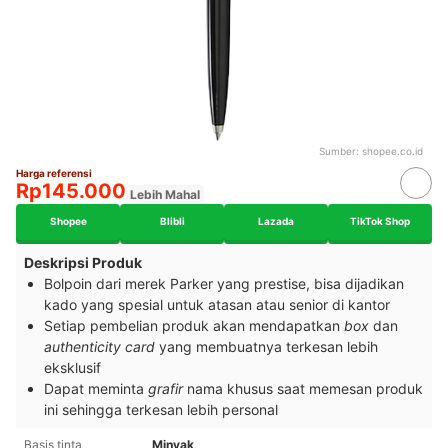
Sumber:
shopee.co.id
Harga referensi
Rp145.000
Lebih Mahal
Shopee
Blibli
Lazada
TikTok Shop
Deskripsi Produk
Bolpoin dari merek Parker yang prestise, bisa dijadikan
kado yang spesial untuk atasan atau senior di kantor
Setiap pembelian produk akan mendapatkan
box
dan
authenticity card
yang membuatnya terkesan lebih
eksklusif
Dapat meminta
grafir
nama khusus saat memesan produk
ini sehingga terkesan lebih personal
Basis tinta
Minyak