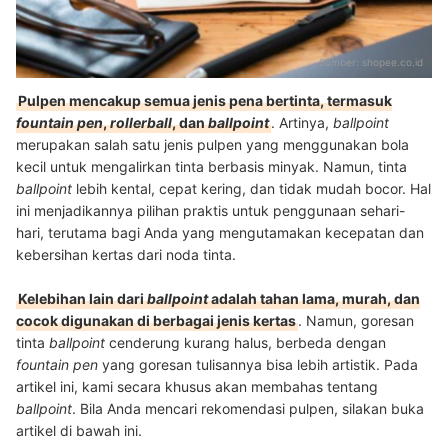
Sumber:
shopee.co.id
Pulpen mencakup semua jenis pena bertinta, termasuk
fountain pen
,
rollerball
, dan
ballpoint
. Artinya,
ballpoint
merupakan salah satu jenis pulpen yang menggunakan bola
kecil untuk mengalirkan tinta berbasis minyak. Namun, tinta
ballpoint
lebih kental, cepat kering, dan tidak mudah bocor. Hal
ini menjadikannya pilihan praktis untuk penggunaan sehari-
hari, terutama bagi Anda yang mengutamakan kecepatan dan
kebersihan kertas dari noda tinta.
Kelebihan lain dari
ballpoint
adalah tahan lama, murah, dan
cocok digunakan di berbagai jenis kertas
. Namun, goresan
tinta
ballpoint
cenderung kurang halus, berbeda dengan
fountain pen
yang goresan tulisannya bisa lebih artistik. Pada
artikel ini, kami secara khusus akan membahas tentang
ballpoint
. Bila Anda mencari rekomendasi pulpen, silakan buka
artikel di bawah ini.