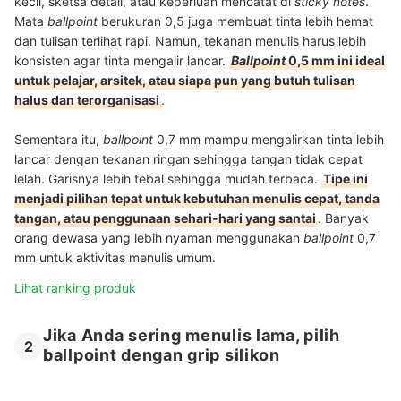
kecil, sketsa detail, atau keperluan mencatat di
sticky notes
.
Mata
ballpoint
berukuran 0,5 juga membuat tinta lebih hemat
dan tulisan terlihat rapi. Namun, tekanan menulis harus lebih
konsisten agar tinta mengalir lancar.
Ballpoint
0,5 mm ini ideal
untuk pelajar, arsitek, atau siapa pun yang butuh tulisan
halus dan terorganisasi
.
Sementara itu,
ballpoint
0,7 mm mampu mengalirkan tinta lebih
lancar dengan tekanan ringan sehingga tangan tidak cepat
lelah. Garisnya lebih tebal sehingga mudah terbaca.
Tipe ini
menjadi pilihan tepat untuk kebutuhan menulis cepat, tanda
tangan, atau penggunaan sehari-hari yang santai
. Banyak
orang dewasa yang lebih nyaman menggunakan
ballpoint
0,7
mm untuk aktivitas menulis umum.
Lihat ranking produk
Jika Anda sering menulis lama, pilih
2
ballpoint dengan grip silikon