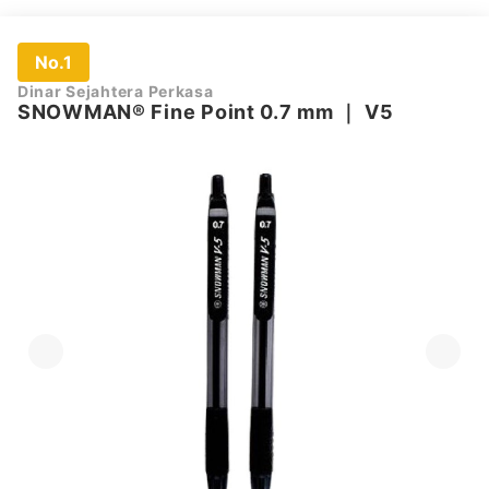
No.1
Dinar Sejahtera Perkasa
SNOWMAN® Fine Point 0.7 mm
｜
V5