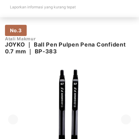
Laporkan informasi yang kurang tepat
No.3
Atali Makmur
JOYKO
｜
Ball Pen Pulpen Pena Confident
0.7 mm
｜
BP-383