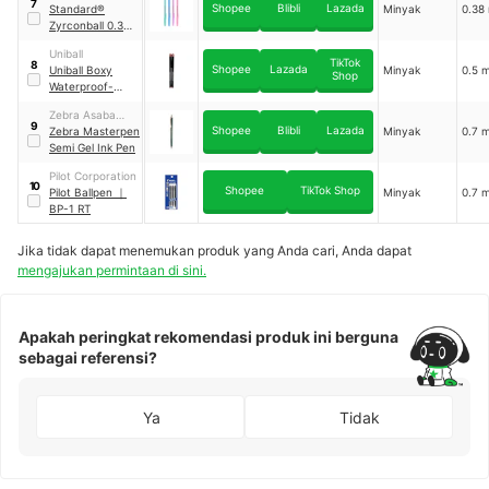
7
Shopee
Blibli
Lazada
Industries
Standard®
Minyak
0.38
Zyrconball 0.38
｜
AE7
Uniball
TikTok
8
Shopee
Lazada
Uniball Boxy
Minyak
0.5 
Shop
Waterproof-
Fadeproof Pen
｜
Zebra Asaba
UB-105
9
Shopee
Blibli
Lazada
Industries
Zebra Masterpen
Minyak
0.7 
Semi Gel Ink Pen
Pilot Corporation
10
Shopee
TikTok Shop
Pilot Ballpen
｜
Minyak
0.7 
BP-1 RT
Jika tidak dapat menemukan produk yang Anda cari, Anda dapat
mengajukan permintaan di sini.
Apakah peringkat rekomendasi produk ini berguna
sebagai referensi?
Ya
Tidak