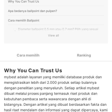
Why You Can Trust Us
dalam artikel serta melakukan riset produk yang
dibutuhkan user agar pembaca mendapatkan informasi
yang akurat dan relevan.
Apa bedanya ballpoint dan pulpen?
Profil Gigih Prayitno
Cara memilih Ballpoint
Diameter ballpoint 0.5 mm atau 0.7 mm? Pilih yang sesuai
1
kebutuhan Anda
View all
Jika Anda sering menulis lama, pilih ballpoint dengan grip
2
silikon
Cara memilih
Ranking
Pertimbangkan ballpoint tipe retractable yang praktis
3
dibuka/tutup saat sering dipakai
Why You Can Trust Us
Peringkat Ballpoint Terbaik
mybest adalah layanan yang memiliki database produk dan
Baca juga rekomendasi pulpen lainnya di sini
meregistrasikan lebih dari 2.000 produk setiap bulannya
dengan penelitian yang menyeluruh. Setiap artikel mybest
dibuat melalui proses panjang termasuk riset produk dan
kebutuhan pembaca serta wawancara dengan ahli di
bidangnya. Dengan artikel yang dibuat berdasarkan fakta dan
hasil riset mendalam dan informasi yang dapat dipercaya, kami