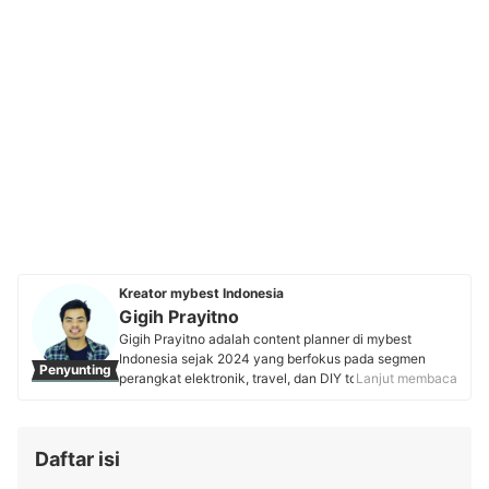
Kreator mybest Indonesia
Gigih Prayitno
Gigih Prayitno adalah content planner di mybest
Indonesia sejak 2024 yang berfokus pada segmen
Penyunting
perangkat elektronik, travel, dan DIY tools.
Lanjut membaca
Sebelumnya, Gigih bekerja sebagai reporter online di
Tribun Travel selama 2 tahun+ serta pernah menjadi
kontributor di Kompasiana dan IDN Community.
Daftar isi
Berbekal pengalamannya meriset informasi yang
tepercaya, saat ini Gigih aktif menyusun cara memilih