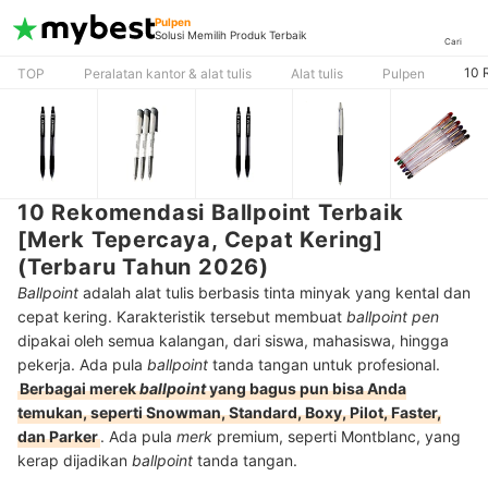
Pulpen
Solusi Memilih Produk Terbaik
Cari
10 
TOP
Peralatan kantor & alat tulis
Alat tulis
Pulpen
10 Rekomendasi Ballpoint Terbaik
[Merk Tepercaya, Cepat Kering]
(Terbaru Tahun 2026)
Ballpoint
adalah alat tulis berbasis tinta minyak yang kental dan
cepat kering. Karakteristik tersebut membuat
ballpoint
pen
dipakai oleh semua kalangan, dari siswa, mahasiswa, hingga
pekerja. Ada pula
ballpoint
tanda tangan untuk profesional.
Berbagai merek
ballpoint
yang bagus pun bisa Anda
temukan, seperti Snowman, Standard, Boxy, Pilot, Faster,
dan Parker
. Ada pula
merk
premium, seperti Montblanc, yang
kerap dijadikan
ballpoint
tanda tangan.