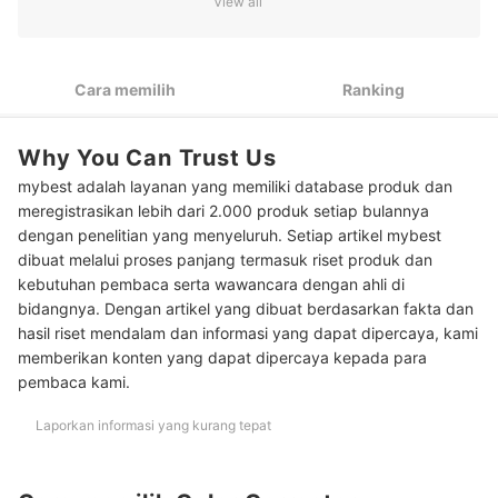
View all
2
aplikasi; pertimbangkan tekstur cream atau stick jika mencari
coverage lebih pekat
Peringkat Color Corrector Terbaik
Cara memilih
Ranking
Apa bedanya color corrector dan concealer?
Why You Can Trust Us
Baca juga rekomendasi produk makeup untuk menyamarkan
masalah kulit lainnya di sini
mybest adalah layanan yang memiliki database produk dan
meregistrasikan lebih dari 2.000 produk setiap bulannya
dengan penelitian yang menyeluruh. Setiap artikel mybest
dibuat melalui proses panjang termasuk riset produk dan
kebutuhan pembaca serta wawancara dengan ahli di
bidangnya. Dengan artikel yang dibuat berdasarkan fakta dan
hasil riset mendalam dan informasi yang dapat dipercaya, kami
memberikan konten yang dapat dipercaya kepada para
pembaca kami.
Laporkan informasi yang kurang tepat