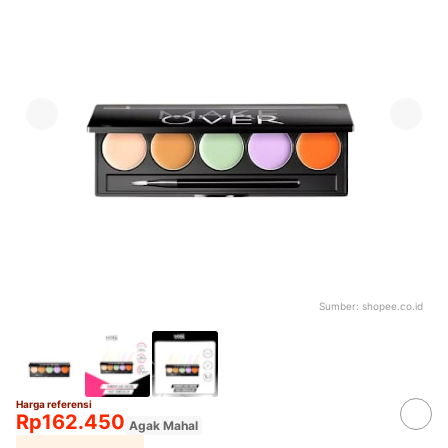
Sumber:
shopee.co.id
Harga referensi
Rp162.450
Agak Mahal