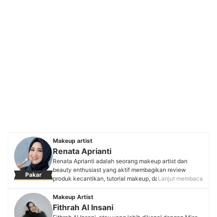
Makeup artist
Renata Aprianti
Renata Aprianti adalah seorang makeup artist dan
beauty enthusiast yang aktif membagikan review
Pakar
produk kecantikan, tutorial makeup, dan skincare di
Lanjut membaca
platform YouTube dan Instagram. Selain berkarier di
dunia kecantikan sejak 2017, Renata juga dikenal
Makeup Artist
sebagai penulis yang telah menerbitkan tiga novel
Fithrah Al Insani
remaja dan memiliki pengalaman lebih dari sepuluh