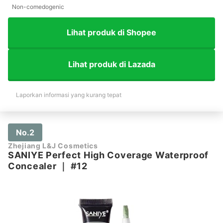
Non-comedogenic
Lihat produk di Shopee
Lihat produk di Lazada
Laporkan informasi yang kurang tepat
No.2
Zhejiang L&J Cosmetics
SANIYE Perfect High Coverage Waterproof
Concealer
｜
#12