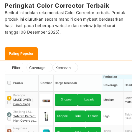
Peringkat Color Corrector Terbaik
Berikut ini adalah rekomendasi Color Corrector terbaik. Produk-
produk ini diurutkan secara mandiri oleh mybest berdasarkan
hasil riset pada beberapa website dan review (diperbarui
tanggal 08 Desember 2025).
Paling Populer
Filter
Coverage
Kemasan
Perincian
Produk
Gambar
Harga terendah
Coverage
Hasil
Paragon
Powd
1
Shopee
Lazada
Technology and
MAKE OVER
｜
Medium
matt
Innovation
Camouflage
Cream Face
Zhejiang L&J
Concealer
Tidak
2
Shopee
Blibli
Lazada
Cosmetics
SANIYE Perfect
High
diket
High Coverage
Waterproof
Haquhara
Concealer
｜
#12
Tidak
Tidak
3