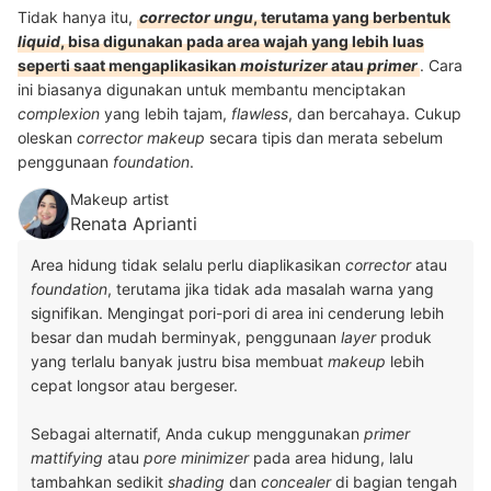
Tidak hanya itu,
corrector ungu
, terutama yang berbentuk
liquid
, bisa digunakan pada area wajah yang lebih luas
seperti saat mengaplikasikan
moisturizer
atau
primer
. Cara
ini biasanya digunakan untuk membantu menciptakan
complexion
yang lebih tajam,
flawless
, dan bercahaya. Cukup
oleskan
corrector makeup
secara tipis dan merata sebelum
penggunaan
foundation
.
Makeup artist
Renata Aprianti
Area hidung tidak selalu perlu diaplikasikan
corrector
atau
foundation
, terutama jika tidak ada masalah warna yang
signifikan. Mengingat pori-pori di area ini cenderung lebih
besar dan mudah berminyak, penggunaan
layer
produk
yang terlalu banyak justru bisa membuat
makeup
lebih
cepat longsor atau bergeser.
Sebagai alternatif, Anda cukup menggunakan
primer
mattifying
atau
pore minimizer
pada area hidung, lalu
tambahkan sedikit
shading
dan
concealer
di bagian tengah