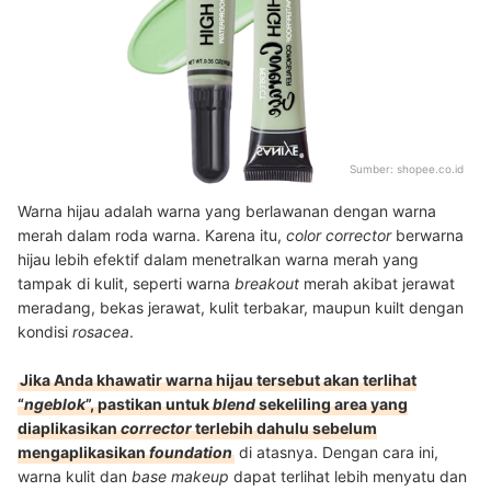
Sumber:
shopee.co.id
Warna hijau adalah warna yang berlawanan dengan warna
merah dalam roda warna. Karena itu,
color corrector
berwarna
hijau lebih efektif dalam menetralkan warna merah yang
tampak di kulit, seperti warna
breakout
merah akibat jerawat
meradang, bekas jerawat, kulit terbakar, maupun kuilt dengan
kondisi
rosacea
.
Jika Anda khawatir warna hijau tersebut akan terlihat
“
ngeblok
”, pastikan untuk
blend
sekeliling area yang
diaplikasikan
corrector
terlebih dahulu sebelum
mengaplikasikan
foundation
di atasnya. Dengan cara ini,
warna kulit dan
base makeup
dapat terlihat lebih menyatu dan