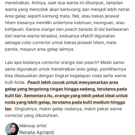
menetralkan. Artinya, saat dua warna ini ditumpuk, tampilan
warna yang mencolok akan berkurang dan menjadi lebih netral.
Area gelap seperti kantung mata,
flek
, atau bekas jerawat
hitam biasanya memiliki
undertone
kebiruan, keunguan, atau
kehijauan. Karena
orange
dan
peach
berada di sisi berlawanan
dari warna-warna tersebut, keduanya efektif digunakan
sebagai
color corrector
untuk bekas jerawat hitam, mata
panda, maupun area gelap lainnya.
Lalu apa bedanya
corrector orange
dan
peach
? Meski sama-
sama digunakan untuk menetralkan area gelap, pemilihannya
bisa disesuaikan dengan tingkat kegelapan noda serta warna
kulit Anda.
Peach
lebih cocok untuk menyamarkan area
gelap yang tergolong ringan hingga sedang, terutama pada
kulit
fair
. Sementara itu,
orange
yang lebih pekat ideal untuk
noda yang lebih gelap, terutama pada kulit
medium
hingga
tan
. Singkatnya, makin gelap nodanya, makin pekat warna
corrector
yang dibutuhkan.
Makeup artist
Renata Aprianti