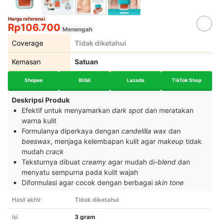
Harga referensi
Rp106.700
Menengah
Coverage
Tidak diketahui
Kemasan
Satuan
Shopee
Blibli
Lazada
TikTok Shop
Deskripsi Produk
Efektif untuk menyamarkan
dark spot
dan meratakan
warna kulit
Formulanya diperkaya dengan
candelilla wax
dan
beeswax
, menjaga kelembapan kulit agar
makeup
tidak
mudah
crack
Teksturnya dibuat
creamy
agar mudah di-
blend
dan
menyatu sempurna pada kulit wajah
Diformulasi agar cocok dengan berbagai
skin tone
Hasil akhir
Tidak diketahui
Isi
3 gram