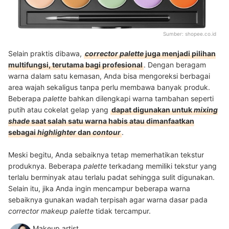
Sumber:
shopee.co.id
Selain praktis dibawa,
corrector palette
juga menjadi pilihan
multifungsi, terutama bagi profesional
. Dengan beragam
warna dalam satu kemasan, Anda bisa mengoreksi berbagai
area wajah sekaligus tanpa perlu membawa banyak produk.
Beberapa
palette
bahkan dilengkapi warna tambahan seperti
putih atau cokelat gelap yang
dapat digunakan untuk
mixing
shade
saat salah satu warna habis atau dimanfaatkan
sebagai
highlighter
dan
contour
.
Meski begitu, Anda sebaiknya tetap memerhatikan tekstur
produknya. Beberapa
palette
terkadang memiliki tekstur yang
terlalu berminyak atau terlalu padat sehingga sulit digunakan.
Selain itu, jika Anda ingin mencampur beberapa warna
sebaiknya gunakan wadah terpisah agar warna dasar pada
corrector makeup palette
tidak tercampur.
Makeup artist