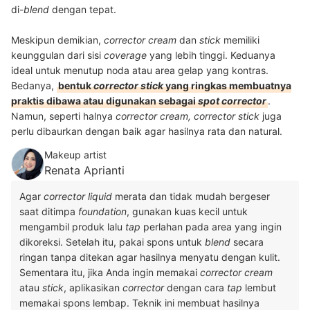
di-
blend
dengan tepat.
Meskipun demikian,
corrector cream
dan
stick
memiliki
keunggulan dari sisi
coverage
yang lebih tinggi. Keduanya
ideal untuk menutup noda atau area gelap yang kontras.
Bedanya,
bentuk
corrector stick
yang ringkas membuatnya
praktis dibawa atau digunakan sebagai
spot corrector
.
Namun, seperti halnya
corrector cream, corrector stick
juga
perlu dibaurkan dengan baik agar hasilnya rata dan natural.
Makeup artist
Renata Aprianti
Agar
corrector liquid
merata dan tidak mudah bergeser
saat ditimpa
foundation
, gunakan kuas kecil untuk
mengambil produk lalu
tap
perlahan pada area yang ingin
dikoreksi. Setelah itu, pakai spons untuk
blend
secara
ringan tanpa ditekan agar hasilnya menyatu dengan kulit.
Sementara itu, jika Anda ingin memakai
corrector cream
atau
stick
, aplikasikan
corrector
dengan cara
tap
lembut
memakai spons lembap. Teknik ini membuat hasilnya