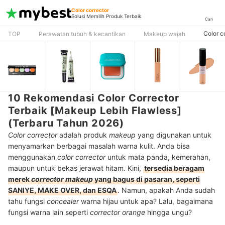
Color corrector
Solusi Memilih Produk Terbaik
Cari
Color c
TOP
Perawatan tubuh & kecantikan
Makeup wajah
10 Rekomendasi Color Corrector
Terbaik [Makeup Lebih Flawless]
(Terbaru Tahun 2026)
Color corrector
adalah produk
makeup
yang digunakan untuk
menyamarkan berbagai masalah warna kulit. Anda bisa
menggunakan
color corrector
untuk mata panda, kemerahan,
maupun untuk bekas jerawat hitam. Kini,
tersedia beragam
merek
corrector makeup
yang bagus di pasaran, seperti
SANIYE, MAKE OVER, dan ESQA
. Namun, apakah Anda sudah
tahu fungsi
concealer
warna hijau untuk apa? Lalu, bagaimana
fungsi warna lain seperti
corrector orange
hingga ungu?