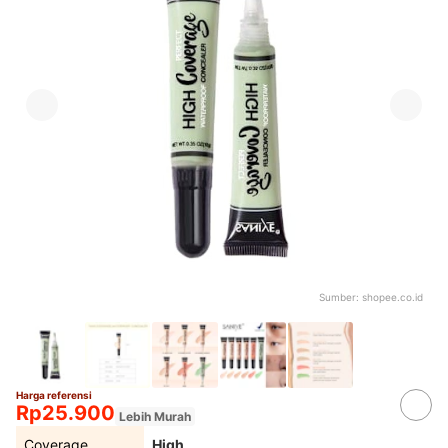
Sumber:
shopee.co.id
Harga referensi
Rp25.900
Lebih Murah
Coverage
High