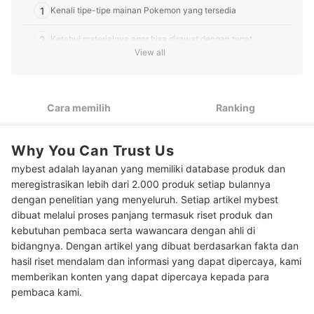
1
Kenali tipe-tipe mainan Pokemon yang tersedia
2
Ketahui materialnya agar bisa dirawat dengan tepat
View all
3
Pilih yang memiliki artikulasi bila ingin membuatnya beraksi
4
Pastikan produknya asli karena sudah berlisensi
Cara memilih
Ranking
10 Rekomendasi mainan Pokemon terbaik
Why You Can Trust Us
Baca juga rekomendasi produk mainan untuk dikoleksi lainnya di sini
mybest adalah layanan yang memiliki database produk dan
Kesimpulan
meregistrasikan lebih dari 2.000 produk setiap bulannya
dengan penelitian yang menyeluruh. Setiap artikel mybest
dibuat melalui proses panjang termasuk riset produk dan
kebutuhan pembaca serta wawancara dengan ahli di
bidangnya. Dengan artikel yang dibuat berdasarkan fakta dan
hasil riset mendalam dan informasi yang dapat dipercaya, kami
memberikan konten yang dapat dipercaya kepada para
pembaca kami.