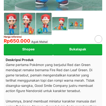
Sumber:
goodsmile.info
Harga referensi
Rp650.000
Agak Mahal
Shopee
Bukalapak
Deskripsi Produk
Game
pertama Pokémon yang berjudul Red dan Green
mendapat
remake
bernama Fire Red dan Leaf Green. Di
game
tersebut, pemain mengendalikan karakter yang
terlihat menggunakan topi dan rompi warna merah. Tidak
disangka-sangka, Good Smile Company justru membuat
action figure
Nendoroid untuk karakter tersebut.
Umumnya,
brand
membuat miniatur karakter manusia dari