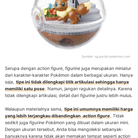
Sumber:
sg.portal-pokemon.com
Serupa dengan
action figure
,
figurine
juga merupakan miniatur
dari karakter-karakter Pokémon dalam berbagai ukuran. Hanya
saja,
tipe ini tidak dilengkapi titik artikulasi sehingga hanya
memiliki satu pose
. Namun, jangan ragukan detailnya. Karena
tidak dilengkapi artikulasi, detail dari
figurine
justru lebih mulus.
Walaupun materialnya sama,
tipe ini umumnya memiliki harga
yang lebih terjangkau dibandingkan
action figure
.
Tidak
sedikit juga
figurine
Pokémon yang dibuat dalam ukuran mini.
Dengan ukuran tersebut, Anda bisa mengoleksi sebanyak-
banyaknya karena tidak akan memakan tempat seperti
action