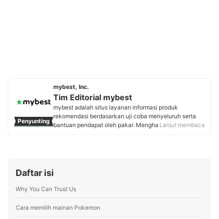
mybest, Inc.
Tim Editorial mybest
mybest adalah situs layanan informasi produk
rekomendasi berdasarkan uji coba menyeluruh serta
Penyunting
bantuan pendapat oleh pakar. Menghasilkan konten
Lanjut membaca
setiap hari, mybest menyediakan pengalaman memilih
terbaik bagi lebih dari 3 juta user per bulannya.
Berbagai tema konten, mulai dari kosmetik, kebutuhan
sehari-hari, elektronik rumah tangga, hingga jasa bisa
ditemukan di mybest.
Daftar isi
Profil Tim Editorial mybest
Why You Can Trust Us
Cara memilih mainan Pokemon