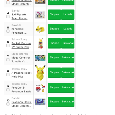
Pokémon Plastic
Model Collection
Select Series
Bandai
Solgaleo
｜
39
4
Shopee
Lazada
S.H.Figuarts
Team Rocket
Kawada
5
Shopee
Lazada
nanoblock
Pokémon :
THUNDERS
｜
Takara Tomy
NBPM_021
6
Shopee
Bukalapak
Pocket Monster
XY Gacha Poke
Machine
Mega Brands
Pokemon
7
Shopee
Bukalapak
Mega Construx
Totodile Vs.
Snubbull
Takara Tomy
8
Shopee
Bukalapak
A Pikachu Robot:
Hello Pika
Takara Tomy
9
Shopee
Bukalapak
PokéDel-Z:
Pokemon Battle
Bandai
10
Shopee
Bukalapak
Pokémon Plastic
Model Collection
Select Series
Lunala
｜
40