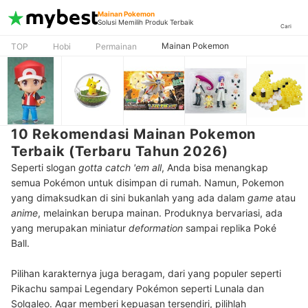
Mainan Pokemon
Solusi Memilih Produk Terbaik
Cari
Mainan Pokemon
TOP
Hobi
Permainan
10 Rekomendasi Mainan Pokemon
Terbaik (Terbaru Tahun 2026)
Seperti slogan
gotta catch 'em all
, Anda bisa menangkap
semua Pokémon untuk disimpan di rumah. Namun, Pokemon
yang dimaksudkan di sini bukanlah yang ada dalam
game
atau
anime
, melainkan berupa mainan. Produknya bervariasi, ada
yang merupakan miniatur
deformation
sampai replika Poké
Ball.
Pilihan karakternya juga beragam, dari yang populer seperti
Pikachu sampai Legendary Pokémon seperti Lunala dan
Solgaleo. Agar memberi kepuasan tersendiri, pilihlah