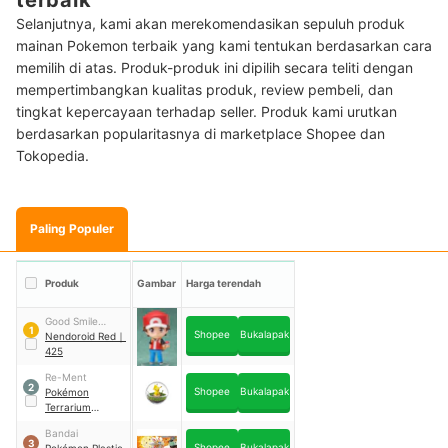
terbaik
Selanjutnya, kami akan merekomendasikan sepuluh produk
mainan Pokemon terbaik yang kami tentukan berdasarkan cara
memilih di atas. Produk-produk ini dipilih secara teliti dengan
mempertimbangkan kualitas produk, review pembeli, dan
tingkat kepercayaan terhadap seller. Produk kami urutkan
berdasarkan popularitasnya di marketplace Shopee dan
Tokopedia.
Paling Populer
Produk
Gambar
Harga terendah
Good Smile
1
Shopee
Bukalapak
Company
Nendoroid Red
｜
425
Re-Ment
2
Shopee
Bukalapak
Pokémon
Terrarium
Collection Vol. 1
Bandai
3
Shopee
Bukalapak