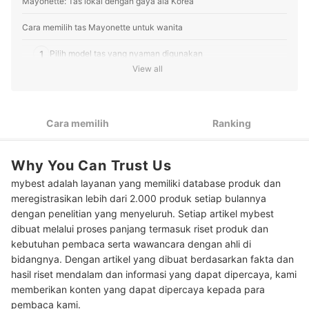
Mayonette: Tas lokal dengan gaya ala Korea
Cara memilih tas Mayonette untuk wanita
1
Pilih model tas yang nyaman digunakan
View all
2
Perhatikan juga bahan tas
3
Periksa ukuran tas agar sesuai kebutuhan Anda
Cara memilih
Ranking
10 Rekomendasi tas Mayonette terbaik untuk wanita
Why You Can Trust Us
Baca juga rekomendasi merk tas lokal lainnya untuk wanita di sini
mybest adalah layanan yang memiliki database produk dan
meregistrasikan lebih dari 2.000 produk setiap bulannya
dengan penelitian yang menyeluruh. Setiap artikel mybest
dibuat melalui proses panjang termasuk riset produk dan
kebutuhan pembaca serta wawancara dengan ahli di
bidangnya. Dengan artikel yang dibuat berdasarkan fakta dan
hasil riset mendalam dan informasi yang dapat dipercaya, kami
memberikan konten yang dapat dipercaya kepada para
pembaca kami.