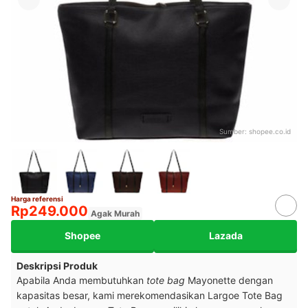
Sumber:
shopee.co.id
Harga referensi
Rp249.000
Agak Murah
Shopee
Lazada
Deskripsi Produk
Apabila Anda membutuhkan
tote bag
Mayonette dengan
kapasitas besar, kami merekomendasikan Largoe Tote Bag