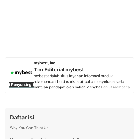
mybest, Inc.
Tim Editorial mybest
mybest adalah situs layanan informasi produk
rekomendasi berdasarkan uji coba menyeluruh serta
Penyunting
bantuan pendapat oleh pakar. Menghasilkan konten
Lanjut membaca
setiap hari, mybest menyediakan pengalaman memilih
terbaik bagi lebih dari 3 juta user per bulannya.
Berbagai tema konten, mulai dari kosmetik, kebutuhan
sehari-hari, elektronik rumah tangga, hingga jasa bisa
ditemukan di mybest.
Daftar isi
Profil Tim Editorial mybest
Why You Can Trust Us