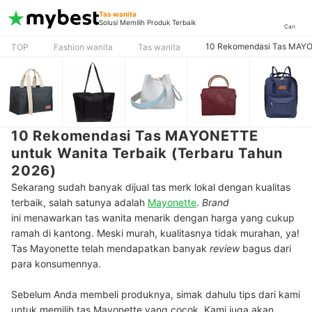
Tas wanita
Solusi Memilih Produk Terbaik
Cari
10 Rekomendasi Tas MAYON
TOP
Fashion wanita
Tas wanita
10 Rekomendasi Tas MAYONETTE
untuk Wanita Terbaik (Terbaru Tahun
2026)
Sekarang sudah banyak dijual tas merk lokal dengan kualitas
terbaik, salah satunya adalah
Mayonette
.
Brand
ini menawarkan tas wanita menarik dengan harga yang cukup
ramah di kantong. Meski murah, kualitasnya tidak murahan, ya!
Tas Mayonette telah mendapatkan banyak
review
bagus dari
para konsumennya.
Sebelum Anda membeli produknya, simak dahulu tips dari kami
untuk memilih tas Mayonette yang cocok. Kami juga akan