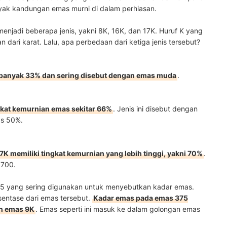
yak kandungan emas murni di dalam perhiasan.
njadi beberapa jenis, yakni 8K, 16K, dan 17K. Huruf K yang
dari karat. Lalu, apa perbedaan dari ketiga jenis tersebut?
banyak 33% dan sering disebut dengan emas muda
.
gkat kemurnian emas sekitar 66%
. Jenis ini disebut dengan
tas 50%.
K memiliki tingkat kemurnian yang lebih tinggi, yakni 70%
.
s 700.
s 375 yang sering digunakan untuk menyebutkan kadar emas.
sentase dari emas tersebut.
Kadar emas pada emas 375
an emas 9K
. Emas seperti ini masuk ke dalam golongan emas