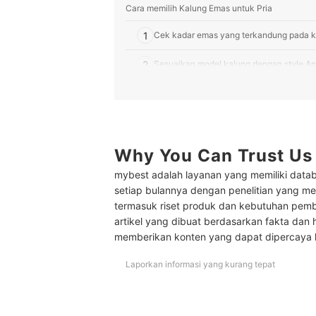
Cara memilih Kalung Emas untuk Pria
1
Cek kadar emas yang terkandung pada k
2
Sesuaikan model kalung dengan style A
3
Pilih warna emas yang sesuai dengan sk
Peringkat Kalung Emas untuk Pria Terbaik
Baca juga rekomendasi perhiasan lainnya di sini
Why You Can Trust Us
mybest adalah layanan yang memiliki datab
setiap bulannya dengan penelitian yang men
termasuk riset produk dan kebutuhan pem
artikel yang dibuat berdasarkan fakta dan 
memberikan konten yang dapat dipercaya
Laporkan informasi yang kurang tepat