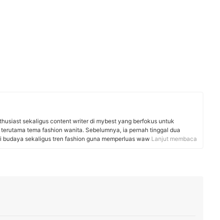
thusiast sekaligus content writer di mybest yang berfokus untuk
terutama tema fashion wanita. Sebelumnya, ia pernah tinggal dua
i budaya sekaligus tren fashion guna memperluas wawasannya. Kini,
Lanjut membaca
ng beragam artikel dengan gaya informatif serta menarik agar bisa
an inspirasi dan pilihan produk terbaik.