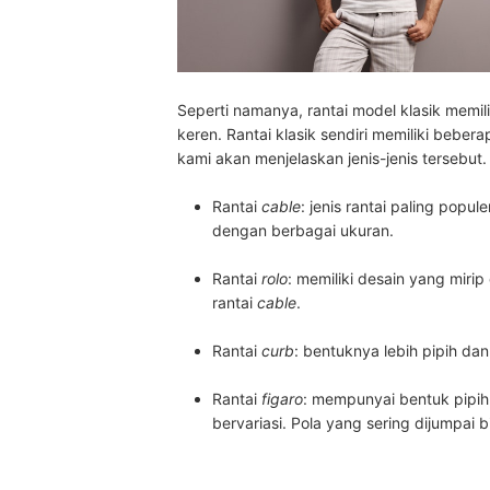
Seperti namanya, rantai model klasik memilik
keren. Rantai klasik sendiri memiliki beber
kami akan menjelaskan jenis-jenis tersebut.
Rantai
cable
:
jenis rantai paling popule
dengan berbagai ukuran.
Rantai
rolo
:
memiliki desain yang miri
rantai
cable
.
Rantai
curb
:
bentuknya lebih pipih dan
Rantai
figaro
:
mempunyai bentuk pipih d
bervariasi.
Pola yang sering dijumpai 