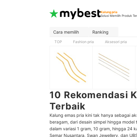
Kalung pria
Solusi Memilih Produk Te
Cara memilih
Ranking
TOP
Fashion pria
Aksesori pria
10 Rekomendasi K
Terbaik
Kalung emas pria kini tak hanya sebagai ak
beragam, dari desain simpel hingga model t
dalam variasi 1 gram, 10 gram, hingga 24 
Semar Nusantara, Swan Jewellery, dan UBS