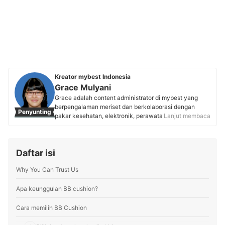
Kreator mybest Indonesia
Grace Mulyani
Grace adalah content administrator di mybest yang
berpengalaman meriset dan berkolaborasi dengan
Penyunting
pakar kesehatan, elektronik, perawatan tubuh,
Lanjut membaca
makanan, dan fashion. Sejak masa studinya, ia
mengembangkan passion menulis yang telah
diwujudkan sebagai content creator di Lemon8 dan
Daftar isi
content writer mybest. Kini, Grace berkomitmen untuk
menyajikan rekomendasi produk yang akurat demi
Why You Can Trust Us
menjamin setiap artikel yang dipandunya membantu
pembaca mybest membuat keputusan belanja yang
tepat.
Apa keunggulan BB cushion?
Profil Grace Mulyani
Cara memilih BB Cushion