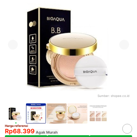
Sumber:
shopee.co.id
Harga referensi
Rp68.399
Agak Murah