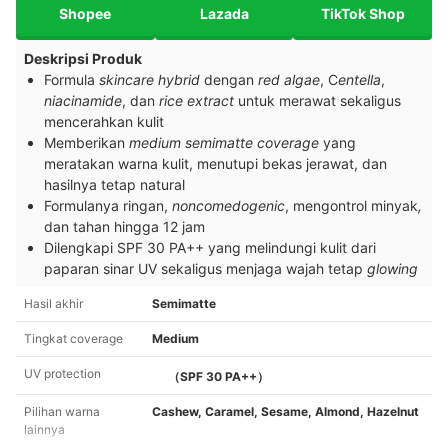
Shopee
Lazada
TikTok Shop
Deskripsi Produk
Formula
skincare hybrid
dengan
red algae
, C
entella
,
niacinamide
, dan
rice extract
untuk merawat sekaligus
mencerahkan kulit
Memberikan
medium
semimatte coverage
yang
meratakan warna kulit, menutupi bekas jerawat, dan
hasilnya tetap natural
Formulanya ringan,
noncomedogenic
, mengontrol minyak
,
dan tahan hingga 12 jam
Dilengkapi SPF 30 PA++ yang melindungi kulit dari
paparan sinar UV sekaligus menjaga wajah tetap
glowing
Hasil akhir
Semimatte
Tingkat coverage
Medium
UV protection
（SPF 30 PA++）
Pilihan warna
Cashew, Caramel, Sesame, Almond, Hazelnut
lainnya