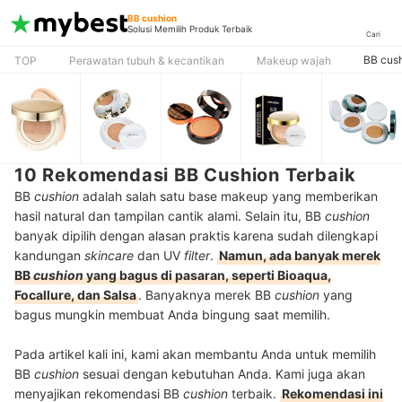
BB cushion
Solusi Memilih Produk Terbaik
Cari
BB cus
TOP
Perawatan tubuh & kecantikan
Makeup wajah
10 Rekomendasi BB Cushion Terbaik
BB
cushion
adalah salah satu base makeup yang memberikan
hasil natural dan tampilan cantik alami. Selain itu, BB
cushion
banyak dipilih dengan alasan praktis karena sudah dilengkapi
kandungan
skincare
dan UV
filter
.
Namun, ada banyak merek
BB
cushion
yang bagus di pasaran, seperti Bioaqua,
Focallure, dan Salsa
. Banyaknya merek BB
cushion
yang
bagus mungkin membuat Anda bingung saat memilih.
Pada artikel kali ini, kami akan membantu Anda untuk memilih
BB
cushion
sesuai dengan kebutuhan Anda. Kami juga akan
menyajikan rekomendasi BB
cushion
terbaik.
Rekomendasi ini