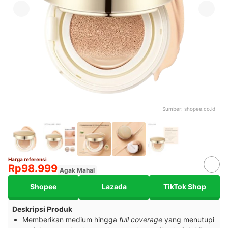
Sumber:
shopee.co.id
Harga referensi
Rp98.999
Agak Mahal
Shopee
Lazada
TikTok Shop
Deskripsi Produk
Memberikan medium hingga
full coverage
yang menutupi