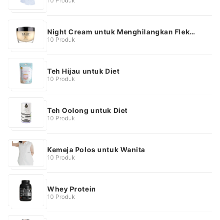
10 Produk
Night Cream untuk Menghilangkan Flek
Hitam
10 Produk
Teh Hijau untuk Diet
10 Produk
Teh Oolong untuk Diet
10 Produk
Kemeja Polos untuk Wanita
10 Produk
Whey Protein
10 Produk