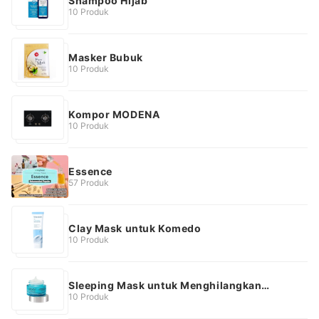
Shampoo Hijab
10 Produk
Masker Bubuk
10 Produk
Kompor MODENA
10 Produk
Essence
57 Produk
Clay Mask untuk Komedo
10 Produk
Sleeping Mask untuk Menghilangkan
Bekas Jerawat
10 Produk