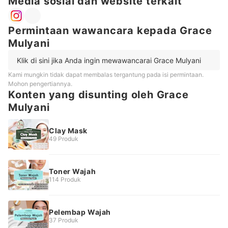
Media sosial dan website terkait
Permintaan wawancara kepada Grace
Mulyani
Klik di sini jika Anda ingin mewawancarai Grace Mulyani
Kami mungkin tidak dapat membalas tergantung pada isi permintaan.
Mohon pengertiannya.
Konten yang disunting oleh Grace
Mulyani
Clay Mask
49 Produk
Toner Wajah
114 Produk
Pelembap Wajah
37 Produk