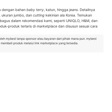
a dengan bahan
baby terry
, katun, hingga
jeans
. Detailnya
, ukuran jumbo, dan
cutting
kekinian ala Korea. Temukan
bagus dalam rekomendasi kami, seperti UNIQLO, H&M, dan
duk-produk terlaris di
marketplace
dan disusun sesuai cara
oleh mybest tanpa sponsor atau bayaran dari pihak mana pun. mybest
embeli produk melalui link marketplace yang tersedia.