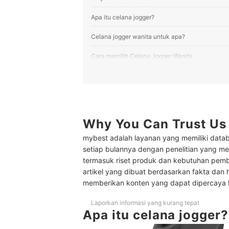
Apa itu celana jogger?
Celana jogger wanita untuk apa?
Cara memilih Celana Jogger Wanita
1
Untuk olahraga, utamakan bahan celana 
2
Untuk gaya kasual kekinian, pilih model 
3
Untuk wanita berhijab, pastikan celana j
Why You Can Trust Us
mybest adalah layanan yang memiliki datab
4
Pertimbangkan celana jogger hitam polo
setiap bulannya dengan penelitian yang men
Peringkat Celana Jogger Wanita Terbaik
termasuk riset produk dan kebutuhan pem
artikel yang dibuat berdasarkan fakta dan 
Tips padu padan dengan celana jogger wanita
memberikan konten yang dapat dipercaya
Baca juga rekomendasi celana untuk wanita lainn
Laporkan informasi yang kurang tepat
Apa itu celana jogger?