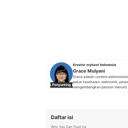
Kreator mybest Indonesia
Grace Mulyani
Grace adalah content administrat
pakar kesehatan, elektronik, pera
Penyunting
mengembangkan passion menulis y
writer mybest. Kini, Grace berko
menjamin setiap artikel yang di
tepat.
Profil Grace Mulyani
Daftar isi
Why You Can Trust Us