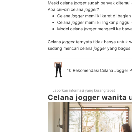
Meski celana
jogger
sudah banyak ditemui 
Apa ciri-ciri celana
jogger
?
Celana
jogger
memiliki karet di bagia
Celana
jogger
memiliki lingkar pinggu
Model celana
jogger
mengecil ke bawah
Celana
jogger
ternyata tidak hanya untuk wa
sedang mencari celana
jogger
yang bagus u
Laporkan informasi yang kurang tepat
Celana jogger wanita 