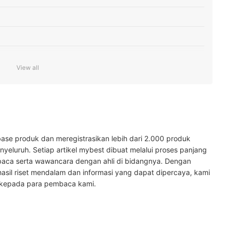
View all
jogger yang menyerap keringat dan produk dari brand olahraga
celana jogger wanita berbahan denim, polyester, dan baby terry
ogger memiliki model oversized
ase produk dan meregistrasikan lebih dari 2.000 produk
s atau warna gelap untuk menyamarkan pinggul dan paha besar
yeluruh. Setiap artikel mybest dibuat melalui proses panjang
baca serta wawancara dengan ahli di bidangnya. Dengan
hasil riset mendalam dan informasi yang dapat dipercaya, kami
 kepada para pembaca kami.
ya di sini