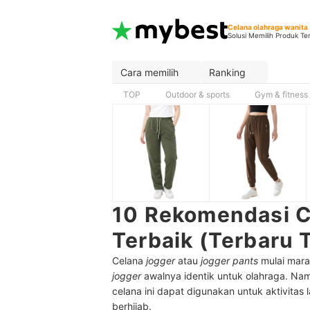
Celana olahraga wanita
Solusi Memilih Produk Te
Cara memilih
Ranking
TOP
Outdoor & sports
Gym & fitness
10 Rekomendasi C
Terbaik (Terbaru
Celana
jogger
atau
jogger pants
mulai mara
jogger
awalnya identik untuk olahraga. Na
celana ini dapat digunakan untuk aktivitas 
berhijab.