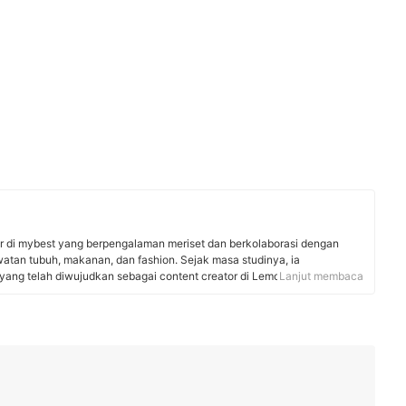
or di mybest yang berpengalaman meriset dan berkolaborasi dengan
watan tubuh, makanan, dan fashion. Sejak masa studinya, ia
ang telah diwujudkan sebagai content creator di Lemon8 dan content
Lanjut membaca
mitmen untuk menyajikan rekomendasi produk yang akurat demi
pandunya membantu pembaca mybest membuat keputusan belanja yang