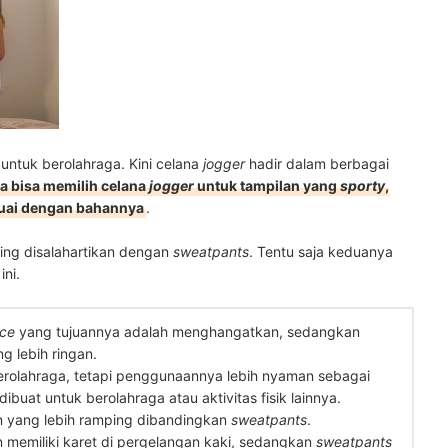
ntuk berolahraga. Kini celana
jogger
hadir dalam berbagai
a bisa memilih celana
jogger
untuk tampilan yang
sporty
,
uai dengan bahannya
.
ing disalahartikan dengan
sweatpants
. Tentu saja keduanya
ni.
ece
yang tujuannya adalah menghangatkan, sedangkan
 lebih ringan.
erolahraga, tetapi penggunaannya lebih nyaman sebagai
dibuat untuk berolahraga atau aktivitas fisik lainnya.
 yang lebih ramping dibandingkan
sweatpants
.
memiliki karet di pergelangan kaki, sedangkan
sweatpants