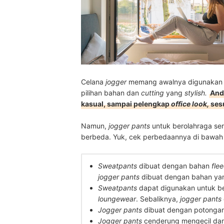
Celana
jogger
memang awalnya digunakan u
pilihan bahan dan
cutting
yang
stylish.
And
kasual, sampai pelengkap
office look,
ses
Namun,
j
ogger pants
untuk berolahraga ser
berbeda. Yuk, cek perbedaannya di bawah i
Sweatpants
dibuat dengan bahan
fle
jogger pants
dibuat dengan bahan yang
Sweatpants
dapat digunakan untuk b
loungewear
. Sebaliknya,
jogger pants
Jogger pants
dibuat dengan potongan
Jogger pants
cenderung mengecil dan 