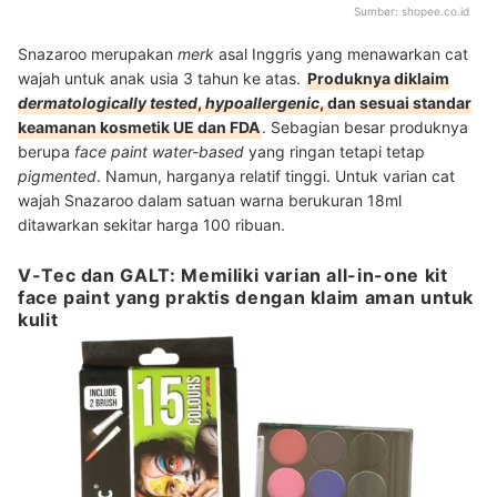
Sumber:
shopee.co.id
Snazaroo merupakan
merk
asal Inggris yang menawarkan cat
wajah untuk anak usia 3 tahun ke atas.
Produknya diklaim
dermatologically tested
,
hypoallergenic
, dan sesuai standar
keamanan kosmetik UE dan FDA
. Sebagian besar produknya
berupa
face paint water-based
yang ringan tetapi tetap
pigmented
. Namun, harganya relatif tinggi. Untuk varian cat
wajah Snazaroo dalam satuan warna berukuran 18ml
ditawarkan sekitar harga 100 ribuan.
V-Tec dan GALT: Memiliki varian all-in-one kit
face paint yang praktis dengan klaim aman untuk
kulit