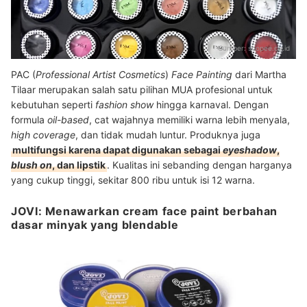
Sumber:
shopee.co.id
PAC (
Professional Artist Cosmetics
)
Face Painting
dari Martha
Tilaar merupakan salah satu pilihan MUA profesional untuk
kebutuhan seperti
fashion show
hingga karnaval. Dengan
formula
oil-based
, cat wajahnya memiliki warna lebih menyala,
high coverage
, dan tidak mudah luntur. Produknya juga
multifungsi karena dapat digunakan sebagai
eyeshadow
,
blush on
, dan lipstik
. Kualitas ini sebanding dengan harganya
yang cukup tinggi, sekitar 800 ribu untuk isi 12 warna.
JOVI: Menawarkan cream face paint berbahan
dasar minyak yang blendable