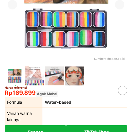
Sumber:
shopee.co.id
Harga referensi
Rp169.899
Agak Mahal
Formula
Water-based
Varian warna
lainnya
Shopee
TikTok Shop