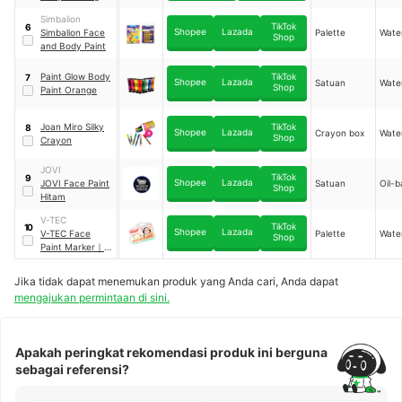
BD-501
Simbalion
TikTok
6
Shopee
Lazada
Simbalion Face
Palette
Wate
Shop
and Body Paint
Paint Glow Body
TikTok
7
Shopee
Lazada
Satuan
Wate
Shop
Paint Orange
Joan Miro Silky
TikTok
8
Shopee
Lazada
Crayon box
Wate
Shop
Crayon
JOVI
TikTok
9
Shopee
Lazada
JOVI Face Paint
Satuan
Oil-
Shop
Hitam
V-TEC
TikTok
10
Shopee
Lazada
V-TEC Face
Palette
Wate
Shop
Paint Marker
｜
FPM 0367B
Jika tidak dapat menemukan produk yang Anda cari, Anda dapat
mengajukan permintaan di sini.
Apakah peringkat rekomendasi produk ini berguna
sebagai referensi?