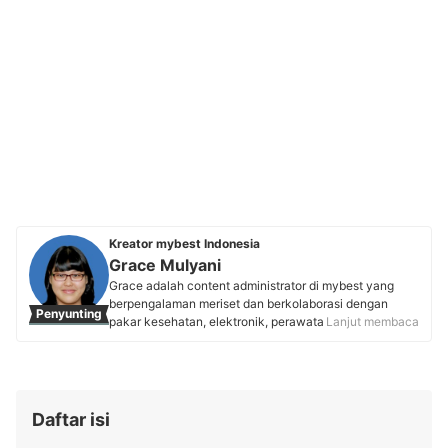
Kreator mybest Indonesia
Grace Mulyani
Grace adalah content administrator di mybest yang
berpengalaman meriset dan berkolaborasi dengan
Penyunting
pakar kesehatan, elektronik, perawatan tubuh,
Lanjut membaca
makanan, dan fashion. Sejak masa studinya, ia
mengembangkan passion menulis yang telah
diwujudkan sebagai content creator di Lemon8 dan
content writer mybest. Kini, Grace berkomitmen untuk
menyajikan rekomendasi produk yang akurat demi
Daftar isi
menjamin setiap artikel yang dipandunya membantu
pembaca mybest membuat keputusan belanja yang