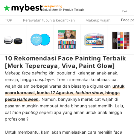
Face painting
Solusi Memilih Produk Terbaik
Cari
Face pa
TOP
Perawatan tubuh & kecantikan
Makeup wajah
10 Rekomendasi Face Painting Terbaik
[Merk Tepercaya, Viva, Paint Glow]
Makeup face painting
kini populer di kalangan anak-anak,
remaja, hingga
cosplayer
. Tren ini memakai kombinasi cat
wajah dalam berbagai warna dan biasanya digunakan
untuk
acara karnaval, lomba 17 Agustus,
fashion show
, hingga
pesta
Halloween
. Namun, banyaknya merek cat wajah di
pasaran mungkin membuat Anda bingung saat memilih. Lalu,
cat
face painting
seperti apa yang aman untuk anak hingga
profesional?
Untuk membantu, kami akan menjelaskan cara memilih
face