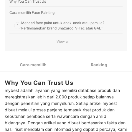
Why You Can Trust Us
tepat.
Profil Grace Mulyani
Cara memilih Face Painting
Mencari face paint untuk anak-anak atau pemula?
1
Pertimbangkan brand Snazaroo, V-Tec atau GALT
Untuk pertunjukan teatrikal, acara kesenian, atau karnaval,
2
View all
pilih merek PAC, JOVI, atau Viva
Untuk acara malam hari seperti festival musik dan pesta
3
Halloween, cek face painting glow in the dark dari merek
Cara memilih
Ranking
Paint Glow atau Giorgione
Peringkat Face Painting Terbaik
Why You Can Trust Us
Baca juga rekomendasi perlengkapan makeup lainnya di sini
mybest adalah layanan yang memiliki database produk dan
meregistrasikan lebih dari 2.000 produk setiap bulannya
dengan penelitian yang menyeluruh. Setiap artikel mybest
dibuat melalui proses panjang termasuk riset produk dan
kebutuhan pembaca serta wawancara dengan ahli di
bidangnya. Dengan artikel yang dibuat berdasarkan fakta dan
hasil riset mendalam dan informasi yang dapat dipercaya, kami