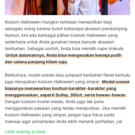
Kostum
Halloween
mungkin terkesan merepotkan bagi
sebagian orang karena butuh beberapa aksesori pendamping.
Namun, kini ada berbagai pilihan kostum
Halloween
yang
sederhana untuk Anda gunakan tanpa banyak aksesori
tambahan. Sebagai contoh, Anda bisa memilih
cape
drakula.
Untuk dalamannya, Anda bisa mengenakan kemeja putih
dan celana panjang hitam saja
.
Berikutnya, model
onesie
atau
jumpsuit
berbahan flanel berbulu
juga merupakan kostum
Halloween
yang simpel.
Model
onesie
biasanya menawarkan kostum karakter-karakter yang
menggemaskan, seperti
Sulley
,
Stitch
, serta hewan-hewan
.
Dengan kostum model
onesie
, Anda juga tak perlu
menggunakan pakaian yang terlalu merepotkan. Jika memilih
kostum
Halloween
yang simpel, jangan lupa fokus pada
makeup
agar penampilan Anda lebih menarik perhatian, ya!
Lihat ranking produk