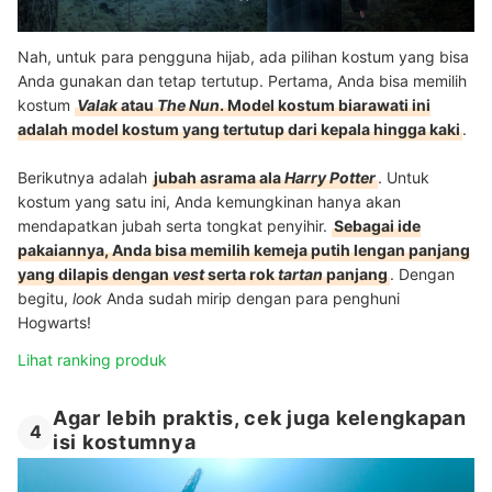
Nah, untuk para pengguna hijab, ada pilihan kostum yang bisa
Anda gunakan dan tetap tertutup. Pertama, Anda bisa memilih
kostum
Valak
atau
The Nun
. Model kostum biarawati ini
adalah model kostum yang tertutup dari kepala hingga kaki
.
Berikutnya adalah
jubah asrama ala
Harry Potter
. Untuk
kostum yang satu ini, Anda kemungkinan hanya akan
mendapatkan jubah serta tongkat penyihir.
Sebagai ide
pakaiannya, Anda bisa memilih kemeja putih lengan panjang
yang dilapis dengan
vest
serta rok
tartan
panjang
. Dengan
begitu,
look
Anda sudah mirip dengan para penghuni
Hogwarts!
Lihat ranking produk
Agar lebih praktis, cek juga kelengkapan
4
isi kostumnya