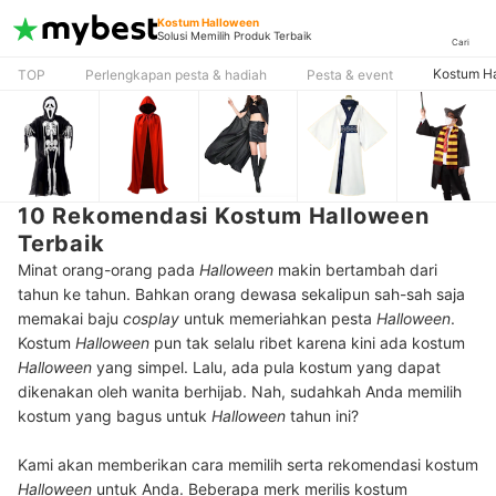
Kostum Halloween
Solusi Memilih Produk Terbaik
Cari
Kostum H
TOP
Perlengkapan pesta & hadiah
Pesta & event
10 Rekomendasi Kostum Halloween
Terbaik
Minat orang-orang pada
Halloween
makin bertambah dari
tahun ke tahun. Bahkan orang dewasa sekalipun sah-sah saja
memakai baju
cosplay
untuk memeriahkan pesta
Halloween
.
Kostum
Halloween
pun tak selalu ribet karena kini ada kostum
Halloween
yang simpel. Lalu, ada pula kostum yang dapat
dikenakan oleh wanita berhijab. Nah, sudahkah Anda memilih
kostum yang bagus untuk
Halloween
tahun ini?
Kami akan memberikan cara memilih serta rekomendasi kostum
Halloween
untuk Anda. Beberapa merk merilis kostum