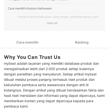
Profil Grace Mulyani
Cara memilih Kostum Halloween
Untuk kostum Halloween yang simple, pertimbangkan cape
1
drakula atau onesie
View all
Kalau mau stand out, gunakan kostum yang sedang booming
2
atau cobalah bermain dengan hiasan kepala
Cara memilih
Ranking
Anda wanita pengguna hijab? Kostum jubah asrama Harry
3
Potter dan karakter Valak bisa dipertimbangkan
Why You Can Trust Us
4
Agar lebih praktis, cek juga kelengkapan isi kostumnya
mybest adalah layanan yang memiliki database produk dan
Peringkat Kostum Halloween Terbaik
meregistrasikan lebih dari 2.000 produk setiap bulannya
dengan penelitian yang menyeluruh. Setiap artikel mybest
Baca juga rekomendasi produk perlengkapan Halloween di sini
dibuat melalui proses panjang termasuk riset produk dan
kebutuhan pembaca serta wawancara dengan ahli di
bidangnya. Dengan artikel yang dibuat berdasarkan fakta dan
hasil riset mendalam dan informasi yang dapat dipercaya, kami
memberikan konten yang dapat dipercaya kepada para
pembaca kami.