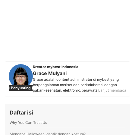
Kreator mybest Indonesia
Grace Mulyani
Grace adalah content administrator di mybest yang
berpengalaman meriset dan berkolaborasi dengan
Penyunting
pakar kesehatan, elektronik, perawatan tubuh,
Lanjut membaca
makanan, dan fashion. Sejak masa studinya, ia
mengembangkan passion menulis yang telah
diwujudkan sebagai content creator di Lemon8 dan
Daftar isi
content writer mybest. Kini, Grace berkomitmen untuk
menyajikan rekomendasi produk yang akurat demi
Why You Can Trust Us
menjamin setiap artikel yang dipandunya membantu
pembaca mybest membuat keputusan belanja yang
tepat.
Mengapa Halloween identik dengan kostum?