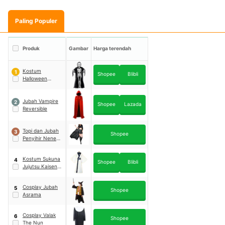
Paling Populer
Produk
Gambar
Harga terendah
Kostum
1
Shopee
Blibli
Halloween
Tengkorak
Scream
Jubah Vampire
2
Shopee
Lazada
Reversible
Topi dan Jubah
3
Shopee
Penyihir Nenek
Sihir
Kostum Sukuna
4
Shopee
Blibli
Jujutsu Kaisen
Itadori Yuuji
Cosplay Jubah
5
Shopee
Asrama
Cosplay Valak
6
Shopee
The Nun