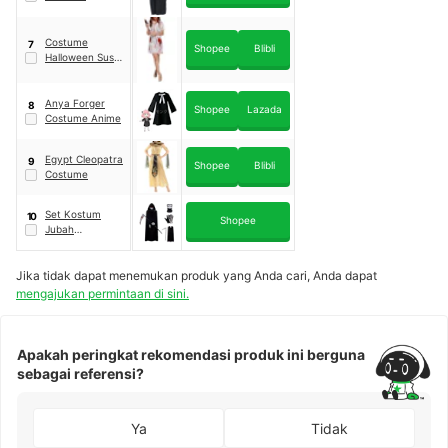
Costume
7
Shopee
Blibli
Halloween Suster
Ngesot
Anya Forger
8
Shopee
Lazada
Costume Anime
Egypt Cleopatra
9
Shopee
Blibli
Costume
Set Kostum
10
Shopee
Jubah
Berkerudung
Panjang dengan
Jika tidak dapat menemukan produk yang Anda cari, Anda dapat
Topeng
Tengkorak
mengajukan permintaan di sini.
Apakah peringkat rekomendasi produk ini berguna
sebagai referensi?
Ya
Tidak