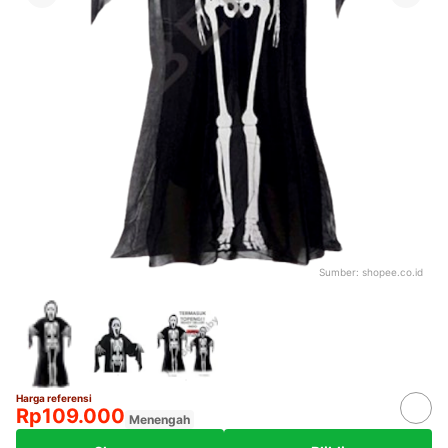
Sumber:
shopee.co.id
Harga referensi
Rp109.000
Menengah