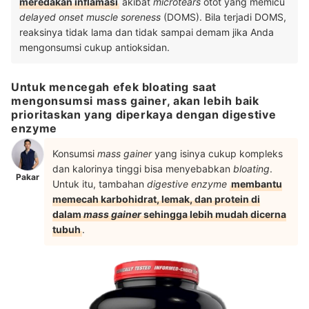
meredakan inflamasi
akibat
microtears
otot yang memicu
delayed onset muscle soreness
(DOMS). Bila terjadi DOMS,
reaksinya tidak lama dan tidak sampai demam jika Anda
mengonsumsi cukup antioksidan.
Untuk mencegah efek bloating saat
mengonsumsi mass gainer, akan lebih baik
prioritaskan yang diperkaya dengan digestive
enzyme
Konsumsi
mass gainer
yang isinya cukup kompleks
dan kalorinya tinggi bisa menyebabkan
bloating
.
Pakar
Untuk itu, tambahan
digestive enzyme
membantu
memecah karbohidrat, lemak, dan protein di
dalam
mass gainer
sehingga lebih mudah dicerna
tubuh
.