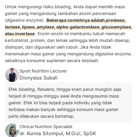
Untuk mengurangi risiko
bloating
, Anda dapat memilih
mass
gainer
yang mengandung tambahan enzim pencernaan
(
digestive enzyme
).
Beberapa contohnya adalah
protease
,
lactase
,
lipase
,
amylase
, a
lpha-galactosidase
,
glucoamylase
,
atau
invertase
. Enzim-enzim ini membantu tubuh memecah
karbohidrat, protein, dan lemak sehingga lebih mudah diserap,
disimpan, dan digunakan oleh tubuh. Jika Anda tidak
menemukan
mass gainer
yang mengandung
digestive enzyme
,
sebaiknya konsumsi suplemen secara terpisah.
Sport Nutrition Lecturer
Dionysius Subali
Efek
bloating
,
flatulens
, hingga kram perut mungkin saja
terjadi di minggu-minggu awal Anda mengosumsi
mass
gainer
. Efek ini bisa terjadi pada individu yang tidak
terbiasa makan banyak sehingga konsumi
mass gainer
perlu dilakukan secara bertahap.
Clinical Nutrition Specialist
dr. Kurnia Sitompul, M.Gizi, SpGK