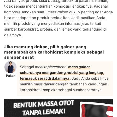
Ada banyak produk susu
bulking
terbaik di pasaran. Namun,
tidak semua mencantumkan komposisi lengkapnya. Padahal,
komposisi lengkap suatu
mass gainer
cukup penting agar Anda
bisa mendapatkan produk berkualitas. Jadi, pastikan Anda
memilih produk yang menyediakan informasi jelas terkait
sumber karbohidrat, protein, dan lemak yang terkandung di
dalamnya.
Jika memungkinkan, pilih gainer yang
menambahkan karbohidrat kompleks sebagai
sumber serat
Sebagai
meal replacement
,
mass gainer
seharusnya mengandung nutrisi yang lengkap,
Pakar
termasuk serat di dalamnya
. Jadi, Anda sebaiknya
memilih
mass gainer
dengan tambahan kandungan
karbohidrat kompleks sebagai sumber seratnya.