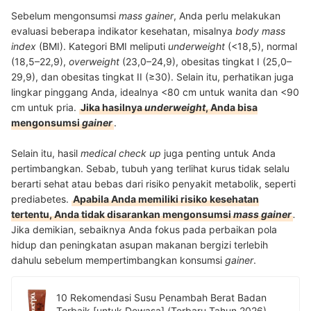
Sebelum mengonsumsi
mass gainer
, Anda perlu melakukan
evaluasi beberapa indikator kesehatan, misalnya
body mass
index
(BMI). Kategori BMI meliputi
underweight
(<18,5), normal
(18,5–22,9),
overweight
(23,0–24,9), obesitas tingkat I (25,0–
29,9), dan obesitas tingkat II (≥30). Selain itu, perhatikan juga
lingkar pinggang Anda, idealnya <80 cm untuk wanita dan <90
cm untuk pria.
Jika hasilnya
underweight
, Anda bisa
mengonsumsi
gainer
.
Selain itu, hasil
medical check up
juga penting untuk Anda
pertimbangkan. Sebab, tubuh yang terlihat kurus tidak selalu
berarti sehat atau bebas dari risiko penyakit metabolik, seperti
prediabetes.
Apabila Anda memiliki risiko kesehatan
tertentu, Anda tidak disarankan mengonsumsi
mass gainer
.
Jika demikian, sebaiknya Anda fokus pada perbaikan pola
hidup dan peningkatan asupan makanan bergizi terlebih
dahulu sebelum mempertimbangkan konsumsi
gainer
.
10 Rekomendasi Susu Penambah Berat Badan
Terbaik [untuk Dewasa] (Terbaru Tahun 2026)