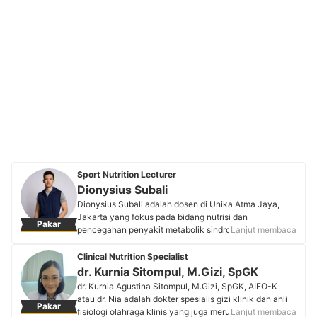
Sport Nutrition Lecturer
Dionysius Subali
Dionysius Subali adalah dosen di Unika Atma Jaya,
Jakarta yang fokus pada bidang nutrisi dan
Pakar
pencegahan penyakit metabolik sindrom. Beliau
Lanjut membaca
mendalami ilmu nutrigenomika, nutrisi olahraga,
personalized nutrition, serta pangan fungsional. Selain
Clinical Nutrition Specialist
mengajar, ia juga terlibat dalam riset nutrisi bersama
dr. Kurnia Sitompul, M.Gizi, SpGK
Nutrifood Research Center sejak 2019 yang
dr. Kurnia Agustina Sitompul, M.Gizi, SpGK, AIFO-K
memperkuat kiprahnya di bidang nutrisi berbasis sains
atau dr. Nia adalah dokter spesialis gizi klinik dan ahli
Pakar
dan riset. Grand finalist The New L-Men of The Year
fisiologi olahraga klinis yang juga merupakan dosen di
Lanjut membaca