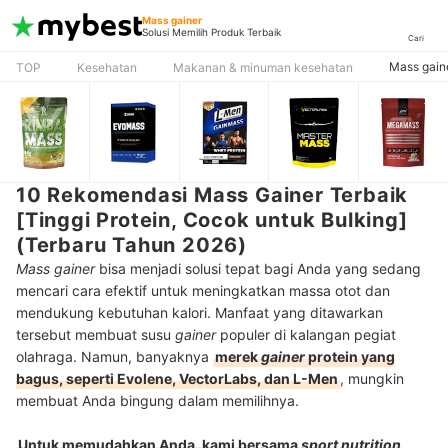
Mass gainer
Solusi Memilih Produk Terbaik
Cari
Mass gain
TOP
Kesehatan
Makanan & minuman kesehatan
10 Rekomendasi Mass Gainer Terbaik
[Tinggi Protein, Cocok untuk Bulking]
(Terbaru Tahun 2026)
Mass gainer
bisa menjadi solusi tepat bagi Anda yang sedang
mencari cara efektif untuk meningkatkan massa otot dan
mendukung kebutuhan kalori. Manfaat yang ditawarkan
tersebut membuat susu
gainer
populer di kalangan pegiat
olahraga. Namun, banyaknya
merek
gainer
protein yang
bagus, seperti Evolene, VectorLabs, dan L-Men
, mungkin
membuat Anda bingung dalam memilihnya.
Untuk memudahkan Anda, kami bersama
sport nutrition