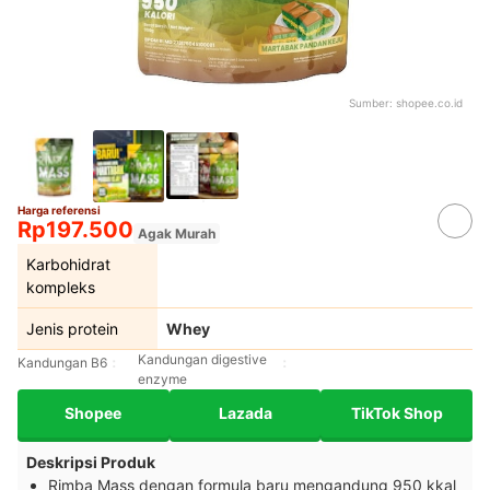
Sumber:
shopee.co.id
Harga referensi
Rp197.500
Agak Murah
Karbohidrat
kompleks
Jenis protein
Whey
Kandungan digestive
Kandungan B6
enzyme
Shopee
Lazada
TikTok Shop
Deskripsi Produk
Rimba Mass dengan formula baru mengandung 950 kkal