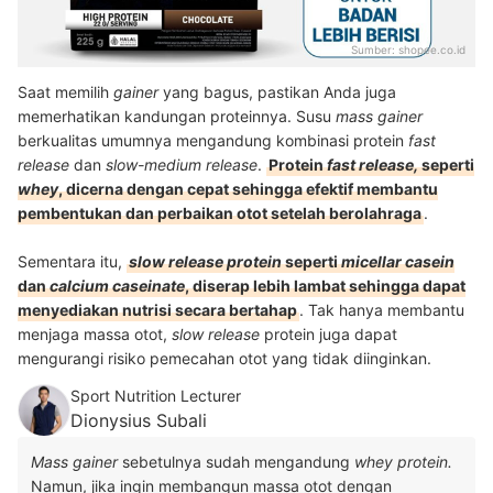
Sumber:
shopee.co.id
Saat memilih
gainer
yang bagus, pastikan Anda juga
memerhatikan kandungan proteinnya. Susu
mass gainer
berkualitas umumnya mengandung kombinasi protein
fast
release
dan
slow-medium release
.
Protein
fast release,
seperti
whey
, dicerna dengan cepat sehingga efektif membantu
pembentukan dan perbaikan otot setelah berolahraga
.
Sementara itu,
slow release protein
seperti
micellar casein
dan
calcium
caseinate
, diserap lebih lambat sehingga dapat
menyediakan nutrisi secara bertahap
. Tak hanya membantu
menjaga massa otot,
slow release
protein juga dapat
mengurangi risiko pemecahan otot yang tidak diinginkan.
Sport Nutrition Lecturer
Dionysius Subali
Mass gainer
sebetulnya sudah mengandung
whey protein.
Namun, jika ingin membangun massa otot dengan