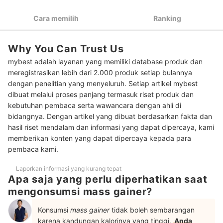
lengkapnya untuk mendapatkan mass gainer berkualitas
Cara memilih
Ranking
Jika Anda ingin meningkatkan berat badan diikuti dengan
3
berolahraga, pilih mass gainer yang komplet dengan vitamin
B6
Why You Can Trust Us
Pilih mass gainer yang sudah memiliki nomor BPOM; Lebih
4
mybest adalah layanan yang memiliki database produk dan
baik lagi jika sudah mendapat sertifikasi Labdoor
meregistrasikan lebih dari 2.000 produk setiap bulannya
Peringkat Mass Gainer Terbaik
dengan penelitian yang menyeluruh. Setiap artikel mybest
dibuat melalui proses panjang termasuk riset produk dan
Apa perbedaan whey protein dan mass gainer?
kebutuhan pembaca serta wawancara dengan ahli di
bidangnya. Dengan artikel yang dibuat berdasarkan fakta dan
Kapan sebaiknya minum mass gainer?
hasil riset mendalam dan informasi yang dapat dipercaya, kami
memberikan konten yang dapat dipercaya kepada para
Baca juga rekomendasi suplemen fitness lainnya di sini
pembaca kami.
Laporkan informasi yang kurang tepat
Apa saja yang perlu diperhatikan saat
mengonsumsi mass gainer?
Konsumsi
mass gainer
tidak boleh sembarangan
karena kandungan kalorinya yang tinggi.
Anda