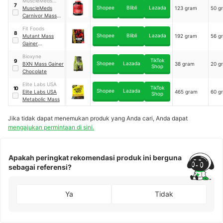
MuscleMeds
7
Shopee
Blibli
Lazada
Performance
MuscleMeds
123 gram
50 g
Technologies
Carnivor Mass
Gainer Chocolate
Fit Foods
8
Shopee
Blibli
Lazada
Mutant Mass
192 gram
56 g
Gainer
Strawberry
Bioxyne
Banana
TikTok
9
Shopee
Lazada
BXN Mass Gainer
38 gram
20 g
Shop
Chocolate
Elite Labs USA
TikTok
10
Shopee
Lazada
Elite Labs USA
465 gram
60 g
Shop
Metabolic Mass
Jika tidak dapat menemukan produk yang Anda cari, Anda dapat
mengajukan permintaan di sini.
Apakah peringkat rekomendasi produk ini berguna
sebagai referensi?
Ya
Tidak