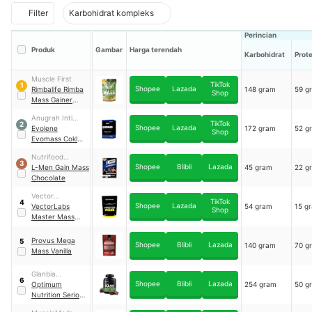
Filter
Karbohidrat kompleks
Perincian
Produk
Gambar
Harga terendah
Karbohidrat
Prote
Muscle First
TikTok
1
Shopee
Lazada
Rimbalife Rimba
148 gram
59 g
Shop
Mass Gainer
Martabak
Anugrah Inti
Pandan Keju
TikTok
2
Shopee
Lazada
Makmur
Evolene
172 gram
52 g
Shop
Indonesia
Evomass Coklat
Hazelnut
Nutrifood
3
Shopee
Blibli
Lazada
Indonesia
L-Men Gain Mass
45 gram
22 g
Chocolate
Vector
TikTok
4
Shopee
Lazada
Laboratories
VectorLabs
54 gram
15 g
Shop
Master Mass
Caramel
Provus Mega
5
Shopee
Blibli
Lazada
140 gram
70 g
Mass Vanilla
Glanbia
6
Shopee
Blibli
Lazada
Performance
Optimum
254 gram
50 g
Nutrition
Nutrition Serious
Mass Chocolate