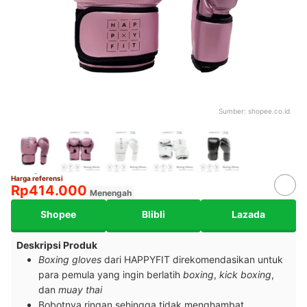
Sumber:
shopee.co.id
Harga referensi
Rp414.000
Menengah
Shopee
Blibli
Lazada
Deskripsi Produk
Boxing gloves
dari HAPPYFIT direkomendasikan untuk
para pemula yang ingin berlatih
boxing
,
kick boxing
,
dan
muay thai
Bobotnya ringan sehingga tidak menghambat