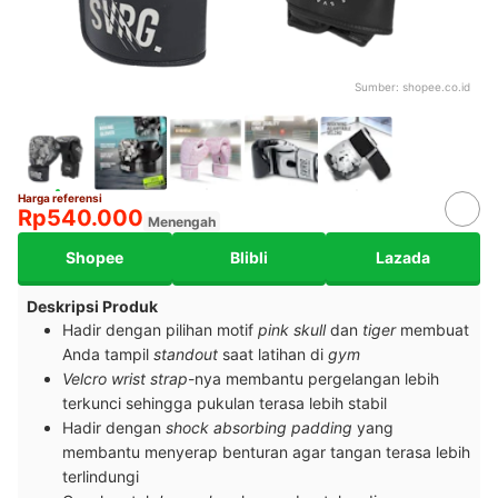
Sumber:
shopee.co.id
Harga referensi
Rp540.000
Menengah
Shopee
Blibli
Lazada
Deskripsi Produk
Hadir dengan pilihan motif
pink skull
dan
tiger
membuat
Anda tampil
standout
saat latihan di
gym
Velcro wrist strap
-nya membantu pergelangan lebih
terkunci sehingga pukulan terasa lebih stabil
Hadir dengan
shock absorbing padding
yang
membantu menyerap benturan agar tangan terasa lebih
terlindungi