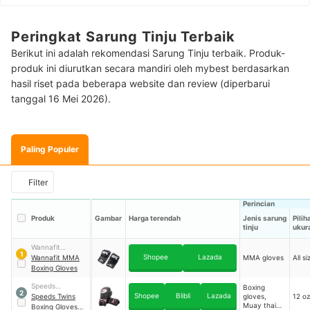
Peringkat Sarung Tinju Terbaik
Berikut ini adalah rekomendasi Sarung Tinju terbaik. Produk-
produk ini diurutkan secara mandiri oleh mybest berdasarkan
hasil riset pada beberapa website dan review (diperbarui
tanggal 16 Mei 2026).
Paling Populer
Filter
Perincian
Produk
Gambar
Harga terendah
Jenis sarung
Pilih
tinju
ukur
Wannafit
1
Shopee
Lazada
Indonesia
Wannafit MMA
MMA gloves
All si
Boxing Gloves
Speeds
Boxing
2
Shopee
Blibli
Lazada
Indonesia
Speeds Twins
gloves,
12 oz
Muay thai
Boxing Gloves
｜