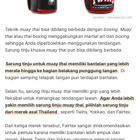
Sumber:
twinsspecial.com
Teknik
muay thai
bisa dibilang berbeda dengan
boxing
.
Muay
thai
atau
thai boxing
menggabungkan
martial art
dan
boxing
sehingga Anda diperbolehkan menggunakan tendangan.
Sarung tinju khusus
muay thai
pun bisa dibilang berbeda.
Sarung tinju untuk
muay thai
memiliki bantalan yang lebih
merata hingga ke bagian belakang punggung tangan
. Di
bagian samping telapak tangan pun terdapat bantalan.
Selain itu, sarung tinju
muay thai
memiliki
grip
yang lebih
fleksibel untuk menangkap tendangan lawan.
Agar Anda lebih
yakin memilih sarung tinju
muay thai,
pilihlah sarung tinju
dari merek asal Thailand
, seperti Twins, Yokkao, dan Fairtex.
Dari ketiga merek tersebut, Fairtex sangat direkomendasikan
untuk pemula karena memiliki bantalan lebih empuk dan
ringan. Merek Twins dan Yokkao umumnya menjual sarung