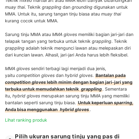
Teknik
mixed martial art
atau MMA lebih banyak dibandingkan
muay thai
. Teknik
grappling
dan
grounding
digunakan untuk
MMA. Untuk itu, sarung tangan tinju biasa atau
muay thai
kurang cocok untuk MMA.
Sarung tinju MMA atau
MMA
gloves
memiliki bagian jari-jari dan
telapak tangan yang terbuka untuk teknik
grappling
. Teknik
grappling
adalah teknik mengunci lawan atau melepaskan diri
dari kuncian lawan. Alhasil, jari-jari Anda harus lebih fleksibel.
MMA
gloves
sendiri terbagi lagi menjadi dua jenis,
yaitu
competition gloves
dan
hybrid gloves
.
Bantalan pada
competition gloves
lebih minim dengan bagian jari-jari yang
terbuka untuk memudahkan teknik
grappling
. Sementara
itu,
hybrid gloves
merupakan sarung tinju MMA yang memiliki
bantalan seperti sarung tinju biasa.
Untuk keperluan
sparring,
Anda bisa menggunakan
hybrid gloves
.
Lihat ranking produk
Pilih ukuran sarung tinju yang pas di