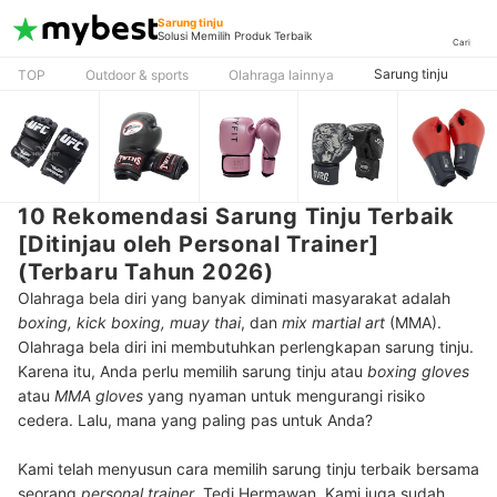
Sarung tinju
Solusi Memilih Produk Terbaik
Cari
Sarung tinju
TOP
Outdoor & sports
Olahraga lainnya
10 Rekomendasi Sarung Tinju Terbaik
[Ditinjau oleh Personal Trainer]
(Terbaru Tahun 2026)
Olahraga bela diri yang banyak diminati masyarakat adalah
boxing, kick boxing,
muay thai
, dan
mix martial art
(MMA).
Olahraga bela diri ini membutuhkan perlengkapan sarung tinju.
Karena itu, Anda perlu memilih sarung tinju atau
boxing gloves
atau
MMA
gloves
yang nyaman untuk mengurangi risiko
cedera. Lalu, mana yang paling pas untuk Anda?
Kami telah menyusun cara memilih sarung tinju terbaik bersama
seorang
personal trainer
, Tedi Hermawan. Kami juga sudah