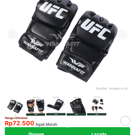
Sumber:
shopee.co.id
Harga referensi
Rp72.500
Agak Murah
Shopee
Lazada