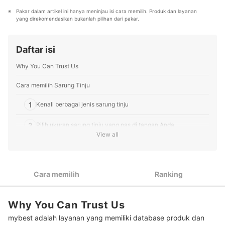
mengembangkan passion menulis yang telah
yang komprehensif.
Pakar dalam artikel ini hanya meninjau isi cara memilih. Produk dan layanan 
diwujudkan sebagai content creator di Lemon8 dan
Profil Tedi Hermawan
yang direkomendasikan bukanlah pilihan dari pakar.
content writer mybest. Kini, Grace berkomitmen untuk
menyajikan rekomendasi produk yang akurat demi
menjamin setiap artikel yang dipandunya membantu
Daftar isi
pembaca mybest membuat keputusan belanja yang
tepat.
Why You Can Trust Us
Profil Grace Mulyani
Cara memilih Sarung Tinju
1
Kenali berbagai jenis sarung tinju
2
Pilih ukuran sarung tinju yang pas di tangan Anda
View all
Peringkat Sarung Tinju Terbaik
Sarung tangan tinju terbuat dari apa?
Cara memilih
Ranking
Tips cara merawat sarung tinju tetap bersih
Why You Can Trust Us
Tips aman menggunakan sarung tinju dan MMA dari personal trainer
kami, Tedi Hermawan
mybest adalah layanan yang memiliki database produk dan