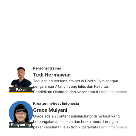
Personal trainer
Tedi Hermawan
Tedi adalah personal trainer di Gold's Gym dengan
pengalaman 7 tahun yang lulus dari Fakultas
Pakar
Pendidikan Olahraga dan Kesehatan di Universitas
Lanjut membaca
Pendidikan Indonesia, Bandung. Piawai di bidang
olahraga, ia telah menjadi atlet cabang olahraga futsal,
Kreator mybest Indonesia
pencak silat, dan kriket dengan prestasi tingkat daerah
Grace Mulyani
hingga nasional. Kompetensinya sebagai pelatih
Grace adalah content administrator di mybest yang
dibuktikan dengan sertifikasi olahraga dari BNSP,
berpengalaman meriset dan berkolaborasi dengan
Penyunting
pelatih fisik renang, dan pelatih massage level 1
pakar kesehatan, elektronik, perawatan tubuh,
Lanjut membaca
nasional. Kombinasi latar belakang akademis dan
makanan, dan fashion. Sejak masa studinya, ia
pengalaman praktis menjadikan Tedi sebagai trainer