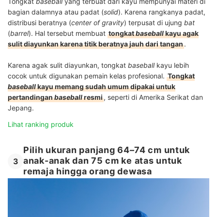
Tongkat
baseball
yang terbuat dari kayu mempunyai materi di
bagian dalamnya atau padat (
solid
). Karena rangkanya padat,
distribusi beratnya (
center of gravity
) terpusat di ujung
bat
(
barrel
). Hal tersebut membuat
tongkat
baseball
kayu agak
sulit diayunkan karena titik beratnya jauh dari tangan
.
Karena agak sulit diayunkan, tongkat
baseball
kayu lebih
cocok untuk digunakan pemain kelas profesional.
Tongkat
baseball
kayu memang sudah umum dipakai untuk
pertandingan
baseball
resmi
, seperti di Amerika Serikat dan
Jepang.
Lihat ranking produk
Pilih ukuran panjang 64–74 cm untuk
anak-anak dan 75 cm ke atas untuk
3
remaja hingga orang dewasa