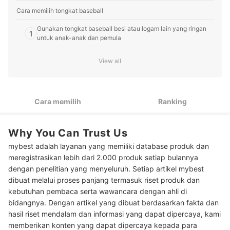
Cara memilih tongkat baseball
Gunakan tongkat baseball besi atau logam lain yang ringan
1
untuk anak-anak dan pemula
Untuk digunakan latihan memukul, utamakan tongkat
2
View all
baseball kayu yang solid agar menghasilkan pukulan kuat
Pilih ukuran panjang 64–74 cm untuk anak-anak dan 75 cm
3
ke atas untuk remaja hingga orang dewasa
Cara memilih
Ranking
10 Rekomendasi tongkat baseball terbaik
Why You Can Trust Us
Cara mengetahui ukuran tongkat baseball sudah tepat
mybest adalah layanan yang memiliki database produk dan
Baca juga rekomendasi produk perlengkapan baseball lainnya di sini
meregistrasikan lebih dari 2.000 produk setiap bulannya
dengan penelitian yang menyeluruh. Setiap artikel mybest
dibuat melalui proses panjang termasuk riset produk dan
kebutuhan pembaca serta wawancara dengan ahli di
bidangnya. Dengan artikel yang dibuat berdasarkan fakta dan
hasil riset mendalam dan informasi yang dapat dipercaya, kami
memberikan konten yang dapat dipercaya kepada para