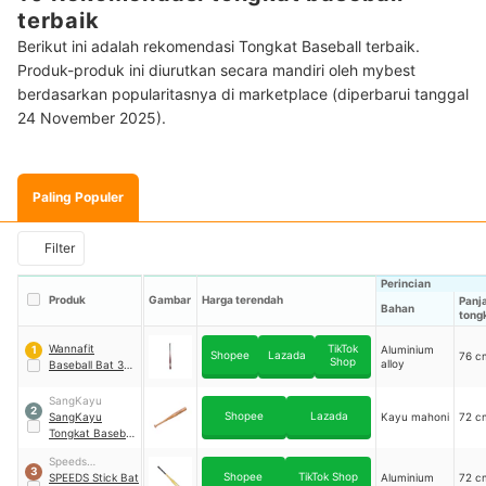
terbaik
Berikut ini adalah rekomendasi Tongkat Baseball terbaik.
Produk-produk ini diurutkan secara mandiri oleh mybest
berdasarkan popularitasnya di marketplace (diperbarui tanggal
24 November 2025).
Paling Populer
Filter
Perincian
Produk
Gambar
Harga terendah
Panj
Bahan
tong
Wannafit
TikTok
Aluminium
1
Shopee
Lazada
76 c
Shop
alloy
Baseball Bat 30
Inch
SangKayu
2
Shopee
Lazada
SangKayu
Kayu mahoni
72 c
Tongkat Baseball
Kayu 72 cm
Speeds
3
Shopee
TikTok Shop
Indonesia
SPEEDS Stick Bat
Aluminium
72 c