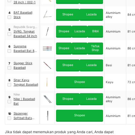
28 inch
｜
002-1
BAT Baseball
Aluminium
4
Shopee
Lazada
84 c
alloy
Stick
Republik Svarga
5
Shopee
Lazada
Blibli
Indonesia
SVRG. Tongkat
Aluminium
81 c
Baseball 34 inch
Supreme
TikTok
6
Shopee
Lazada
Aluminium
86 c
Shop
Baseball Bat 81
cm
Slugger Stick
7
Shopee
Lazada
Besi
81 c
Baseball
Sinar Kayu
8
Shopee
Kayu
72 c
Tongkat Baseball
Nike
Aluminium
9
Shopee
Lazada
Nike
｜
Baseball
86 c
alloy
Bat
Slazenger
10
Shopee
Aluminium
81 c
Softball Bats
Black
Jika tidak dapat menemukan produk yang Anda cari, Anda dapat