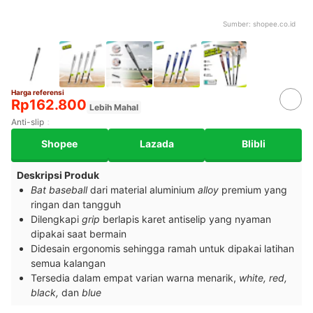
Sumber:
shopee.co.id
Harga referensi
Rp162.800
Lebih Mahal
Anti-slip
Shopee
Lazada
Blibli
Deskripsi Produk
Bat baseball
dari material aluminium
alloy
premium yang
ringan dan tangguh
Dilengkapi
grip
berlapis karet antiselip yang nyaman
dipakai saat bermain
Didesain ergonomis sehingga ramah untuk dipakai latihan
semua kalangan
Tersedia dalam empat varian warna menarik,
white, red,
black,
dan
blue