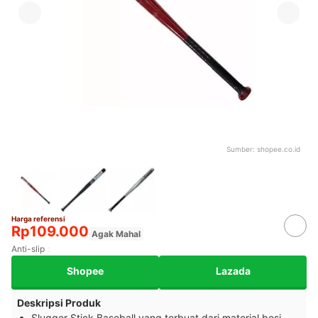
Sumber:
shopee.co.id
Harga referensi
Rp109.000
Agak Mahal
Anti-slip
Shopee
Lazada
Deskripsi Produk
Slugger Stick Baseball yang terbuat dari material besi