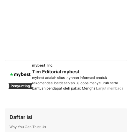
mybest, Inc.
Tim Editorial mybest
mybest adalah situs layanan informasi produk
rekomendasi berdasarkan uji coba menyeluruh serta
Penyunting
bantuan pendapat oleh pakar. Menghasilkan konten
Lanjut membaca
setiap hari, mybest menyediakan pengalaman memilih
terbaik bagi lebih dari 3 juta user per bulannya.
Berbagai tema konten, mulai dari kosmetik, kebutuhan
sehari-hari, elektronik rumah tangga, hingga jasa bisa
ditemukan di mybest.
Daftar isi
Profil Tim Editorial mybest
Why You Can Trust Us