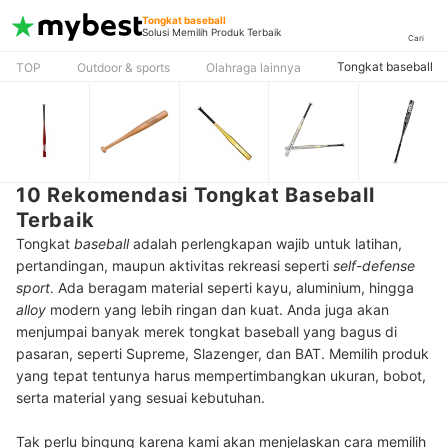
Tongkat baseball
Solusi Memilih Produk Terbaik
Cari
Tongkat baseball
TOP
Outdoor & sports
Olahraga lainnya
10 Rekomendasi Tongkat Baseball
Terbaik
Tongkat
baseball
adalah perlengkapan wajib untuk latihan,
pertandingan, maupun aktivitas rekreasi seperti
self-defense
sport
. Ada beragam material seperti kayu, aluminium, hingga
alloy
modern yang lebih ringan dan kuat. Anda juga akan
menjumpai banyak merek tongkat baseball yang bagus di
pasaran, seperti Supreme, Slazenger, dan BAT. Memilih produk
yang tepat tentunya harus mempertimbangkan ukuran, bobot,
serta material yang sesuai kebutuhan.
Tak perlu bingung karena kami akan menjelaskan cara memilih