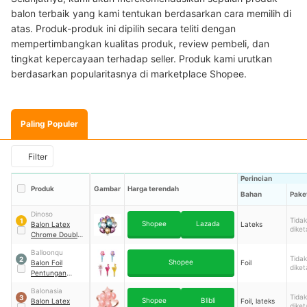
balon terbaik yang kami tentukan berdasarkan cara memilih di
atas. Produk-produk ini dipilih secara teliti dengan
mempertimbangkan kualitas produk, review pembeli, dan
tingkat kepercayaan terhadap seller. Produk kami urutkan
berdasarkan popularitasnya di marketplace Shopee.
Paling Populer
Filter
Perincian
Produk
Gambar
Harga terendah
Bahan
Pake
Dinoso
Tidak
1
Shopee
Lazada
Balon Latex
Lateks
diket
Chrome Double
Metalik 12 Inch
Balloonqu
Tidak
2
Shopee
Balon Foil
Foil
diket
Pentungan
Tongkat
Balonasia
Tidak
3
Shopee
Blibli
Balon Latex
Foil, lateks
diket