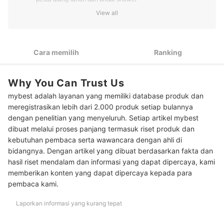
View all
Untuk mainan anak, cari balon foil dan vinyl dengan karakter
2
lucu atau bentuk yang unik
Pertimbangkan balon lateks untuk opsi yang lebih ramah
3
Cara memilih
Ranking
lingkungan
Pilih balon yang bisa diisi gas helium untuk dekorasi langit-
4
langit ruangan
Why You Can Trust Us
mybest adalah layanan yang memiliki database produk dan
Beli yang dijual secara bundle atau set bila Anda perlu balon
5
untuk backdrop pesta
meregistrasikan lebih dari 2.000 produk setiap bulannya
dengan penelitian yang menyeluruh. Setiap artikel mybest
10 Rekomendasi balon terbaik
dibuat melalui proses panjang termasuk riset produk dan
kebutuhan pembaca serta wawancara dengan ahli di
Baca juga rekomendasi dekorasi perayaan lainnya di sini
bidangnya. Dengan artikel yang dibuat berdasarkan fakta dan
hasil riset mendalam dan informasi yang dapat dipercaya, kami
memberikan konten yang dapat dipercaya kepada para
pembaca kami.
Laporkan informasi yang kurang tepat