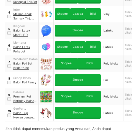
Rosegold Foil Set
Intex
Tidak
4
Shopee
Lazada
Blibli
Mainan Anak
Vinyl
diket
Samsak Tinju
Intex44669 3D
Kingdom
Bop Bags Animal
Tidak
5
Shopee
Balon Latex
Lateks
diket
Motif HBD
Montana
Tidak
6
Shopee
Lazada
Blibli
Balon Latex
Lateks
diket
Polkadot
Windblown Ballon
Tidak
7
Shopee
Blibli
Balon Foil Set
Foil, lateks
diket
Bride to be
Scoop Ideas
Tidak
8
Shopee
Foil
diket
Balon Foil Fancy
Ballonia
Tidak
9
Shopee
Blibli
Premium Foil
Foil, lateks
diket
Birthday Baloon
Dinosaur
GeeParty
Tidak
10
Shopee
Balon Tiup
Lateks
diket
Hewan Jungle
Safari
Jika tidak dapat menemukan produk yang Anda cari, Anda dapat