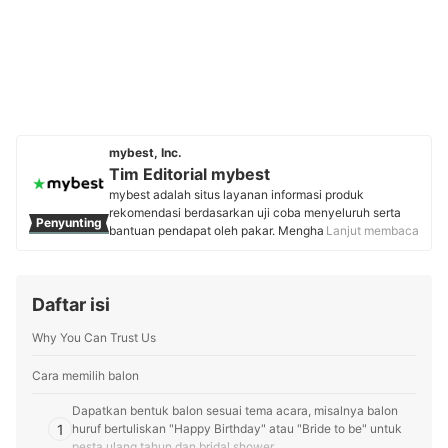
mybest, Inc.
Tim Editorial mybest
mybest adalah situs layanan informasi produk
rekomendasi berdasarkan uji coba menyeluruh serta
Penyunting
bantuan pendapat oleh pakar. Menghasilkan konten
Lanjut membaca
setiap hari, mybest menyediakan pengalaman memilih
terbaik bagi lebih dari 3 juta user per bulannya.
Berbagai tema konten, mulai dari kosmetik, kebutuhan
Daftar isi
sehari-hari, elektronik rumah tangga, hingga jasa bisa
ditemukan di mybest.
Why You Can Trust Us
Profil Tim Editorial mybest
Cara memilih balon
Dapatkan bentuk balon sesuai tema acara, misalnya balon
1
huruf bertuliskan "Happy Birthday" atau "Bride to be" untuk
pesta ulang tahun dan bridal shower