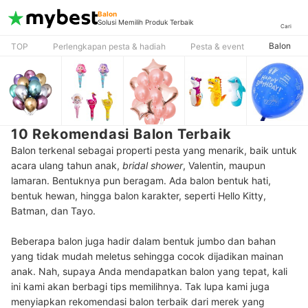
Balon
Solusi Memilih Produk Terbaik
Cari
Balon
TOP
Perlengkapan pesta & hadiah
Pesta & event
10 Rekomendasi Balon Terbaik
Balon terkenal sebagai properti pesta yang menarik, baik untuk
acara ulang tahun anak,
bridal shower
, Valentin, maupun
lamaran. Bentuknya pun beragam. Ada balon bentuk hati,
bentuk hewan, hingga balon karakter, seperti Hello Kitty,
Batman, dan Tayo.
Beberapa balon juga hadir dalam bentuk jumbo dan bahan
yang tidak mudah meletus sehingga cocok dijadikan mainan
anak.
Nah, supaya Anda mendapatkan balon yang tepat, kali
ini kami akan berbagi tips memilihnya. Tak lupa kami juga
menyiapkan rekomendasi balon terbaik dari merek yang