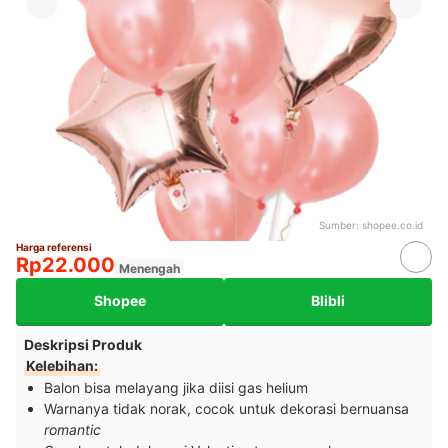
Sumber:
shopee.co.id
Harga referensi
Rp22.000
Menengah
Shopee
Blibli
Deskripsi Produk
Kelebihan:
Balon bisa melayang jika diisi gas helium
Warnanya tidak norak, cocok untuk dekorasi bernuansa
romantic