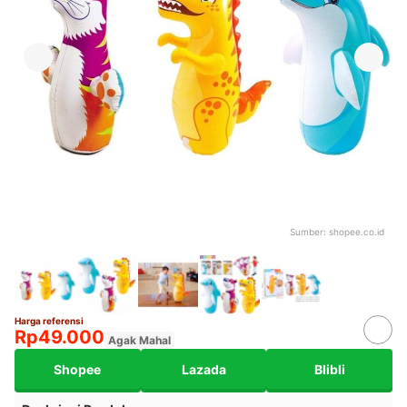
Sumber:
shopee.co.id
Harga referensi
Rp49.000
Agak Mahal
Shopee
Lazada
Blibli