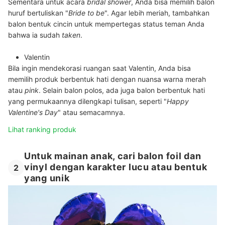
Sementara untuk acara
bridal shower
, Anda bisa memilih balon
huruf bertuliskan "
Bride to be
". Agar lebih meriah, tambahkan
balon bentuk cincin untuk mempertegas status teman Anda
bahwa ia sudah
taken
.
Valentin
Bila ingin mendekorasi ruangan saat Valentin, Anda bisa
memilih produk berbentuk hati dengan nuansa warna merah
atau
pink
. Selain balon polos, ada juga balon berbentuk hati
yang permukaannya dilengkapi tulisan, seperti "
Happy
Valentine's Day
" atau semacamnya.
Lihat ranking produk
Untuk mainan anak, cari balon foil dan
vinyl dengan karakter lucu atau bentuk
2
yang unik