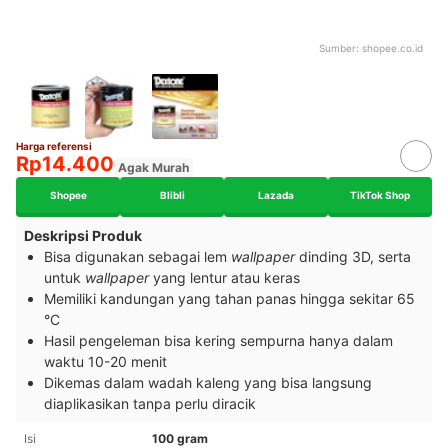
Sumber:
shopee.co.id
Harga referensi
Rp14.400
Agak Murah
Shopee
Blibli
Lazada
TikTok Shop
Deskripsi Produk
Bisa digunakan sebagai lem
wallpaper
dinding 3D, serta
untuk
wallpaper
yang lentur atau keras
Memiliki kandungan yang tahan panas hingga sekitar 65
°C
Hasil pengeleman bisa kering sempurna hanya dalam
waktu 10-20 menit
Dikemas dalam wadah kaleng yang bisa langsung
diaplikasikan tanpa perlu diracik
Isi
100 gram