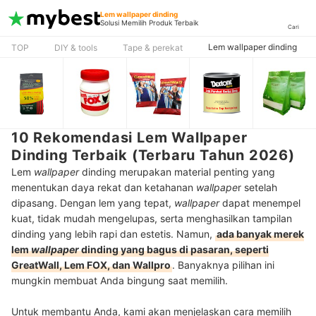
Lem wallpaper dinding
Solusi Memilih Produk Terbaik
Cari
Lem wallpaper dinding
TOP
DIY & tools
Tape & perekat
10 Rekomendasi Lem Wallpaper
Dinding Terbaik (Terbaru Tahun 2026)
Lem
wallpaper
dinding merupakan material penting yang
menentukan daya rekat dan ketahanan
wallpape
r setelah
dipasang. Dengan lem yang tepat,
wallpaper
dapat menempel
kuat, tidak mudah mengelupas, serta menghasilkan tampilan
dinding yang lebih rapi dan estetis. Namun,
ada banyak merek
lem
wallpaper
dinding yang bagus di pasaran, seperti
GreatWall, Lem FOX, dan Wallpro
. Banyaknya pilihan ini
mungkin membuat Anda bingung saat memilih.
Untuk membantu Anda, kami akan menjelaskan cara memilih