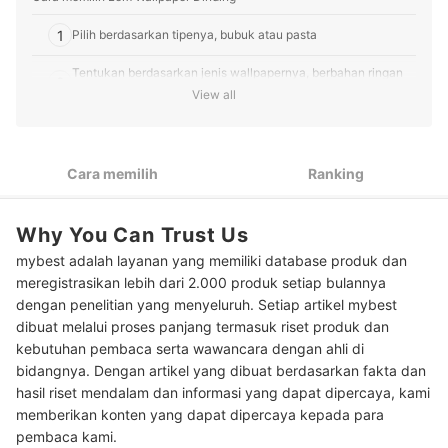
1
Pilih berdasarkan tipenya, bubuk atau pasta
Tentukan berdasarkan jenis wallpapernya, berbahan ringan
2
atau berat
View all
3
Sesuaikan dengan material dinding di rumah Anda
Cek kelebihan lainnya yang dimiliki, misalnya antijamur,
Cara memilih
Ranking
4
antilumut, antibakteri, atau tahan bau
Peringkat Lem Wallpaper Dinding Terbaik
Why You Can Trust Us
mybest adalah layanan yang memiliki database produk dan
Tips menempel wallpaper pada dinding
meregistrasikan lebih dari 2.000 produk setiap bulannya
Baca juga rekomendasi produk wallpaper dinding di sini
dengan penelitian yang menyeluruh. Setiap artikel mybest
dibuat melalui proses panjang termasuk riset produk dan
kebutuhan pembaca serta wawancara dengan ahli di
bidangnya. Dengan artikel yang dibuat berdasarkan fakta dan
hasil riset mendalam dan informasi yang dapat dipercaya, kami
memberikan konten yang dapat dipercaya kepada para
pembaca kami.