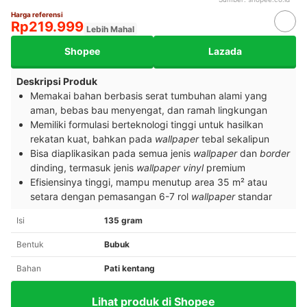
Harga referensi
Rp219.999
Lebih Mahal
Shopee
Lazada
Deskripsi Produk
Memakai bahan berbasis serat tumbuhan alami yang
aman, bebas bau menyengat, dan ramah lingkungan
Memiliki formulasi berteknologi tinggi untuk hasilkan
rekatan kuat, bahkan pada
wallpaper
tebal sekalipun
Bisa diaplikasikan pada semua jenis
wallpaper
dan
border
dinding, termasuk jenis
wallpaper vinyl
premium
Efisiensinya tinggi,
mampu menutup area 35
m²
atau
setara dengan pemasangan 6-7 rol
wallpaper
standar
Isi
135 gram
Bentuk
Bubuk
Bahan
Pati kentang
Lihat produk di Shopee