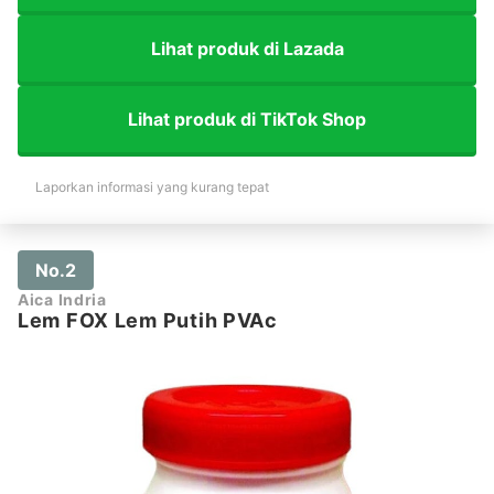
Lihat produk di Lazada
Lihat produk di TikTok Shop
Laporkan informasi yang kurang tepat
No.2
Aica Indria
Lem FOX Lem Putih PVAc