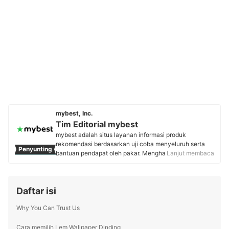
mybest, Inc.
Tim Editorial mybest
mybest adalah situs layanan informasi produk
rekomendasi berdasarkan uji coba menyeluruh serta
Penyunting
bantuan pendapat oleh pakar. Menghasilkan konten
Lanjut membaca
setiap hari, mybest menyediakan pengalaman memilih
terbaik bagi lebih dari 3 juta user per bulannya.
Berbagai tema konten, mulai dari kosmetik, kebutuhan
Daftar isi
sehari-hari, elektronik rumah tangga, hingga jasa bisa
ditemukan di mybest.
Why You Can Trust Us
Profil Tim Editorial mybest
Cara memilih Lem Wallpaper Dinding