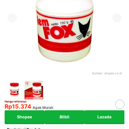
Sumber:
shopee.co.id
Harga referensi
Rp15.374
Agak Murah
Shopee
Blibli
Lazada