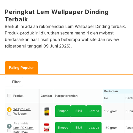
Peringkat Lem Wallpaper Dinding
Terbaik
Berikut ini adalah rekomendasi Lem Wallpaper Dinding terbaik.
Produk-produk ini diurutkan secara mandiri oleh mybest
berdasarkan hasil riset pada beberapa website dan review
(diperbarui tanggal 09 Juni 2026).
Paling Populer
Filter
Perincian
Produk
Gambar
Harga terendah
Isi
Bent
Wallpro Lem
1
Shopee
Blibli
Lazada
150 gram
Bubu
Wallpaper
Aica Indria
2
Shopee
Blibli
Lazada
Lem FOX Lem
150 gram
Past
Putih PVAc