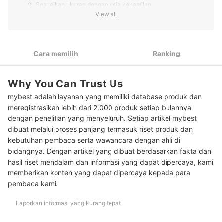
2
Sesuaikan ukuran dengan usia kehamilan
View all
3
Utamakan kenyamanan bahan kebaya
10 Rekomendasi kebaya terbaik untuk ibu hamil
Cara memilih
Ranking
Baca juga rekomendasi kebaya lainnya di sini
Why You Can Trust Us
mybest adalah layanan yang memiliki database produk dan
meregistrasikan lebih dari 2.000 produk setiap bulannya
dengan penelitian yang menyeluruh. Setiap artikel mybest
dibuat melalui proses panjang termasuk riset produk dan
kebutuhan pembaca serta wawancara dengan ahli di
bidangnya. Dengan artikel yang dibuat berdasarkan fakta dan
hasil riset mendalam dan informasi yang dapat dipercaya, kami
memberikan konten yang dapat dipercaya kepada para
pembaca kami.
Laporkan informasi yang kurang tepat