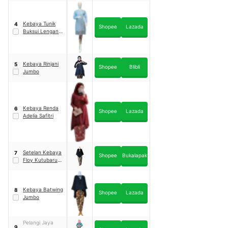
Kebaya Tunik
4
Shopee
Lazada
Buksui Lengan
Panjang
Kebaya Rinjani
5
Shopee
Blibli
Jumbo
Kebaya Renda
6
Shopee
Lazada
Adelia Safitri
Setelan Kebaya
7
Shopee
Bukalapak
Floy Kutubaru
Luna
Kebaya Batwing
8
Shopee
Lazada
Jumbo
Pelangi Jaya
9