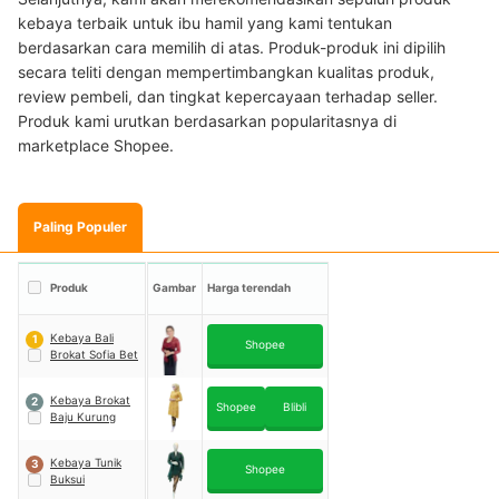
kebaya terbaik untuk ibu hamil yang kami tentukan
berdasarkan cara memilih di atas. Produk-produk ini dipilih
secara teliti dengan mempertimbangkan kualitas produk,
review pembeli, dan tingkat kepercayaan terhadap seller.
Produk kami urutkan berdasarkan popularitasnya di
marketplace Shopee.
Paling Populer
Produk
Gambar
Harga terendah
Kebaya Bali
1
Shopee
Brokat Sofia Bet
Kebaya Brokat
2
Shopee
Blibli
Baju Kurung
Kebaya Tunik
3
Shopee
Buksui