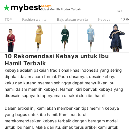
Kebaya
Solusi Memilih Produk Terbaik
Cari
10 R
TOP
Fashion wanita
Baju atasan wanita
Kebaya
10 Rekomendasi Kebaya untuk Ibu
Hamil Terbaik
Kebaya adalah pakaian tradisional khas Indonesia yang sering
dipakai dalam acara formal. Pada dasarnya, desain kebaya
kaku dan kurang nyaman sehingga dapat menyulitkan ibu
hamil dalam memilih kebaya. Namun, kini banyak kebaya yang
didesain supaya tetap nyaman dipakai oleh ibu hamil.
Dalam artikel ini, kami akan memberikan tips memilih kebaya
yang bagus untuk ibu hamil. Kami pun turut
merekomendasikan kebaya terbaik dengan beragam model
untuk ibu hamil. Maka dari itu, simak terus artikel kami untuk