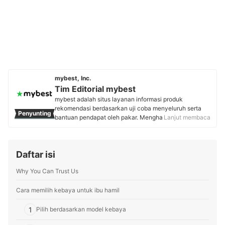
mybest, Inc.
Tim Editorial mybest
mybest adalah situs layanan informasi produk
rekomendasi berdasarkan uji coba menyeluruh serta
Penyunting
bantuan pendapat oleh pakar. Menghasilkan konten
Lanjut membaca
setiap hari, mybest menyediakan pengalaman memilih
terbaik bagi lebih dari 3 juta user per bulannya.
Berbagai tema konten, mulai dari kosmetik, kebutuhan
Daftar isi
sehari-hari, elektronik rumah tangga, hingga jasa bisa
ditemukan di mybest.
Why You Can Trust Us
Profil Tim Editorial mybest
Cara memilih kebaya untuk ibu hamil
1
Pilih berdasarkan model kebaya