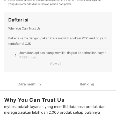
Pakar dalam artikel ini hanya meninjau isi cara memilih. Produk dan layanan 
Berbagai tema konten, mulai dari kosmetik, kebutuhan
yang direkomendasikan bukanlah pilihan dari pakar.
sehari-hari, elektronik rumah tangga, hingga jasa bisa
ditemukan di mybest.
Profil Tim Editorial mybest
Daftar isi
Why You Can Trust Us
Bekerja sama dengan pakar: Cara memilih aplikasi P2P lending yang
terdaftar di OJK
Utamakan aplikasi yang memiliki tingkat keberhasilan bayar
1
(TKB) tinggi
View all
2
Cari aplikasi yang memiliki proteksi asuransi
3
Pastikan memiliki track record baik
Cara memilih
Ranking
4
Cek kemudahan penggunaan aplikasinya
Why You Can Trust Us
Peringkat Aplikasi P2P Lending yang Terdaftar di OJK Terbaik
mybest adalah layanan yang memiliki database produk dan
meregistrasikan lebih dari 2.000 produk setiap bulannya