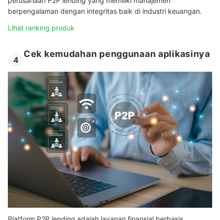
perusahaan P2P
lending
yang memiliki manajemen
berpengalaman dengan integritas baik di industri keuangan.
Lihat ranking produk
Cek kemudahan penggunaan aplikasinya
4
Platform P2P
lending
adalah layanan finansial berbasis