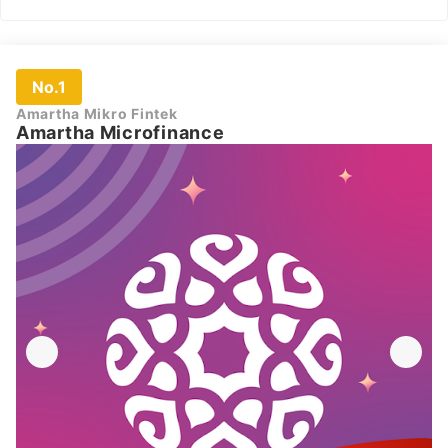
No.1
Amartha Mikro Fintek
Amartha Microfinance