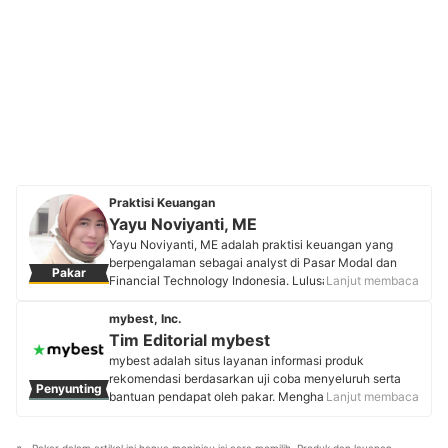
Praktisi Keuangan
Yayu Noviyanti, ME
Yayu Noviyanti, ME adalah praktisi keuangan yang
berpengalaman sebagai analyst di Pasar Modal dan
Pakar
Financial Technology Indonesia. Lulusan Fakultas
Lanjut membaca
Ekonomi Universitas Parahyangan dan Magister
Ekonomi Universitas Padjajaran ini memiliki sertifikasi
mybest, Inc.
APERD (Agen Penjual Efek Reksa Dana) dan WPPE
Tim Editorial mybest
(Wakil Perantara Pedagang Efek). Melalui media
mybest adalah situs layanan informasi produk
sosialnya, Yayu menjadi sumber edukasi yang
rekomendasi berdasarkan uji coba menyeluruh serta
Penyunting
terpercaya di industri keuangan dengan aktif berbagi
bantuan pendapat oleh pakar. Menghasilkan konten
Lanjut membaca
wawasan terkini seputar keuangan dan investasi.
setiap hari, mybest menyediakan pengalaman memilih
Profil Yayu Noviyanti, ME
terbaik bagi lebih dari 3 juta user per bulannya.