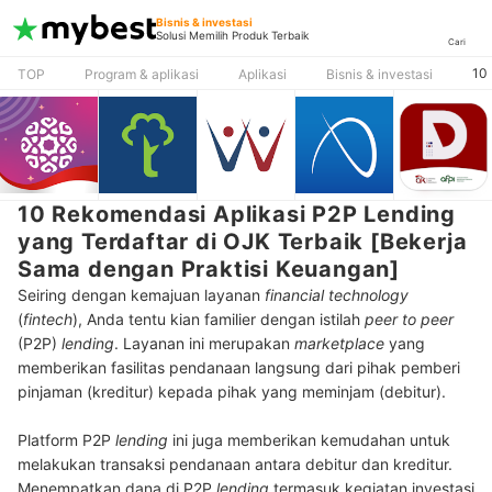
Bisnis & investasi
Solusi Memilih Produk Terbaik
Cari
10 
TOP
Program & aplikasi
Aplikasi
Bisnis & investasi
10 Rekomendasi Aplikasi P2P Lending
yang Terdaftar di OJK Terbaik [Bekerja
Sama dengan Praktisi Keuangan]
Seiring dengan kemajuan layanan
financial technology
(
fintech
), Anda tentu kian familier dengan istilah
peer to peer
(P2P)
lending
. Layanan ini merupakan
marketplace
yang
memberikan fasilitas pendanaan langsung dari pihak pemberi
pinjaman (kreditur) kepada pihak yang meminjam (debitur).
Platform P2P
lending
ini juga memberikan kemudahan untuk
melakukan transaksi pendanaan antara debitur dan kreditur.
Menempatkan dana di P2P
lending
termasuk kegiatan investasi