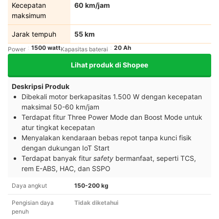
Kecepatan
60 km/jam
maksimum
Jarak tempuh
55 km
1500 watt
20 Ah
Power
Kapasitas baterai
Lihat produk di Shopee
Deskripsi Produk
Dibekali motor berkapasitas
1.500 W
dengan kecepatan
maksimal
50-60 km/jam
Terdapat fitur
Three Power Mode
dan
Boost Mode
untuk
atur tingkat kecepatan
Menyalakan kendaraan bebas repot tanpa kunci fisik
dengan dukungan
IoT Start
Terdapat banyak fitur
safety
bermanfaat, seperti TCS,
rem
E-ABS, HAC, dan SSPO
Daya angkut
150-200 kg
Pengisian daya
Tidak diketahui
penuh