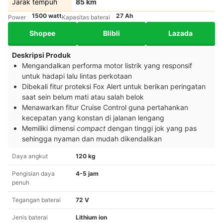
Jarak tempuh
85 km
1500 watt
27 Ah
Power
Kapasitas baterai
Shopee
Blibli
Lazada
Deskripsi Produk
Mengandalkan performa motor listrik yang responsif
untuk hadapi lalu lintas perkotaan
Dibekali fitur proteksi Fox Alert untuk berikan peringatan
saat sein belum mati atau salah belok
Menawarkan fitur Cruise Control guna pertahankan
kecepatan yang konstan di jalanan lengang
Memiliki dimensi
compact
dengan tinggi jok yang pas
sehingga nyaman dan mudah dikendalikan
Daya angkut
120 kg
Pengisian daya
4-5 jam
penuh
Tegangan baterai
72 V
Jenis baterai
Lithium ion