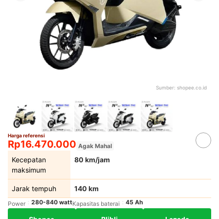
Sumber:
shopee.co.id
Harga referensi
Rp16.470.000
Agak Mahal
Kecepatan
80 km/jam
maksimum
Jarak tempuh
140 km
280-840 watt
45 Ah
Power
Kapasitas baterai