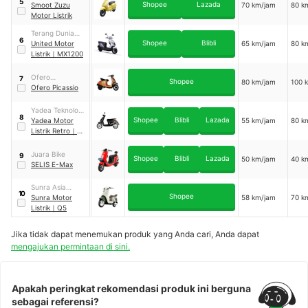
5
Shopee
Lazada
Indonesia
Smoot Zuzu
70 km/jam
80 k
Motor Listrik
Terang Dunia
6
Shopee
Blibli
Internusa
United Motor
65 km/jam
80 k
Listrik
｜
MX1200
Ofero
7
Shopee
80 km/jam
100 
Technology
Ofero Picassio
Indonesia
Yadea Teknologi
8
Shopee
Blibli
Lazada
Indonesia
Yadea Motor
55 km/jam
80 k
Listrik Retro
｜
RS20
Juara Bike
9
Shopee
Blibli
Lazada
50 km/jam
40 k
SELIS E-Max
Sunra Asia
10
Shopee
Pacific High-
Sunra Motor
58 km/jam
70 k
Tech
Listrik
｜
Q5
Jika tidak dapat menemukan produk yang Anda cari, Anda dapat
mengajukan permintaan di sini.
Apakah peringkat rekomendasi produk ini berguna
sebagai referensi?