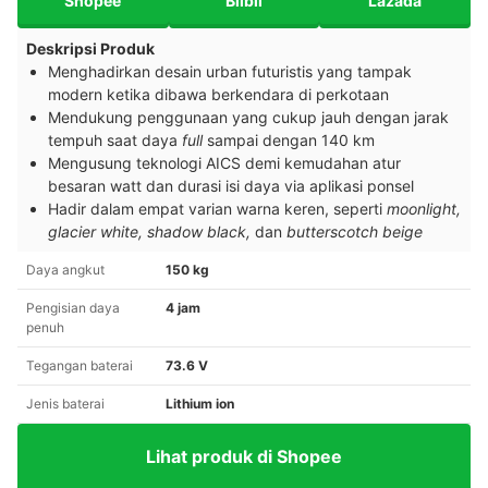
Shopee
Blibli
Lazada
Deskripsi Produk
Menghadirkan desain urban futuristis yang tampak
modern ketika dibawa berkendara di perkotaan
Mendukung penggunaan yang cukup jauh dengan jarak
tempuh saat daya
full
sampai dengan 140 km
Mengusung teknologi AICS demi kemudahan atur
besaran watt dan durasi isi daya via aplikasi ponsel
Hadir dalam empat varian warna keren, seperti
moonlight,
glacier white, shadow black,
dan
butterscotch beige
Daya angkut
150 kg
Pengisian daya
4 jam
penuh
Tegangan baterai
73.6 V
Jenis baterai
Lithium ion
Lihat produk di Shopee