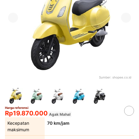
Sumber:
shopee.co.id
Harga referensi
Rp19.870.000
Agak Mahal
Kecepatan
70 km/jam
maksimum