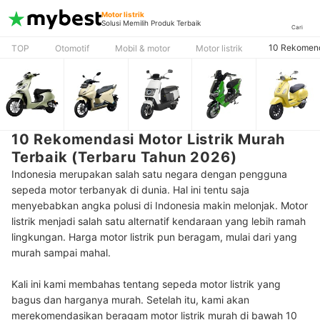
Motor listrik
Solusi Memilih Produk Terbaik
Cari
10 Rekomenda
TOP
Otomotif
Mobil & motor
Motor listrik
10 Rekomendasi Motor Listrik Murah
Terbaik (Terbaru Tahun 2026)
Indonesia merupakan salah satu negara dengan pengguna
sepeda motor terbanyak di dunia. Hal ini tentu saja
menyebabkan angka polusi di Indonesia makin melonjak. Motor
listrik menjadi salah satu alternatif kendaraan yang lebih ramah
lingkungan. Harga motor listrik pun beragam, mulai dari yang
murah sampai mahal.
Kali ini kami membahas tentang sepeda motor listrik yang
bagus dan harganya murah. Setelah itu, kami akan
merekomendasikan beragam motor listrik murah di bawah 10