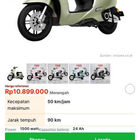
Sumber:
shopee.co.id
Harga referensi
Rp10.899.000
Menengah
Kecepatan
50 km/jam
maksimum
Jarak tempuh
90 km
1500 watt
24 Ah
Power
Kapasitas baterai
Shopee
Lazada