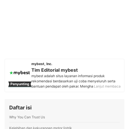
mybest, Inc.
Tim Editorial mybest
mybest adalah situs layanan informasi produk
rekomendasi berdasarkan uji coba menyeluruh serta
Penyunting
bantuan pendapat oleh pakar. Menghasilkan konten
Lanjut membaca
setiap hari, mybest menyediakan pengalaman memilih
terbaik bagi lebih dari 3 juta user per bulannya.
Berbagai tema konten, mulai dari kosmetik, kebutuhan
Daftar isi
sehari-hari, elektronik rumah tangga, hingga jasa bisa
ditemukan di mybest.
Why You Can Trust Us
Profil Tim Editorial mybest
Kelebihan dan kekurangan motor listrik