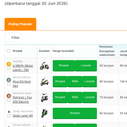
(diperbarui tanggal 30 Juni 2026).
Paling Populer
Filter
Perincian
Produk
Gambar
Harga terendah
Kecepatan
Jara
maksimum
temp
Uwinfly
1
Shopee
Lazada
Indonesia
U-Winfly Motor
50 km/jam
90 k
Industries
Listrik
｜
T85
Ilectra Motor
2
Shopee
Blibli
Lazada
Group
Alva N3 Next
80 km/jam
140 
Gen
Hartono Istana
3
Shopee
Blibli
Lazada
Teknologi
Polytron
｜
Fox
70 km/jam
85 k
200 Electric
Goda Technology
4
Shopee
60 km/jam
55 k
Group
Goda Laser M1
Smoot Motor