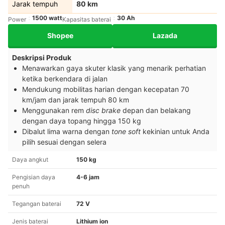
Jarak tempuh
80 km
1500 watt
30 Ah
Power
Kapasitas baterai
Shopee
Lazada
Deskripsi Produk
Menawarkan gaya skuter klasik yang menarik perhatian
ketika berkendara di jalan
Mendukung mobilitas harian dengan kecepatan 70
km/jam dan jarak tempuh 80 km
Menggunakan rem
disc brake
depan dan belakang
dengan daya topang hingga 150 kg
Dibalut lima warna dengan
tone soft
kekinian untuk Anda
pilih sesuai dengan selera
Daya angkut
150 kg
Pengisian daya
4-6 jam
penuh
Tegangan baterai
72 V
Jenis baterai
Lithium ion