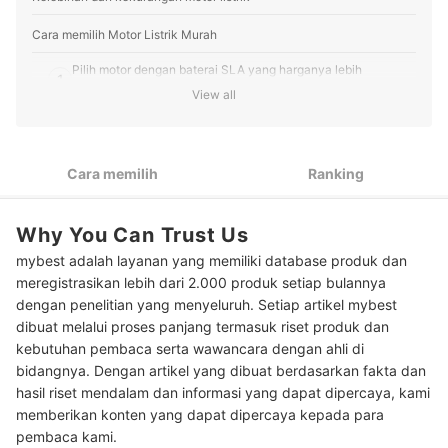
Cara memilih Motor Listrik Murah
Pilih motor dengan baterai SLA yang harganya lebih
1
terjangkau
View all
2
Kenali spesifikasi motor listrik
3
Cari tahu performa motor listrik
Cara memilih
Ranking
Peringkat Motor Listrik Murah Terbaik
Why You Can Trust Us
mybest adalah layanan yang memiliki database produk dan
meregistrasikan lebih dari 2.000 produk setiap bulannya
dengan penelitian yang menyeluruh. Setiap artikel mybest
dibuat melalui proses panjang termasuk riset produk dan
kebutuhan pembaca serta wawancara dengan ahli di
bidangnya. Dengan artikel yang dibuat berdasarkan fakta dan
hasil riset mendalam dan informasi yang dapat dipercaya, kami
memberikan konten yang dapat dipercaya kepada para
pembaca kami.